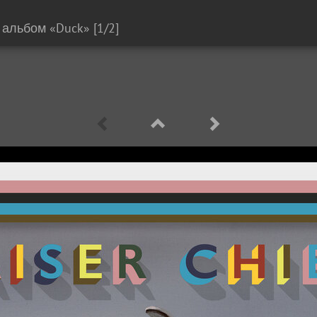
и альбом «Duck»
[1/2]