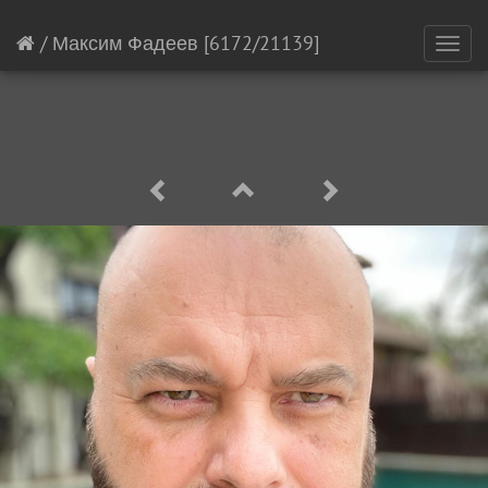
/
Максим Фадеев
[6172/21139]
Toggl
navig