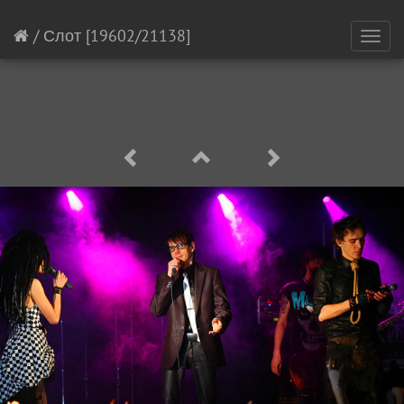
/
Слот
[19602/21138]
Toggl
navig