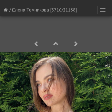
/
Елена Темникова
[5716/21138]
Toggl
navig