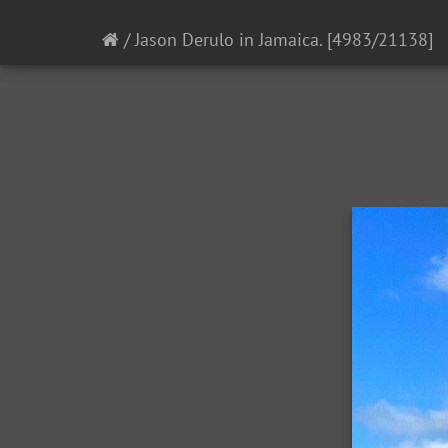
/
Jason Derulo in Jamaica.
[4983/21138]