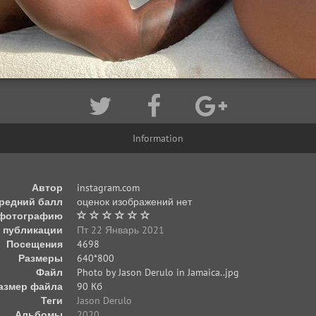
Information
Автор
instagram.com
редний балл
оценок изображений нет
 фотографию
 публикации
Пт 22 Январь 2021
Посещения
4698
Размеры
640*800
Файл
Photo by Jason Derulo in Jamaica..jpg
азмер файла
90 Кб
Теги
Jason Derulo
Альбомы
2020