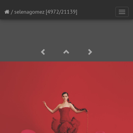
/
selenagomez
[4972/21139]
Toggl
navig