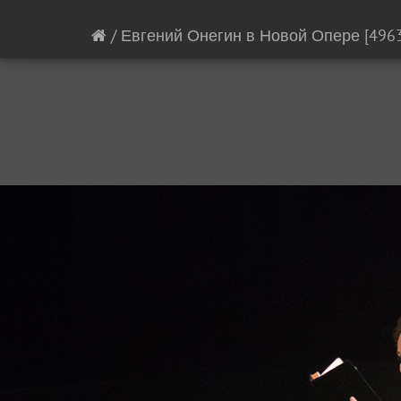
/
Евгений Онегин в Новой Опере
[496