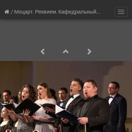
/
Моцарт. Реквием. Кафедральный собор Петра и Павла.
Toggl
navig