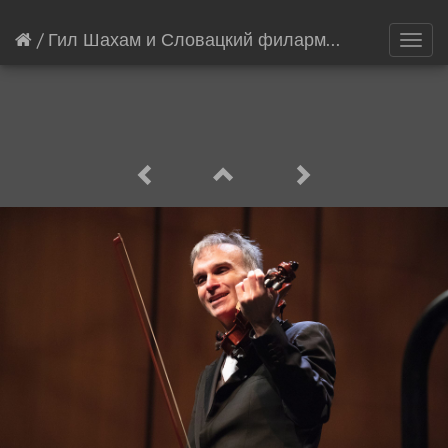
/
Гил Шахам и Словацкий филармонический оркестр
Toggl
navig