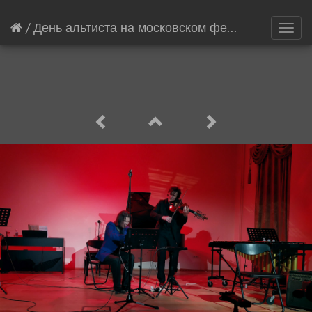
/
День альтиста на московском фестивале Башмета
Toggl
navig