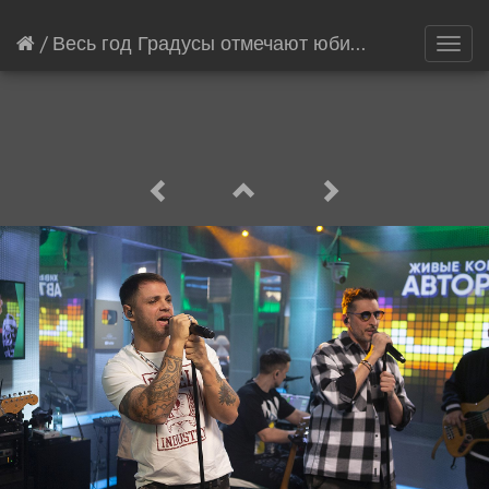
/
Весь год Градусы отмечают юбилей
[2966/2114
Toggl
navig