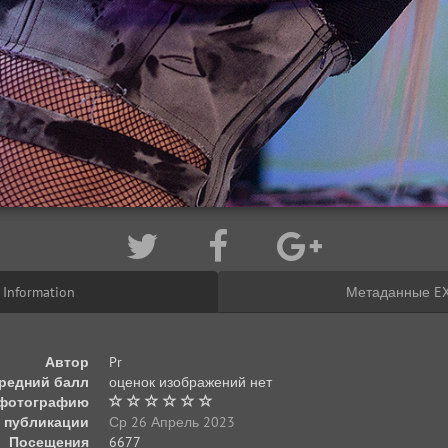
Information
Метаданные EX
Автор
Pr
редний балл
оценок изображений нет
 фотографию
 публикации
Ср 26 Апрель 2023
Посещения
6677