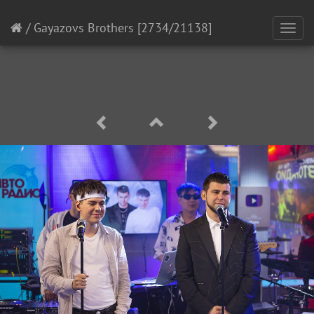
/
Gayazovs Brothers
[2734/21138]
Toggl
navig