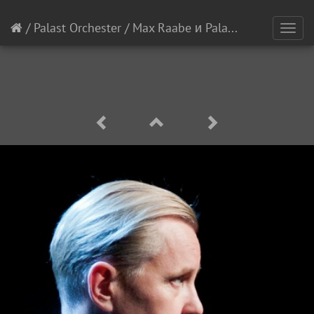
/
Palast Orchester
/
Max Raabe и Palast Orchester
[4/
Toggl
navig