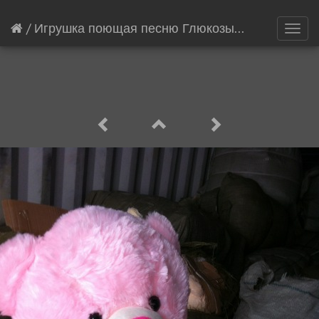
/
Игрушка поющая песню Глюкозы
[18384/21145
Toggl
navig