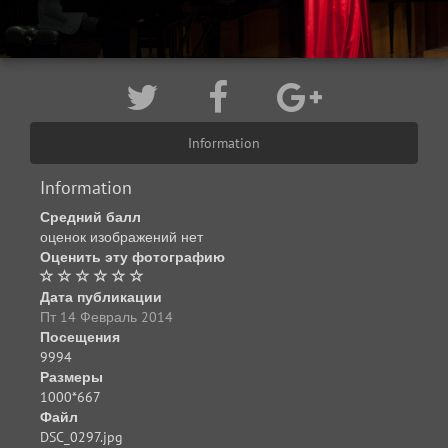
Information
Information
Средний балл
оценок изображений нет
Оценить эту фотографию
Дата публикации
Пт 14 Февраль 2014
Посещения
9994
Размеры
1000*667
Файл
DSC_0297.jpg