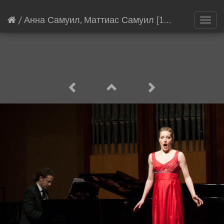
/
Анна Самуил, Маттиас Самуил
[15861/21145]
Toggl
navig