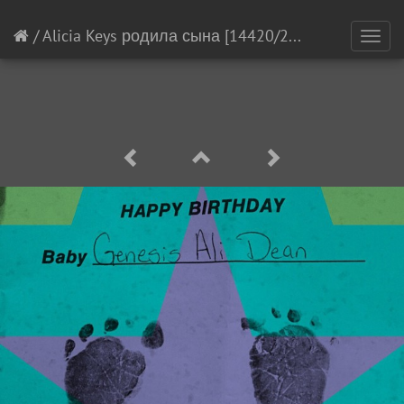
/
Alicia Keys родила сына
[14420/21145]
Toggl
navig