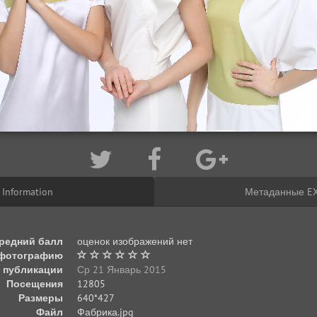
Information
Метаданные EX
редний балл
оценок изображений нет
 фотографию
 публикации
Ср 21 Январь 2015
Посещения
12805
Размеры
640*427
Файл
Фабрика.jpg