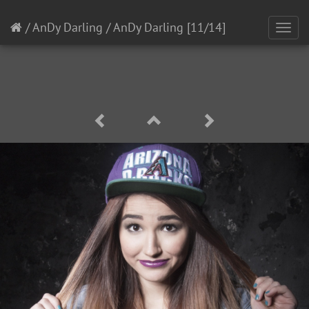
/
AnDy Darling
/
AnDy Darling
[11/14]
Toggl
navig