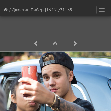
/
Джастин Бибер
[13461/21139]
Toggl
navig