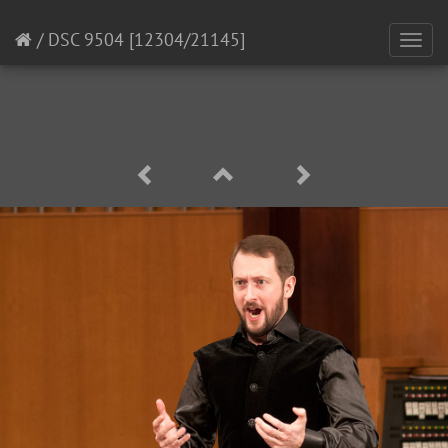
/
DSC 9504
[12304/21145]
Toggl
navig