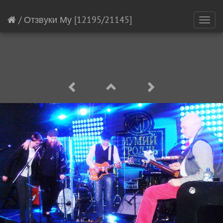
/
Отзвуки Му
[12195/21145]
Toggl
navig