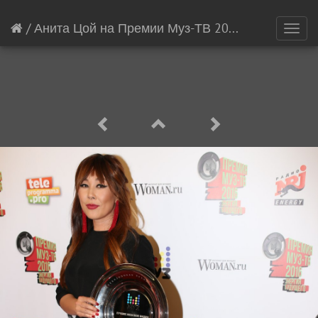
/
Анита Цой на Премии Муз-ТВ 2016
[11652/2114
Toggl
navig