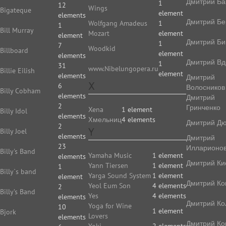
Дмитрий Ба
1
12
Wings
Bigateque
element
elements
Дмитрий Бе
Wolfgang Amadeus
1
1
Bill Murray
Mozart
element
element
Дмитрий Би
1
7
Woodkid
Billboard
element
elements
Дмитрий Вд
1
31
www.Nibelungopera.ru
Billie Eilish
element
elements
Дмитрий
X
6
Волосников
Billy Cobham
elements
Дмитрий
2
Гринченко
Xena
1 element
Billy Idol
elements
Xмельниц
4 elements
Дмитрий Д
2
Y
Billy Joel
elements
Дмитрий
23
Илларионо
Billy's Band
Yamaha Music
1 element
elements
Дмитрий Ки
Yann Tiersen
1 element
1
Billy`s band
Yarga Sound System
1 element
element
Дмитрий Ко
Yeol Eum Son
4 elements
2
Billy’s Band
Yes
4 elements
elements
Дмитрий Ко
Yoga for Wine
10
1 element
Bjork
Lovers
elements
Дмитрий Ко
Yoki
2 elements