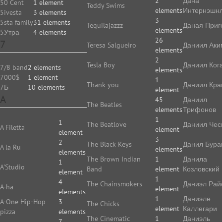
2
Дана
50 Cent
1 element
Teddy Swims
elements
Интернэшн
5ivesta
3 elements
3
5sta family
31 elements
Tequilajazzz
Даная Приг
elements
5Утра
4 elements
26
7
Teresa Salgueiro
Даниил Аки
elements
2
Tesla Boy
Даниил Ког
7/8 band
2 elements
elements
7000$
1 element
1
Thank you
Даниил Кр
7Б
10 elements
element
A
45
Даниил
The Beatles
elements
Трифонов
1
1
The Beatlove
Даниил Чес
A Filetta
element
element
3
2
The Black Keys
Данил Бура
A la Ru
elements
elements
The Brown Indian
1
Данила
1
A'Studio
Band
element
Козловский
element
1
4
The Chainsmokers
Даниэл Рай
A-ha
element
elements
1
Даниэле
A-One Hip-Hop
3
The Chicks
element
Каллегари
pizza
elements
The Cinematic
1
Даниэль
7