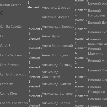
elements
1
Евгений Бо
Burton Greene
1
element
Алевтина Егорова
element
Евгений
C
1
Гришковец
Алевтина Иоффе
element
Евгений До
9
1
Camila Cabello
Алек­сан­дра Зве­ре­ва
elements
element
Евгений Ки
1
2
Can
Алекс Дубас
element
elements
Евгений
5
1
Кобылянск
Cardi B
Алекс Малиновский
elements
element
Евгений
1
6
Маргулис
Carlos Santana
Алекс Ростоцкий
element
elements
Евгений Ми
1
1
Caro Emerald
Александа Лившиц
element
element
Евгений Он
1
Александр
1
Carrie Underwood
element
Сосновский
element
Евгений Ос
1
1
Catharsis
Александр Акимов
element
element
Евгений
10
2
Плющенко
Celine Dion
Александр Балунов
elements
elements
Евгений По
1
1
Chance The Rapper
Александр Бараш
element
element
Евгений