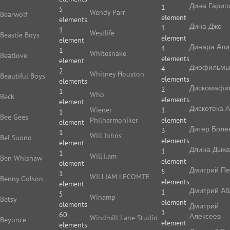
Дина Гарип
1
5
Wendy Parr
Bearwolf
element
elements
Дина Джо
1
1
Westlife
Beastie Boys
element
element
Динара Али
4
1
Whitesnake
Beatlove
elements
element
Диофильм
4
2
Whitney Houston
Beautiful Boys
elements
elements
Дискомафи
2
1
Who
Beck
elements
element
Дискотека 
Wiener
1
1
Bee Gees
Philharmoniker
element
element
Дитер Боле
3
1
Will Johns
Bel Suono
elements
element
Длина Дых
1
1
Will.i.am
Ben Whishaw
element
element
Дмитрий П
5
1
WILLIAM LECOMTE
Benny Golson
elements
element
Дмитрий Аб
1
5
Winamp
Betsy
element
elements
Дмитрий
1
60
Алексеев
Windmill Lane Studio
Beyonce
element
elements