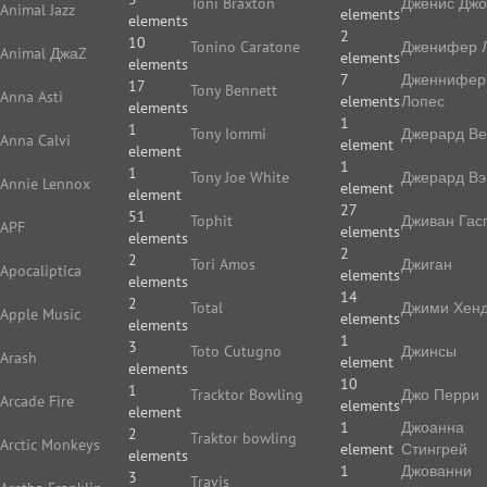
Toni Braxton
Дженис Дж
Animal Jazz
elements
elements
2
10
Tonino Caratone
Дженифер 
Animal ДжаZ
elements
elements
7
Дженнифер
17
Tony Bennett
Anna Asti
elements
Лопес
elements
1
1
Tony Iommi
Джерард В
Anna Calvi
element
element
1
1
Tony Joe White
Джерард Вэ
Annie Lennox
element
element
27
51
Tophit
Дживан Гас
APF
elements
elements
2
2
Tori Amos
Джиган
Apocaliptica
elements
elements
14
2
Total
Джими Хенд
Apple Music
elements
elements
1
3
Toto Cutugno
Джинсы
Arash
element
elements
10
1
Tracktor Bowling
Джо Перри
Arcade Fire
elements
element
1
Джоанна
2
Traktor bowling
Arctic Monkeys
element
Стингрей
elements
1
Джованни
3
Travis