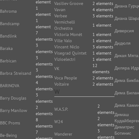
element
Vasiliev Groove
2 elements
Диана Гурц
1
Vavan
4 elements
Bahroma
element
Verbee
3 elements
Диана Шар
1
Vermichelli
Bandcamp
1 element
element
Orchestra
Диверсия
7
Victoria Monét
1 element
Bandlink
elements
Ville Valo
1 element
Дидюля
3
Vincent Niclo
3 elements
Baraka
elements
Visegrad Quintet
1 element
Дикая Мята
3
Vizioelectri
1 element
Barbican
elements
12
Диляра Идр
VK
3
elements
Barbra Streisand
elements
Voca People
2 elements
Дима Бикба
4
Voltaire
2 elements
BARINOVA
elements
W
Дима Била
3
Barry Douglas
elements
Дима Камин
2
2
W.A.S.P.
Barry Manilow
elements
elements
Димаш
2
8
Кудайберге
W24
BBC Proms
elements
elements
Димитрис
3
7
Ботинис
Wanderer
Be-Being
elements
elements