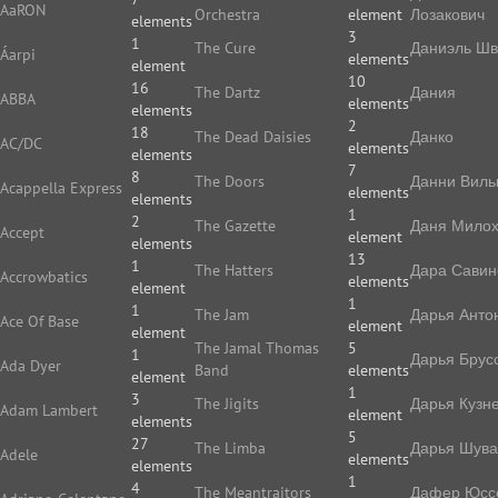
AaRON
Orchestra
element
Лозакович
elements
3
1
The Cure
Даниэль Ш
Áarpi
elements
element
10
16
The Dartz
Дания
ABBA
elements
elements
2
18
The Dead Daisies
Данко
AC/DC
elements
elements
7
8
The Doors
Данни Виль
Acappella Express
elements
elements
1
2
The Gazette
Даня Мило
Accept
element
elements
13
1
The Hatters
Дара Савин
Accrowbatics
elements
element
1
1
The Jam
Дарья Анто
Ace Of Base
element
element
The Jamal Thomas
5
1
Дарья Брус
Ada Dyer
Band
elements
element
1
3
The Jigits
Дарья Кузн
Adam Lambert
element
elements
5
27
The Limba
Дарья Шува
Adele
elements
elements
1
4
The Meantraitors
Дафер Юс