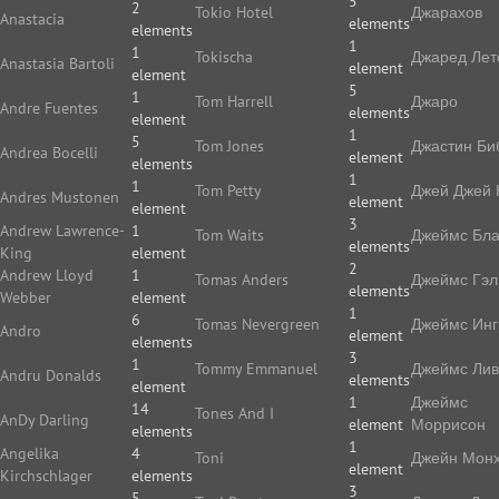
5
2
Tokio Hotel
Джарахов
Anastacia
elements
elements
1
1
Tokischa
Джаред Лет
Anastasia Bartoli
element
element
5
1
Tom Harrell
Джаро
Andre Fuentes
elements
element
1
5
Tom Jones
Джастин Би
Andrea Bocelli
element
elements
1
1
Tom Petty
Джей Джей 
Andres Mustonen
element
element
3
Andrew Lawrence-
1
Tom Waits
Джеймс Бла
elements
King
element
2
Andrew Lloyd
1
Tomas Anders
Джеймс Гэл
elements
Webber
element
1
6
Tomas Nevergreen
Джеймс Ин
Andro
element
elements
3
1
Tommy Emmanuel
Джеймс Ли
Andru Donalds
elements
element
1
Джеймс
14
Tones And I
AnDy Darling
element
Моррисон
elements
1
Angelika
4
Toni
Джейн Мон
element
Kirchschlager
elements
3
5