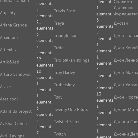
Aretha Franklin
element
Соллима
elements
1
Джованни
2
Travis Scott
Argishty
element
Фурланетто
elements
3
21
Treya
Джоззи
Ariana Grande
elements
elements
2
3
Triangle Sun
Джон Галве
Arsenium
elements
elements
1
7
Trida
Джон Кораб
Artemiev
element
elements
1
52
Trio balkan strings
Джон Ленн
Artik&Asti
element
elements
4
10
Troy Harley
Джон Макл
Arturo Sandoval
elements
elements
5
1
Trubetskoy
Джон Уилья
Asake
elements
element
13
1
Tsoy
Джон Форте
Asea sool
elements
element
1
3
Twenty One Pilots
Джони Мит
Atlantida project
element
elements
1
2
Twisted Sister
Джонни Гри
Avishai Cohen
element
elements
1
7
Twitch
Джонни Де
Avril Lavigne
element