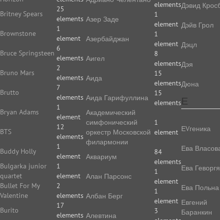
elements
Дэвид Крос
25
Britney Spears
1
elements
Азер Заде
element
Дэйв Грол
1
Brownstone
1
element
Азербайджан
element
Дэцл
6
Bruce Springsteen
8
elements
Аигел
elements
Дэя
2
Bruno Mars
15
elements
Аида
elements
Дюна
7
Brutto
15
elements
Аида Гарифуллина
Е
elements
1
Bryan Adams
Академический
element
симфонический
1
12
ЕVгеника
BTS
оркестр Московской
element
elements
филармонии
1
Ева Власов
Buddy Holly
84
element
Аквариум
elements
Bulgarka junior
1
Ева Геворг
1
quartet
element
Алан Парсонс
element
Bullet For My
2
Ева Польна
1
Valentine
elements
Албан Берг
element
Евгений
17
Burito
3
Баранкин
elements
Алевтина