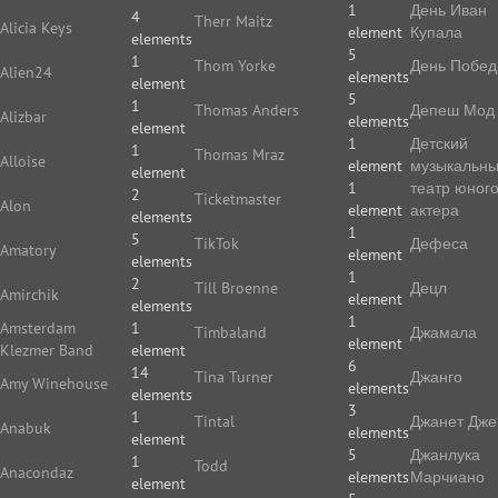
1
День Иван
4
Therr Maitz
Alicia Keys
element
Купала
elements
5
1
Thom Yorke
День Побе
Alien24
elements
element
5
1
Thomas Anders
Депеш Мод
Alizbar
elements
element
1
Детский
1
Thomas Mraz
Alloise
element
музыкальн
element
1
театр юног
2
Ticketmaster
Alon
element
актера
elements
1
5
TikTok
Дефеса
Amatory
element
elements
1
2
Till Broenne
Децл
Amirchik
element
elements
1
Amsterdam
1
Timbaland
Джамала
element
Klezmer Band
element
6
14
Tina Turner
Джанго
Amy Winehouse
elements
elements
3
1
Tintal
Джанет Дже
Anabuk
elements
element
5
Джанлука
1
Todd
Anacondaz
elements
Марчиано
element