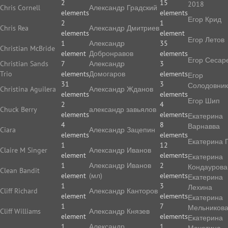
2
15
2018
Chris Cornell
Александр Градский
elements
elements
Егор Крид
2
1
Chris Rea
Александр Дмитриев
elements
element
Егор Летов
1
Александр
35
Christian McBride
element
Добронравов
elements
Егор Сесар
Christian Sands
7
Александр
3
Trio
elements
Домогаров
elements
Егор
31
3
Солодовник
Christina Aguilera
Александр Жданов
elements
elements
Егор Шип
2
4
Chuck Berry
александр завьялов
elements
elements
Екатерина
4
8
Варнавва
Ciara
Александр Зацепин
elements
elements
Екатерина 
1
12
Claire M Singer
Александр Иванов
element
elements
Екатерина
1
Александр Иванов
2
Кондаурова
Clean Bandit
element
(мл)
elements
Екатерина
1
3
Лехина
Cliff Richard
Александр Канторов
element
elements
Екатерина
1
7
Мельников
Cliff Williams
Александр Князев
element
elements
Екатерина
1
Александр
1
Мечетина