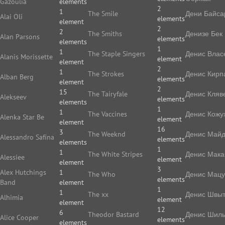
Gazoulia
elements
2
1
The Smile
Дени Байса
Alai Oli
elements
element
2
2
The Smiths
Денизе Бек
Alan Parsons
elements
elements
1
1
The Staple Singers
Денис Влас
Alanis Morissette
element
element
2
1
The Strokes
Денис Кирп
Alban Berg
elements
element
2
15
The Tairyfale
Денис Кляв
Alekseev
elements
elements
1
1
The Vaccines
Денис Кожу
Alenka Star Be
element
element
16
3
The Weeknd
Денис Май
Alessandro Safína
elements
elements
1
1
The White Stripes
Денис Мака
Alessiee
element
element
3
Alex Hutchings
1
The Who
Денис Мацу
elements
Band
element
1
1
The xx
Денис Швы
Alhimia
element
element
12
6
Theodor Bastard
Денис Шиль
Alice Cooper
elements
elements