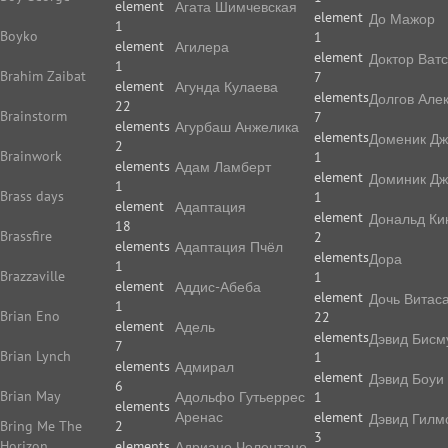
element
Агата Шимчевская
element
До Мажор
1
Boyko
1
element
Агилера
element
Доктор Ват
1
Brahim Zaibat
7
element
Агунда Кулаева
elements
Долгов Але
22
Brainstorm
7
elements
Агурбаш Анжелика
elements
Доменик Дж
2
Brainwork
1
elements
Адам Ламберт
element
Доминик Дж
1
Brass days
1
element
Адаптация
element
Дональд Ки
18
Brassfire
2
elements
Адаптация Пчёл
elements
Дора
1
Brazzaville
1
element
Аддис-Абеба
element
Дочь Витас
1
Brian Eno
22
element
Адель
elements
Дэвид Бисм
7
Brian Lynch
1
elements
Адмирал
element
Дэвид Боуи
6
Brian May
Адольфо Гутьеррес
1
elements
Аренас
element
Дэвид Гилм
Bring Me The
2
3
Horizon
elements
Адриано Челентано