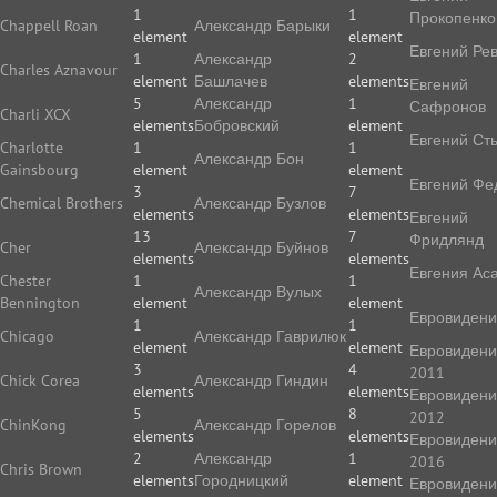
1
1
Прокопенко
Chappell Roan
Александр Барыки
element
element
Евгений Ре
1
Александр
2
Charles Aznavour
element
Башлачев
elements
Евгений
5
Александр
1
Сафронов
Charli XCX
elements
Бобровский
element
Евгений Ст
Charlotte
1
1
Александр Бон
Gainsbourg
element
element
Евгений Фе
3
7
Chemical Brothers
Александр Бузлов
elements
elements
Евгений
13
7
Фридлянд
Cher
Александр Буйнов
elements
elements
Евгения Ас
Chester
1
1
Александр Вулых
Bennington
element
element
Евровиден
1
1
Chicago
Александр Гаврилюк
element
element
Евровиден
3
4
2011
Chick Corea
Александр Гиндин
elements
elements
Евровиден
5
8
2012
ChinKong
Александр Горелов
elements
elements
Евровиден
2
Александр
1
2016
Chris Brown
elements
Городницкий
element
Евровиден