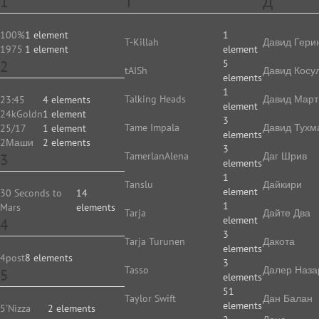
1
T
Д
100%
1 element
1
T-Killah
Давид Гери
1975
1 element
element
2
5
tAISh
Давид Косу
elements
1
Talking Heads
Давид Март
23:45
4 elements
element
24kGoldn
1 element
3
Tame Impala
Давид Тухм
25/17
1 element
elements
2Маши
2 elements
3
TamerlanAlena
Даг Шрив
3
elements
1
Tanslu
Дайкири
element
30 Seconds to
14
1
Mars
elements
Tarja
Дайте Два
element
4
3
Tarja Turunen
Дакота
elements
4post
8 elements
3
Tasso
Далер Наза
5
elements
51
Taylor Swift
Дан Балан
elements
5'Nizza
2 elements