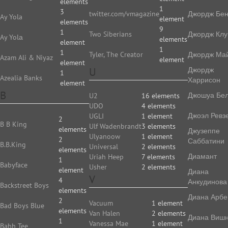
elements
1
3
twitter.com/vmagazine
Джордж Бе
Ay Yola
element
elements
9
1
Two Siberians
Джордж Клу
Ay Yolа
elements
element
1
1
Tyler, The Creator
Джордж Ма
Azam Ali & Niyaz
element
element
U
Джордж
1
Azealia Banks
Харрисон
element
B
Джошуа Бе
U2
16 elements
UDO
4 elements
Джоэл Ревз
UGLI
1 element
2
B B King
Ulf Wadenbrandt
3 elements
elements
Джузеппе
Ulyanoow
1 element
2
Саббатини
B.B.King
Universal
2 elements
elements
Диамант
Uriah Heep
7 elements
1
Babyface
Usher
2 elements
element
Диана
V
4
Анкудинова
Backstreet Boys
elements
Диана Арбе
2
Vacuum
1 element
Bad Boys Blue
elements
Van Halen
2 elements
Диана Виш
1
Vanessa Mae
1 element
Bahh Tee