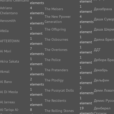
Adriano Celentano
element
elements
1
Adriano
4
The Meisers
Дахабраха
element
Chelentano
elements
The New Ppower
4
9
Даша Суво
Aerosmith
Generation
elements
elements
1
1
The Offspring
Даша Шерм
Afelia
element
element
1
1
The Osbournes
Даяна Брют
AFTERTOWN
element
element
1
7
The Overtones
ДДТ
Ai Mori
element
elements
1
1
The Police
Дебора Бра
Akira Sakata
element
element
1
3
The Pretenders
Декабрь
Akmal
element
elements
1
2
The Ptodigy
Дельфин
Al Bano
element
elements
2
1
The Pussycat Dolls
Деми Ловат
Al Di Meola
elements
element
1
1
The Residents
Демис Русс
Al Jarreau
element
element
19
Денберел
Al-Tariqa Al-
8
The Rolling Stones
elements
Ооржак