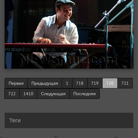
Первая
Предыдущая
1
718
719
720
721
722
1410
Следующая
Последняя
Теги