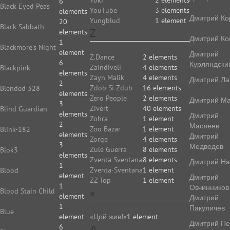
6
Black Eyed Peas
YouTube
3 elements
elements
Дмитрий Ко
Yungblud
1 element
20
Black Sabbath
Z
elements
Дмитрий Ко
1
Blackmore's Night
element
Дмитрий
Z.Dance
2 elements
6
Курляндски
Zaindiveli
4 elements
Blackpink
elements
Zayn Malik
4 elements
Дмитрий Ла
2
Zdob Si Zdub
16 elements
Blended 328
elements
Zero People
2 elements
Дмитрий Ма
3
Zivert
40 elements
Blind Guardian
elements
Дмитрий
Zohra
1 element
2
Маслеев
Zoo Bazar
1 element
Blink-182
elements
Дмитрий
Zorge
4 elements
3
Медведев
Zule Guerra
8 elements
Blok3
elements
Zventa Sventana
8 elements
Дмитрий На
1
Zventa-Sventana
1 element
Blood
element
Дмитрий
ZZ Top
1 element
1
Овчинников
«
Blood Stain Child
element
Дмитрий
1
Пакуличев
Blue
element
«Цой жив!»
1 element
Дмитрий Пе
6
А