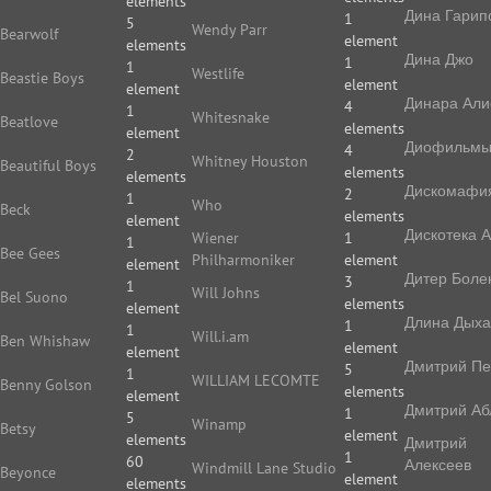
elements
Дина Гарип
1
5
Wendy Parr
Bearwolf
element
elements
Дина Джо
1
1
Westlife
Beastie Boys
element
element
Динара Али
4
1
Whitesnake
Beatlove
elements
element
Диофильм
4
2
Whitney Houston
Beautiful Boys
elements
elements
Дискомафи
2
1
Who
Beck
elements
element
Дискотека 
Wiener
1
1
Bee Gees
Philharmoniker
element
element
Дитер Боле
3
1
Will Johns
Bel Suono
elements
element
Длина Дых
1
1
Will.i.am
Ben Whishaw
element
element
Дмитрий П
5
1
WILLIAM LECOMTE
Benny Golson
elements
element
Дмитрий Аб
1
5
Winamp
Betsy
element
elements
Дмитрий
1
60
Алексеев
Windmill Lane Studio
Beyonce
element
elements