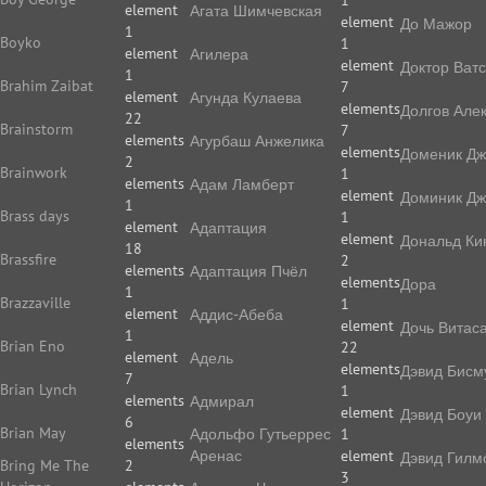
1
element
Агата Шимчевская
element
До Мажор
1
Boyko
1
element
Агилера
element
Доктор Ват
1
Brahim Zaibat
7
element
Агунда Кулаева
elements
Долгов Але
22
Brainstorm
7
elements
Агурбаш Анжелика
elements
Доменик Дж
2
Brainwork
1
elements
Адам Ламберт
element
Доминик Дж
1
Brass days
1
element
Адаптация
element
Дональд Ки
18
Brassfire
2
elements
Адаптация Пчёл
elements
Дора
1
Brazzaville
1
element
Аддис-Абеба
element
Дочь Витас
1
Brian Eno
22
element
Адель
elements
Дэвид Бисм
7
Brian Lynch
1
elements
Адмирал
element
Дэвид Боуи
6
Brian May
Адольфо Гутьеррес
1
elements
Аренас
element
Дэвид Гилм
Bring Me The
2
3