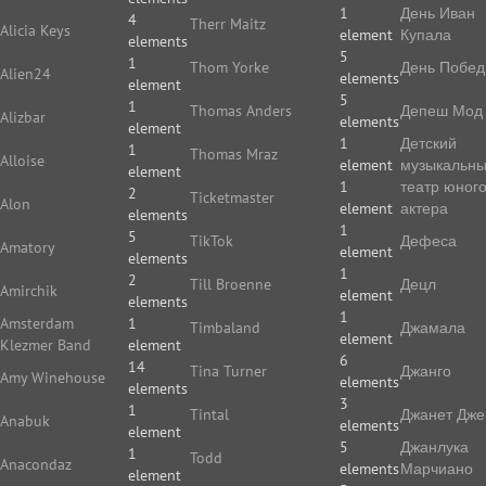
1
День Иван
4
Therr Maitz
Alicia Keys
element
Купала
elements
5
1
Thom Yorke
День Побе
Alien24
elements
element
5
1
Thomas Anders
Депеш Мод
Alizbar
elements
element
1
Детский
1
Thomas Mraz
Alloise
element
музыкальн
element
1
театр юног
2
Ticketmaster
Alon
element
актера
elements
1
5
TikTok
Дефеса
Amatory
element
elements
1
2
Till Broenne
Децл
Amirchik
element
elements
1
Amsterdam
1
Timbaland
Джамала
element
Klezmer Band
element
6
14
Tina Turner
Джанго
Amy Winehouse
elements
elements
3
1
Tintal
Джанет Дже
Anabuk
elements
element
5
Джанлука
1
Todd
Anacondaz
elements
Марчиано
element