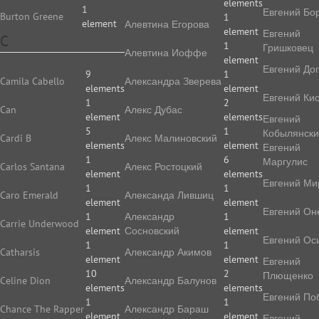
elements
1
Евгений Бо
Burton Greene
1
element
Алевтина Егорова
element
Евгений
C
1
Гришковец
Алевтина Иоффе
element
Евгений До
9
1
Camila Cabello
Алек­сан­дра Зве­ре­ва
elements
element
Евгений Ки
1
2
Can
Алекс Дубас
element
elements
Евгений
5
1
Кобылянск
Cardi B
Алекс Малиновский
elements
element
Евгений
1
6
Маргулис
Carlos Santana
Алекс Ростоцкий
element
elements
Евгений Ми
1
1
Caro Emerald
Александа Лившиц
element
element
Евгений Он
1
Александр
1
Carrie Underwood
element
Сосновский
element
Евгений Ос
1
1
Catharsis
Александр Акимов
element
element
Евгений
10
2
Плющенко
Celine Dion
Александр Балунов
elements
elements
Евгений По
1
1
Chance The Rapper
Александр Бараш
element
element
Евгений