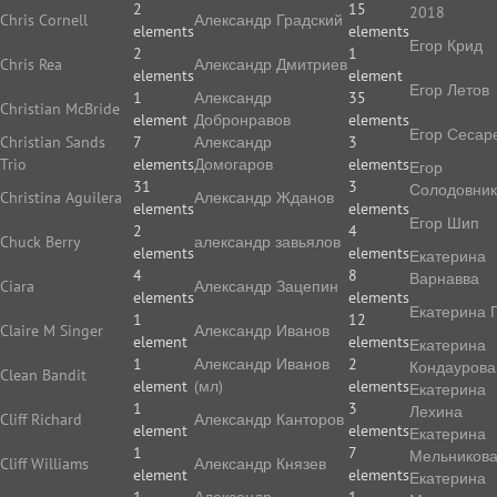
2
15
2018
Chris Cornell
Александр Градский
elements
elements
Егор Крид
2
1
Chris Rea
Александр Дмитриев
elements
element
Егор Летов
1
Александр
35
Christian McBride
element
Добронравов
elements
Егор Сесар
Christian Sands
7
Александр
3
Trio
elements
Домогаров
elements
Егор
31
3
Солодовник
Christina Aguilera
Александр Жданов
elements
elements
Егор Шип
2
4
Chuck Berry
александр завьялов
elements
elements
Екатерина
4
8
Варнавва
Ciara
Александр Зацепин
elements
elements
Екатерина 
1
12
Claire M Singer
Александр Иванов
element
elements
Екатерина
1
Александр Иванов
2
Кондаурова
Clean Bandit
element
(мл)
elements
Екатерина
1
3
Лехина
Cliff Richard
Александр Канторов
element
elements
Екатерина
1
7
Мельников
Cliff Williams
Александр Князев
element
elements
Екатерина