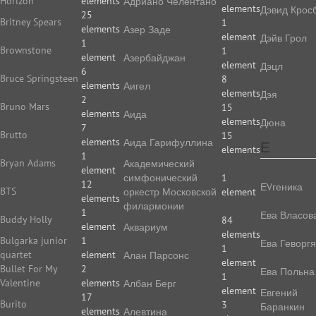
Horizon
elements
Адриано Челентано
elements
Дэвид Крос
25
Britney Spears
1
elements
Азер Заде
element
Дэйв Грол
1
Brownstone
1
element
Азербайджан
element
Дэцл
6
Bruce Springsteen
8
elements
Аигел
elements
Дэя
2
Bruno Mars
15
elements
Аида
elements
Дюна
7
Brutto
15
elements
Аида Гарифуллина
Е
elements
1
Bryan Adams
Академический
element
симфонический
1
12
ЕVгеника
BTS
оркестр Московской
element
elements
филармонии
1
Ева Власов
Buddy Holly
84
element
Аквариум
elements
Bulgarka junior
1
Ева Геворг
1
quartet
element
Алан Парсонс
element
Bullet For My
2
Ева Польна
1
Valentine
elements
Албан Берг
element
Евгений
17
Burito
3
Баранкин
elements
Алевтина