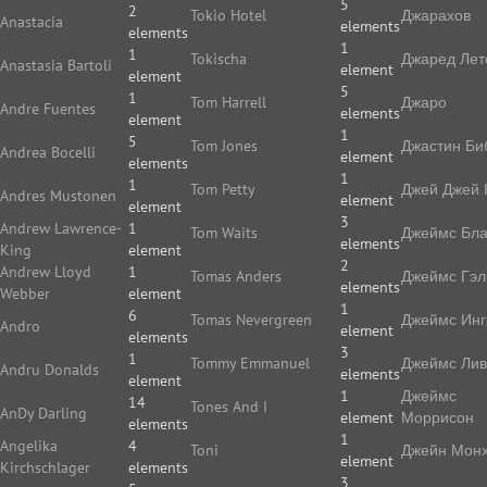
5
2
Tokio Hotel
Джарахов
Anastacia
elements
elements
1
1
Tokischa
Джаред Лет
Anastasia Bartoli
element
element
5
1
Tom Harrell
Джаро
Andre Fuentes
elements
element
1
5
Tom Jones
Джастин Би
Andrea Bocelli
element
elements
1
1
Tom Petty
Джей Джей 
Andres Mustonen
element
element
3
Andrew Lawrence-
1
Tom Waits
Джеймс Бла
elements
King
element
2
Andrew Lloyd
1
Tomas Anders
Джеймс Гэл
elements
Webber
element
1
6
Tomas Nevergreen
Джеймс Ин
Andro
element
elements
3
1
Tommy Emmanuel
Джеймс Ли
Andru Donalds
elements
element
1
Джеймс
14
Tones And I
AnDy Darling
element
Моррисон
elements
1
Angelika
4
Toni
Джейн Мон
element
Kirchschlager
elements
3