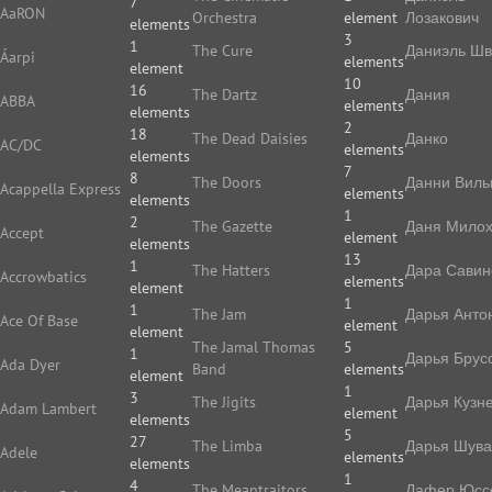
7
AaRON
Orchestra
element
Лозакович
elements
3
1
The Cure
Даниэль Ш
Áarpi
elements
element
10
16
The Dartz
Дания
ABBA
elements
elements
2
18
The Dead Daisies
Данко
AC/DC
elements
elements
7
8
The Doors
Данни Виль
Acappella Express
elements
elements
1
2
The Gazette
Даня Мило
Accept
element
elements
13
1
The Hatters
Дара Савин
Accrowbatics
elements
element
1
1
The Jam
Дарья Анто
Ace Of Base
element
element
The Jamal Thomas
5
1
Дарья Брус
Ada Dyer
Band
elements
element
1
3
The Jigits
Дарья Кузн
Adam Lambert
element
elements
5
27
The Limba
Дарья Шува
Adele
elements
elements
1
4
The Meantraitors
Дафер Юс