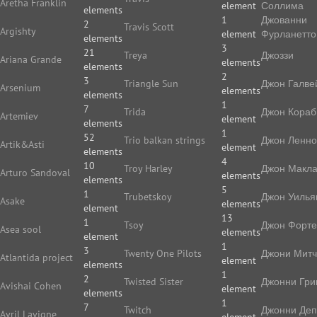
Aretha Franklin
element
Соллима
elements
1
Джованни
2
Travis Scott
Argishty
element
Фурланетто
elements
3
21
Treya
Джоззи
Ariana Grande
elements
elements
2
3
Triangle Sun
Джон Галве
Arsenium
elements
elements
1
7
Trida
Джон Кораб
Artemiev
element
elements
1
52
Trio balkan strings
Джон Ленн
Artik&Asti
element
elements
4
10
Troy Harley
Джон Макл
Arturo Sandoval
elements
elements
5
1
Trubetskoy
Джон Уилья
Asake
elements
element
13
1
Tsoy
Джон Форте
Asea sool
elements
element
1
3
Twenty One Pilots
Джони Мит
Atlantida project
element
elements
1
2
Twisted Sister
Джонни Гри
Avishai Cohen
element
elements
1
7
Twitch
Джонни Де
Avril Lavigne