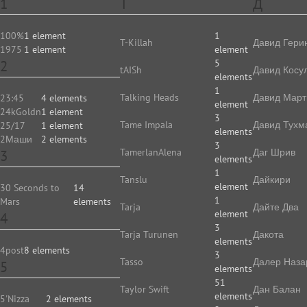
1
T
Д
100%
1 element
1
T-Killah
Давид Гери
1975
1 element
element
2
5
tAISh
Давид Косу
elements
1
Talking Heads
Давид Март
23:45
4 elements
element
24kGoldn
1 element
3
Tame Impala
Давид Тухм
25/17
1 element
elements
2Маши
2 elements
3
TamerlanAlena
Даг Шрив
3
elements
1
Tanslu
Дайкири
element
30 Seconds to
14
1
Mars
elements
Tarja
Дайте Два
element
4
3
Tarja Turunen
Дакота
elements
4post
8 elements
3
Tasso
Далер Наза
5
elements
51
Taylor Swift
Дан Балан
elements
5'Nizza
2 elements