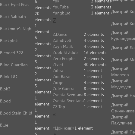
Yoki
2 elements
6
Black Eyed Peas
YouTube
3 elements
elements
Дмитрий Ко
Yungblud
1 element
20
Black Sabbath
Z
elements
Дмитрий Ко
1
Blackmore's Night
element
Дмитрий
Z.Dance
2 elements
6
Курляндски
Zaindiveli
4 elements
Blackpink
elements
Zayn Malik
4 elements
Дмитрий Ла
2
Zdob Si Zdub
16 elements
Blended 328
elements
Zero People
2 elements
Дмитрий Ма
3
Zivert
40 elements
Blind Guardian
elements
Дмитрий
Zohra
1 element
2
Маслеев
Zoo Bazar
1 element
Blink-182
elements
Дмитрий
Zorge
4 elements
3
Медведев
Zule Guerra
8 elements
Blok3
elements
Zventa Sventana
8 elements
Дмитрий На
1
Zventa-Sventana
1 element
Blood
element
Дмитрий
ZZ Top
1 element
1
Овчинников
«
Blood Stain Child
element
Дмитрий
1
Пакуличев
Blue
element
«Цой жив!»
1 element
Дмитрий Пе
6