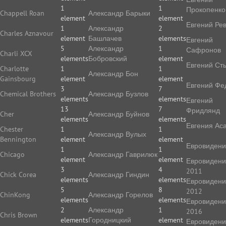
1
1
Прокопенко
Chappell Roan
Александр Барыки
element
element
Евгений Ре
1
Александр
2
Charles Aznavour
element
Башлачев
elements
Евгений
5
Александр
1
Сафронов
Charli XCX
elements
Бобровский
element
Евгений Ст
Charlotte
1
1
Александр Бон
Gainsbourg
element
element
Евгений Фе
3
7
Chemical Brothers
Александр Бузлов
elements
elements
Евгений
13
7
Фридлянд
Cher
Александр Буйнов
elements
elements
Евгения Ас
Chester
1
1
Александр Вулых
Bennington
element
element
Евровиден
1
1
Chicago
Александр Гаврилюк
element
element
Евровиден
3
4
2011
Chick Corea
Александр Гиндин
elements
elements
Евровиден
5
8
2012
ChinKong
Александр Горелов
elements
elements
Евровиден
2
Александр
1
2016
Chris Brown
elements
Городницкий
element
Евровиден