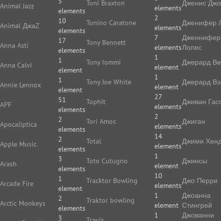
5
Toni Braxton
Дженис Дж
Animal Jazz
elements
elements
2
10
Tonino Caratone
Дженифер 
Animal ДжаZ
elements
elements
7
Дженнифер
17
Tony Bennett
Anna Asti
elements
Лопес
elements
1
1
Tony Iommi
Джерард В
Anna Calvi
element
element
1
1
Tony Joe White
Джерард Вэ
Annie Lennox
element
element
27
51
Tophit
Дживан Гас
APF
elements
elements
2
2
Tori Amos
Джиган
Apocaliptica
elements
elements
14
2
Total
Джими Хенд
Apple Music
elements
elements
1
3
Toto Cutugno
Джинсы
Arash
element
elements
10
1
Tracktor Bowling
Джо Перри
Arcade Fire
elements
element
1
Джоанна
2
Traktor bowling
Arctic Monkeys
element
Стингрей
elements
1
Джованни
3
Travis