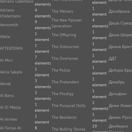
Adriano Celentano
element
elements
1
Adriano
4
The Meisers
Дахабраха
element
Chelentano
elements
The New Ppower
4
9
Даша Суво
Aerosmith
Generation
elements
elements
1
1
The Offspring
Даша Шерм
Afelia
element
element
1
1
The Osbournes
Даяна Брют
AFTERTOWN
element
element
1
7
The Overtones
ДДТ
Ai Mori
element
elements
1
1
The Police
Дебора Бра
Akira Sakata
element
element
1
3
The Pretenders
Декабрь
Akmal
element
elements
1
2
The Ptodigy
Дельфин
Al Bano
element
elements
2
1
The Pussycat Dolls
Деми Ловат
Al Di Meola
elements
element
1
1
The Residents
Демис Русс
Al Jarreau
element
element
19
Денберел
Al-Tariqa Al-
8
The Rolling Stones