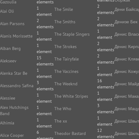
elements
Ооржак
Gazoulia
elements
2
1
The Smile
Дени Байса
Alai Oli
elements
element
2
2
The Smiths
Денизе Бек
Alan Parsons
elements
elements
1
1
The Staple Singers
Денис Влас
Alanis Morissette
element
element
2
1
The Strokes
Денис Кирп
Alban Berg
elements
element
2
15
The Tairyfale
Денис Кляв
Alekseev
elements
elements
1
1
The Vaccines
Денис Кожу
Alenka Star Be
element
element
16
3
The Weeknd
Денис Май
Alessandro Safína
elements
elements
1
1
The White Stripes
Денис Мака
Alessiee
element
element
3
Alex Hutchings
1
The Who
Денис Мацу
elements
Band
element
1
1
The xx
Денис Швы
Alhimia
element
element
12
6
Theodor Bastard
Денис Шиль
Alice Cooper
elements
elements