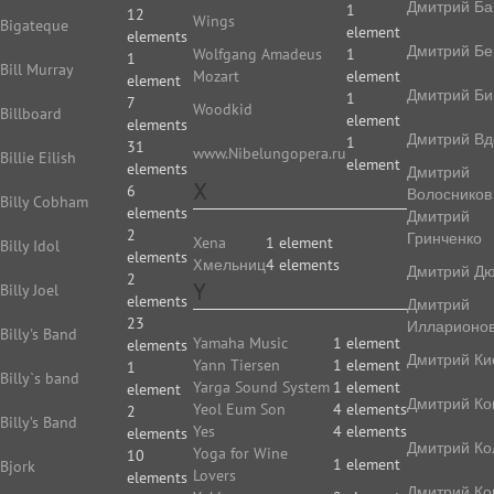
Дмитрий Ба
1
12
Wings
Bigateque
element
elements
Дмитрий Бе
Wolfgang Amadeus
1
1
Bill Murray
Mozart
element
element
Дмитрий Би
1
7
Woodkid
Billboard
element
elements
Дмитрий Вд
1
31
www.Nibelungopera.ru
Billie Eilish
element
elements
Дмитрий
X
6
Волосников
Billy Cobham
elements
Дмитрий
2
Гринченко
Xena
1 element
Billy Idol
elements
Xмельниц
4 elements
Дмитрий Д
2
Y
Billy Joel
elements
Дмитрий
23
Илларионо
Billy's Band
Yamaha Music
1 element
elements
Дмитрий Ки
Yann Tiersen
1 element
1
Billy`s band
Yarga Sound System
1 element
element
Дмитрий Ко
Yeol Eum Son
4 elements
2
Billy’s Band
Yes
4 elements
elements
Дмитрий Ко
Yoga for Wine
10
1 element
Bjork
Lovers
elements
Дмитрий Ко