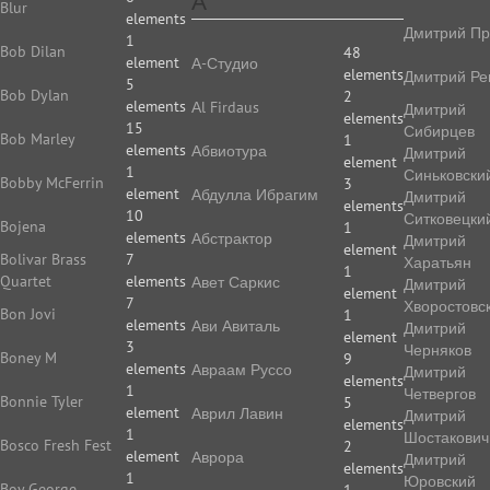
А
Blur
elements
Дмитрий Пр
1
Bob Dilan
48
element
А-Студио
elements
Дмитрий Ре
5
Bob Dylan
2
elements
Аl Firdaus
Дмитрий
elements
15
Сибирцев
Bob Marley
1
elements
Абвиотура
Дмитрий
element
1
Синьковски
Bobby McFerrin
3
element
Абдулла Ибрагим
Дмитрий
elements
10
Ситковецки
Bojena
1
elements
Абстрактор
Дмитрий
element
Bolivar Brass
7
Харатьян
1
Quartet
elements
Авет Саркис
Дмитрий
element
7
Хворостовс
Bon Jovi
1
elements
Ави Авиталь
Дмитрий
element
3
Черняков
Boney M
9
elements
Авраам Руссо
Дмитрий
elements
1
Четвергов
Bonnie Tyler
5
element
Аврил Лавин
Дмитрий
elements
1
Шостакович
Bosco Fresh Fest
2
element
Аврора
Дмитрий
elements
1
Юровский
Boy George