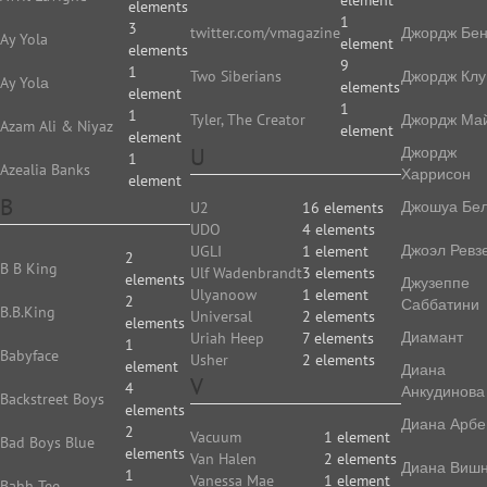
element
elements
1
3
twitter.com/vmagazine
Джордж Бе
Ay Yola
element
elements
9
1
Two Siberians
Джордж Клу
Ay Yolа
elements
element
1
1
Tyler, The Creator
Джордж Ма
Azam Ali & Niyaz
element
element
U
Джордж
1
Azealia Banks
Харрисон
element
B
Джошуа Бе
U2
16 elements
UDO
4 elements
Джоэл Ревз
UGLI
1 element
2
B B King
Ulf Wadenbrandt
3 elements
elements
Джузеппе
Ulyanoow
1 element
2
Саббатини
B.B.King
Universal
2 elements
elements
Диамант
Uriah Heep
7 elements
1
Babyface
Usher
2 elements
element
Диана
V
4
Анкудинова
Backstreet Boys
elements
Диана Арбе
2
Vacuum
1 element
Bad Boys Blue
elements
Van Halen
2 elements
Диана Виш
1
Vanessa Mae
1 element
Bahh Tee