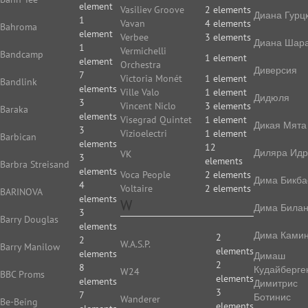
element
Vasiliev Groove
2 elements
Диана Гурц
1
Vavan
4 elements
Bahroma
element
Verbee
3 elements
Диана Шар
1
Vermichelli
Bandcamp
1 element
element
Orchestra
Диверсия
7
Victoria Monét
1 element
Bandlink
elements
Ville Valo
1 element
Дидюля
3
Vincent Niclo
3 elements
Baraka
elements
Visegrad Quintet
1 element
Дикая Мята
3
Vizioelectri
1 element
Barbican
elements
12
Диляра Идр
VK
3
elements
Barbra Streisand
elements
Voca People
2 elements
Дима Бикба
4
Voltaire
2 elements
BARINOVA
elements
W
Дима Била
3
Barry Douglas
elements
Дима Камин
2
2
W.A.S.P.
Barry Manilow
elements
elements
Димаш
2
8
Кудайберге
W24
BBC Proms
elements
elements
Димитрис
3
7
Ботинис
Wanderer
Be-Being
elements