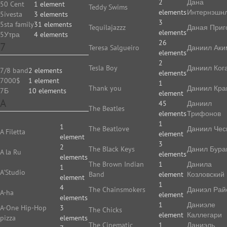
2
Дана
50 Cent
1 element
Teddy Swims
elements
Интернэшн
5ivesta
3 elements
3
5sta family
31 elements
Tequilajazzz
Даная Приг
elements
5Утра
4 elements
26
7
Teresa Salgueiro
Даниил Аки
elements
2
Tesla Boy
Даниил Ког
7/8 band
2 elements
elements
7000$
1 element
1
Thank you
Даниил Кр
7Б
10 elements
element
A
45
Даниил
The Beatles
elements
Трифонов
1
1
The Beatlove
Даниил Чес
A Filetta
element
element
3
2
The Black Keys
Данил Бура
A la Ru
elements
elements
The Brown Indian
1
Данила
1
A'Studio
Band
element
Козловский
element
1
4
The Chainsmokers
Даниэл Рай
A-ha
element
elements
1
Даниэле
A-One Hip-Hop
3
The Chicks
element
Каллегари
pizza
elements
The Cinematic
1
Даниэль