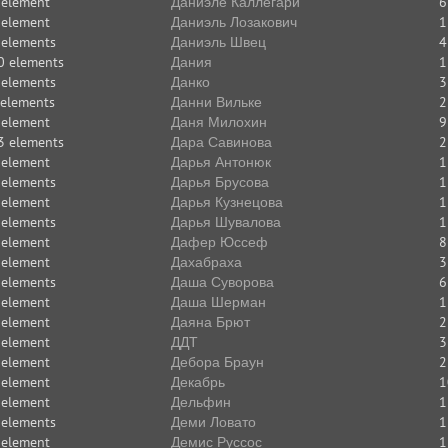
 element
Даниэле Каллегари
6
 element
Даниэль Лозакович
1
 elements
Даниэль Швец
4
0 elements
Дания
1
 elements
Данко
3
 elements
Данни Вильке
2
 element
Даня Милохин
9
3 elements
Дара Савинова
2
 element
Дарья Антонюк
1
 elements
Дарья Брусова
1
 element
Дарья Кузнецова
1
 elements
Дарья Шувалова
1
 element
Дафер Юссеф
8
 element
Дахабраха
3
 elements
Даша Суворова
6
 element
Даша Шерман
1
 element
Даяна Брют
2
 element
ДДТ
3
 element
Дебора Браун
2
 element
Декабрь
1
 element
Дельфин
1
 elements
Деми Ловато
1
 element
Демис Руссос
1