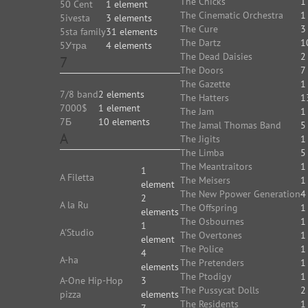
The Chicks
1
50 Cent
1 element
The Cinematic Orchestra
1
5ivesta
3 elements
The Cure
3
5sta family
31 elements
The Dartz
1
5Утра
4 elements
The Dead Daisies
2
7
The Doors
7
The Gazette
1
7/8 band
2 elements
The Hatters
1
7000$
1 element
The Jam
1
7Б
10 elements
The Jamal Thomas Band
5
A
The Jigits
1
The Limba
5
The Meantraitors
1
1
A Filetta
The Meisers
1
element
The New Ppower Generation
4
2
A la Ru
The Offspring
1
elements
The Osbournes
1
1
A'Studio
The Overtones
1
element
The Police
1
4
A-ha
The Pretenders
1
elements
The Ptodigy
1
A-One Hip-Hop
3
The Pussycat Dolls
2
pizza
elements
The Residents
1