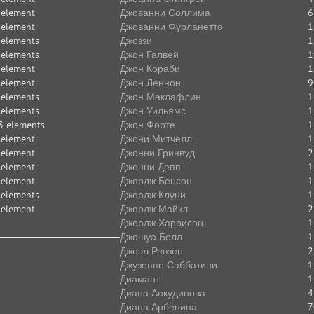
 element
Джованни Соллима
6
 element
Джованни Фурланетто
1
 elements
Джоззи
1
 elements
Джон Галвей
1
 element
Джон Кораби
1
 element
Джон Леннон
9
 elements
Джон Маклафлин
1
 elements
Джон Уильямс
1
3 elements
Джон Форте
1
 element
Джони Митчелл
1
 element
Джонни Гринвуд
2
 element
Джонни Депп
1
 element
Джордж Бенсон
1
 elements
Джордж Клуни
1
 element
Джордж Майкл
2
Джордж Харрисон
1
Джошуа Белл
1
Джоэл Ревзен
2
Джузеппе Саббатини
1
Диамант
1
Диана Анкудинова
4
Диана Арбенина
7