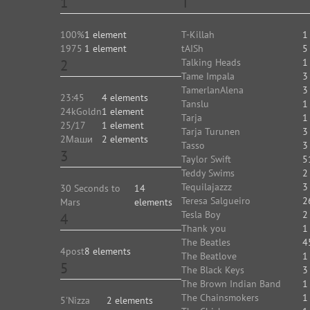
1
T
100%
1 element
T-Killah
1
1975
1 element
tAISh
5
2
Talking Heads
1
Tame Impala
3
TamerlanAlena
3
23:45
4 elements
Tanslu
1
24kGoldn
1 element
Tarja
1
25/17
1 element
Tarja Turunen
3
2Маши
2 elements
Tasso
3
3
Taylor Swift
5
Teddy Swims
2
Tequilajazzz
3
30 Seconds to
14
Teresa Salgueiro
2
Mars
elements
Tesla Boy
2
4
Thank you
1
The Beatles
4
4post
8 elements
The Beatlove
1
5
The Black Keys
3
The Brown Indian Band
1
The Chainsmokers
1
5'Nizza
2 elements