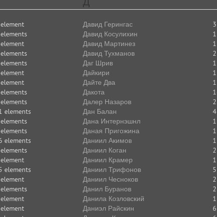
Д
 element
Давид Герингас
3
 elements
Давид Косулихин
1
 element
Давид Мартинез
1
 elements
Давид Тухманов
2
 elements
Даг Шрив
1
 element
Дайкири
1
 element
Дайте Два
1
 elements
Дакота
1
 elements
Далер Назаров
2
1 elements
Дан Балан
4
 elements
Дана Интернэшнл
1
 elements
Даная Пригожина
1
6 elements
Даниил Акимов
1
 elements
Даниил Коган
2
 element
Даниил Крамер
1
5 elements
Даниил Трифонов
5
 element
Даниил Чесноков
2
 elements
Данил Буранов
2
 element
Данила Козловский
1
 element
Даниэл Райскин
6