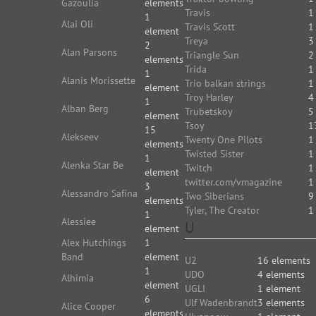
Gazoulia
elements
Travis
1
1
Alai Oli
Travis Scott
1
element
Treya
3
2
Alan Parsons
Triangle Sun
2
elements
Trida
1
1
Alanis Morissette
Trio balkan strings
1
element
Troy Harley
4
1
Alban Berg
Trubetskoy
5
element
Tsoy
1
15
Alekseev
Twenty One Pilots
1
elements
Twisted Sister
1
1
Alenka Star Be
Twitch
1
element
twitter.com/vmagazine
1
3
Alessandro Safína
Two Siberians
9
elements
Tyler, The Creator
1
1
Alessiee
U
element
Alex Hutchings
1
Band
element
U2
16 elements
1
UDO
4 elements
Alhimia
element
UGLI
1 element
6
Ulf Wadenbrandt
3 elements
Alice Cooper
elements