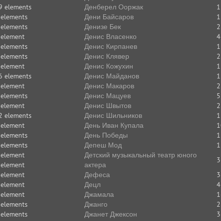
9 elements
Денберел Ооржак
1
 elements
Дени Байсаров
1
 elements
Денизе Бек
2
 element
Денис Власенко
4
 elements
Денис Кирпанев
1
 elements
Денис Клявер
2
 element
Денис Кожухин
1
6 elements
Денис Майданов
1
 element
Денис Макаров
2
 elements
Денис Мацуев
5
 element
Денис Швытов
2
2 elements
Денис Шильников
1
 element
День Иван Купала
1
 elements
День Победы
1
 elements
Депеш Мод
1
 element
Детский музыкальный театр юного
3
 element
актера
 element
Дефеса
3
 element
Децл
4
 element
Джамала
1
 elements
Джанго
2
 elements
Джанет Джексон
3