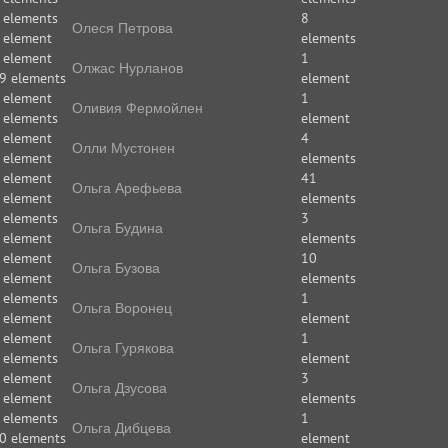
 elements
8
Олеся Петрова
 element
elements
 element
1
Олжас Нурланов
9 elements
element
 element
1
Оливия Фермойлен
 elements
element
 element
4
Олли Мустонен
 element
elements
 element
41
Ольга Арефьева
 element
elements
 elements
3
Ольга Будина
 element
elements
 element
10
Ольга Бузова
 element
elements
 elements
1
Ольга Воронец
 element
element
 element
1
Ольга Гурякова
 elements
element
 element
3
Ольга Дзусова
 element
elements
 elements
1
Ольга Дибцева
0 elements
element