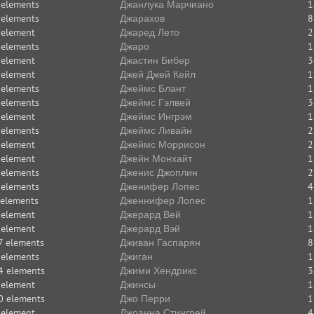
 elements
Джанлука Марчиано
1
 elements
Джарахов
8
 element
Джаред Лето
2
 elements
Джаро
1
 element
Джастин Бибер
3
 element
Джей Джей Кейл
1
 elements
Джеймс Блант
1
 elements
Джеймс Гэлвей
3
 element
Джеймс Ингрэм
1
 elements
Джеймс Ливайн
2
 element
Джеймс Моррисон
2
 element
Джейн Монхайт
1
 elements
Дженис Джоплин
2
 elements
Дженифер Лопес
4
 elements
Дженнифер Лопес
1
 element
Джерард Вей
1
 element
Джерард Вэй
1
7 elements
Дживан Гаспарян
8
 elements
Джиган
1
4 elements
Джими Хендрикс
3
 element
Джинсы
1
0 elements
Джо Перри
1
 element
Джоанна Стингрей
4