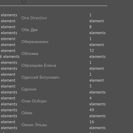
О
 elements
1
Оne Direction
 element
element
 element
8
Обе Две
 elements
elements
 element
1
Оберманекен
 element
element
 element
32
Обложка
6 elements
elements
 elements
1
Образцова Елена
 elements
element
 element
1
Одиссей Богусевич
 element
element
 element
3
Одноно
 elements
elements
 element
4
Оззи Осборн
 elements
elements
 elements
49
Ойме
 elements
elements
 element
16
Океан Эльзы
 elements
elements