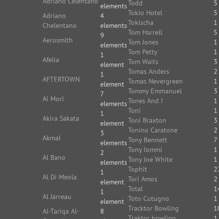
Adriano Celentano
Todd
5
elements
Tokio Hotel
5
Adriano
4
Tokischa
1
Chelentano
elements
Tom Harrell
5
9
Aerosmith
Tom Jones
1
elements
Tom Petty
1
1
Afelia
Tom Waits
3
element
Tomas Anders
2
1
AFTERTOWN
Tomas Nevergreen
1
element
Tommy Emmanuel
3
7
Ai Mori
Tones And I
1
elements
Toni
1
1
Akira Sakata
Toni Braxton
3
element
Tonino Caratone
2
3
Akmal
Tony Bennett
7
elements
Tony Iommi
1
2
Al Bano
Tony Joe White
1
elements
Tophit
2
1
Al Di Meola
Tori Amos
2
element
Total
1
1
Al Jarreau
Toto Cutugno
1
element
Tracktor Bowling
1
Al-Tariqa Al-
8
Traktor bowling
1