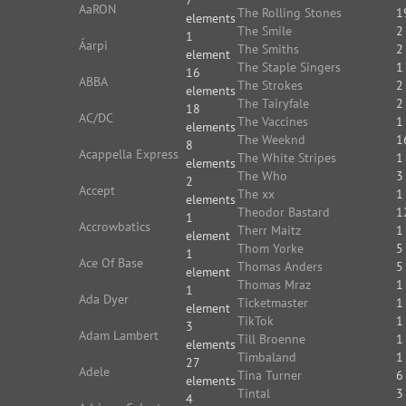
7
AaRON
The Rolling Stones
1
elements
The Smile
2
1
Áarpi
The Smiths
2
element
The Staple Singers
1
16
ABBA
The Strokes
2
elements
The Tairyfale
2
18
AC/DC
The Vaccines
1
elements
The Weeknd
1
8
Acappella Express
The White Stripes
1
elements
The Who
3
2
Accept
The xx
1
elements
Theodor Bastard
1
1
Accrowbatics
Therr Maitz
1
element
Thom Yorke
5
1
Ace Of Base
Thomas Anders
5
element
Thomas Mraz
1
1
Ada Dyer
Ticketmaster
1
element
TikTok
1
3
Adam Lambert
Till Broenne
1
elements
Timbaland
1
27
Adele
Tina Turner
6
elements
Tintal
3
4