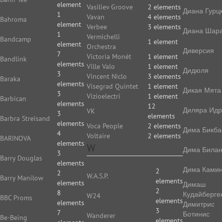
element
Vasiliev Groove
2 elements
Диана Гурц
1
Vavan
4 elements
Bahroma
element
Verbee
3 elements
Диана Шар
1
Vermichelli
Bandcamp
1 element
element
Orchestra
Диверсия
7
Victoria Monét
1 element
Bandlink
elements
Ville Valo
1 element
Дидюля
3
Vincent Niclo
3 elements
Baraka
elements
Visegrad Quintet
1 element
Дикая Мята
3
Vizioelectri
1 element
Barbican
elements
12
Диляра Идр
VK
3
elements
Barbra Streisand
elements
Voca People
2 elements
Дима Бикба
4
Voltaire
2 elements
BARINOVA
elements
W
Дима Била
3
Barry Douglas
elements
Дима Камин
2
2
W.A.S.P.
Barry Manilow
elements
elements
Димаш
2
8
Кудайберге
W24
BBC Proms
elements
elements
Димитрис
3
7
Ботинис
Wanderer
Be-Being
elements