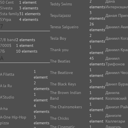
2
Дана
50 Cent
1 element
Teddy Swims
elements
Интернэшн
5ivesta
3 elements
3
5sta family
31 elements
Tequilajazzz
Даная Приг
elements
5Утра
4 elements
26
7
Teresa Salgueiro
Даниил Аки
elements
2
Tesla Boy
Даниил Ког
7/8 band
2 elements
elements
7000$
1 element
1
Thank you
Даниил Кр
7Б
10 elements
element
A
45
Даниил
The Beatles
elements
Трифонов
1
1
The Beatlove
Даниил Чес
A Filetta
element
element
3
2
The Black Keys
Данил Бура
A la Ru
elements
elements
The Brown Indian
1
Данила
1
A'Studio
Band
element
Козловский
element
1
4
The Chainsmokers
Даниэл Рай
A-ha
element
elements
1
Даниэле
A-One Hip-Hop
3
The Chicks
element
Каллегари
pizza
elements
The Cinematic
1
Даниэль