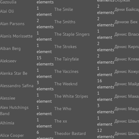
elements
Ооржак
Gazoulia
elements
2
1
The Smile
Дени Байса
Alai Oli
elements
element
2
2
The Smiths
Денизе Бек
Alan Parsons
elements
elements
1
1
The Staple Singers
Денис Влас
Alanis Morissette
element
element
2
1
The Strokes
Денис Кирп
Alban Berg
elements
element
2
15
The Tairyfale
Денис Кляв
Alekseev
elements
elements
1
1
The Vaccines
Денис Кожу
Alenka Star Be
element
element
16
3
The Weeknd
Денис Май
Alessandro Safína
elements
elements
1
1
The White Stripes
Денис Мака
Alessiee
element
element
3
Alex Hutchings
1
The Who
Денис Мацу
elements
Band
element
1
1
The xx
Денис Швы
Alhimia
element
element
12
6
Theodor Bastard
Денис Шиль
Alice Cooper
elements
elements