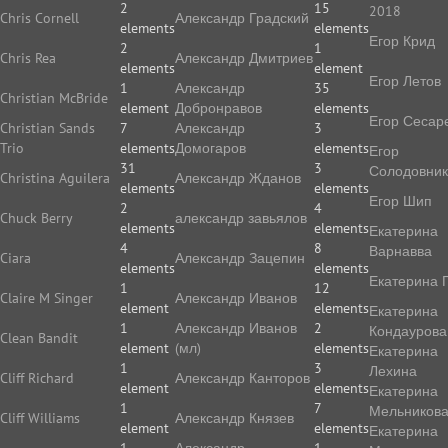
2
15
2018
Chris Cornell
Александр Градский
elements
elements
Егор Крид
2
1
Chris Rea
Александр Дмитриев
elements
element
Егор Летов
1
Александр
35
Christian McBride
element
Добронравов
elements
Егор Сесар
Christian Sands
7
Александр
3
Trio
elements
Домогаров
elements
Егор
31
3
Солодовник
Christina Aguilera
Александр Жданов
elements
elements
Егор Шип
2
4
Chuck Berry
александр завьялов
elements
elements
Екатерина
4
8
Варнавва
Ciara
Александр Зацепин
elements
elements
Екатерина 
1
12
Claire M Singer
Александр Иванов
element
elements
Екатерина
1
Александр Иванов
2
Кондаурова
Clean Bandit
element
(мл)
elements
Екатерина
1
3
Лехина
Cliff Richard
Александр Канторов
element
elements
Екатерина
1
7
Мельников
Cliff Williams
Александр Князев
element
elements
Екатерина