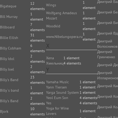
Дмитрий Ба
1
12
Wings
Bigateque
element
elements
Дмитрий Бе
Wolfgang Amadeus
1
1
Bill Murray
Mozart
element
element
Дмитрий Би
1
7
Woodkid
Billboard
element
elements
Дмитрий Вд
1
31
www.Nibelungopera.ru
Billie Eilish
element
elements
Дмитрий
X
6
Волосников
Billy Cobham
elements
Дмитрий
2
Гринченко
Xena
1 element
Billy Idol
elements
Xмельниц
4 elements
Дмитрий Д
2
Y
Billy Joel
elements
Дмитрий
23
Илларионо
Billy's Band
Yamaha Music
1 element
elements
Дмитрий Ки
Yann Tiersen
1 element
1
Billy`s band
Yarga Sound System
1 element
element
Дмитрий Ко
Yeol Eum Son
4 elements
2
Billy’s Band
Yes
4 elements
elements
Дмитрий Ко
Yoga for Wine
10
1 element
Bjork
Lovers
elements
Дмитрий Ко