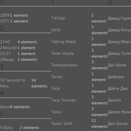
1
T
Д
100%
1 element
1
T-Killah
Давид Гери
1975
1 element
element
2
5
tAISh
Давид Косу
elements
1
Talking Heads
Давид Март
23:45
4 elements
element
24kGoldn
1 element
3
Tame Impala
Давид Тухм
25/17
1 element
elements
2Маши
2 elements
3
TamerlanAlena
Даг Шрив
3
elements
1
Tanslu
Дайкири
element
30 Seconds to
14
1
Mars
elements
Tarja
Дайте Два
element
4
3
Tarja Turunen
Дакота
elements
4post
8 elements
3
Tasso
Далер Наза
5
elements
51
Taylor Swift
Дан Балан
elements
5'Nizza
2 elements