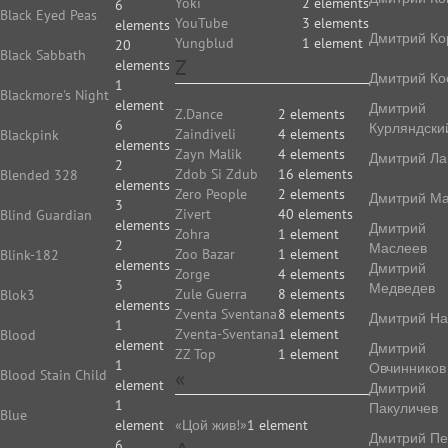
Yoki
2 elements
6
Black Eyed Peas
YouTube
3 elements
elements
Дмитрий Ко
Yungblud
1 element
20
Black Sabbath
Z
elements
Дмитрий Ко
1
Blackmore's Night
element
Дмитрий
Z.Dance
2 elements
6
Курляндски
Zaindiveli
4 elements
Blackpink
elements
Zayn Malik
4 elements
Дмитрий Ла
2
Zdob Si Zdub
16 elements
Blended 328
elements
Zero People
2 elements
Дмитрий Ма
3
Zivert
40 elements
Blind Guardian
elements
Дмитрий
Zohra
1 element
2
Маслеев
Zoo Bazar
1 element
Blink-182
elements
Дмитрий
Zorge
4 elements
3
Медведев
Zule Guerra
8 elements
Blok3
elements
Zventa Sventana
8 elements
Дмитрий На
1
Zventa-Sventana
1 element
Blood
element
Дмитрий
ZZ Top
1 element
1
Овчинников
«
Blood Stain Child
element
Дмитрий
1
Пакуличев
Blue
element
«Цой жив!»
1 element
Дмитрий Пе
6