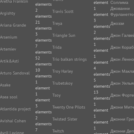
Aretha Franklin
element
Соллима
elements
1
Джованни
2
Travis Scott
Argishty
element
Фурланетто
elements
3
21
Treya
Джоззи
Ariana Grande
elements
elements
2
3
Triangle Sun
Джон Галве
Arsenium
elements
elements
1
7
Trida
Джон Кораб
Artemiev
element
elements
1
52
Trio balkan strings
Джон Ленн
Artik&Asti
element
elements
4
10
Troy Harley
Джон Макл
Arturo Sandoval
elements
elements
5
1
Trubetskoy
Джон Уилья
Asake
elements
element
13
1
Tsoy
Джон Форте
Asea sool
elements
element
1
3
Twenty One Pilots
Джони Мит
Atlantida project
element
elements
1
2
Twisted Sister
Джонни Гри
Avishai Cohen
element
elements
1
7
Twitch
Джонни Де
Avril Lavigne