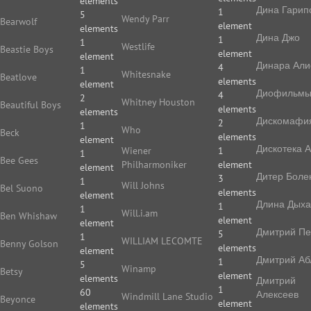
elements
Дина Гарип
1
5
Wendy Parr
Bearwolf
element
elements
Дина Джо
1
1
Westlife
Beastie Boys
element
element
Динара Али
4
1
Whitesnake
Beatlove
elements
element
Диофильм
4
2
Whitney Houston
Beautiful Boys
elements
elements
Дискомафи
2
1
Who
Beck
elements
element
Дискотека 
Wiener
1
1
Bee Gees
Philharmoniker
element
element
Дитер Боле
3
1
Will Johns
Bel Suono
elements
element
Длина Дых
1
1
Will.i.am
Ben Whishaw
element
element
Дмитрий П
5
1
WILLIAM LECOMTE
Benny Golson
elements
element
Дмитрий Аб
1
5
Winamp
Betsy
element
elements
Дмитрий
1
60
Алексеев
Windmill Lane Studio
Beyonce
element
elements