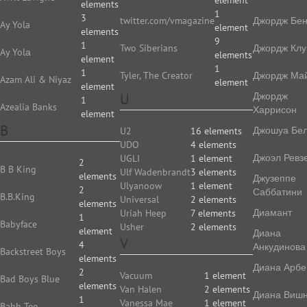
element
elements
1
3
twitter.com/vmagazine
Джордж Бе
Ay Yola
element
elements
9
1
Two Siberians
Джордж Клу
Ay Yolа
elements
element
1
1
Tyler, The Creator
Джордж Ма
Azam Ali & Niyaz
element
element
U
Джордж
1
Azealia Banks
Харрисон
element
B
Джошуа Бе
U2
16 elements
UDO
4 elements
Джоэл Ревз
UGLI
1 element
2
B B King
Ulf Wadenbrandt
3 elements
elements
Джузеппе
Ulyanoow
1 element
2
Саббатини
B.B.King
Universal
2 elements
elements
Диамант
Uriah Heep
7 elements
1
Babyface
Usher
2 elements
element
Диана
V
4
Анкудинова
Backstreet Boys
elements
Диана Арбе
2
Vacuum
1 element
Bad Boys Blue
elements
Van Halen
2 elements
Диана Виш
1
Vanessa Mae
1 element
Bahh Tee