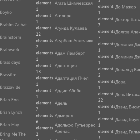
1
element
Агата Шимчевская
element
До Мажор
1
Boyko
1
element
Агилера
element
Доктор Ват
1
Brahim Zaibat
7
element
Агунда Кулаева
elements
Долгов Але
22
Brainstorm
7
elements
Агурбаш Анжелика
elements
Доменик Дж
2
Brainwork
1
elements
Адам Ламберт
element
Доминик Дж
1
Brass days
1
element
Адаптация
element
Дональд Ки
18
Brassfire
2
elements
Адаптация Пчёл
elements
Дора
1
Brazzaville
1
element
Аддис-Абеба
element
Дочь Витас
1
Brian Eno
22
element
Адель
elements
Дэвид Бисм
7
Brian Lynch
1
elements
Адмирал
element
Дэвид Боуи
6
Brian May
Адольфо Гутьеррес
1
elements
Аренас
element
Дэвид Гилм
Bring Me The
2
3