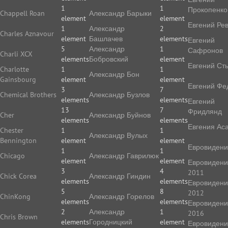
1
1
Прокопенко
Chappell Roan
Александр Барыки
element
element
Евгений Ре
1
Александр
2
Charles Aznavour
element
Башлачев
elements
Евгений
5
Александр
1
Сафронов
Charli XCX
elements
Бобровский
element
Евгений Ст
Charlotte
1
1
Александр Бон
Gainsbourg
element
element
Евгений Фе
3
7
Chemical Brothers
Александр Бузлов
elements
elements
Евгений
13
7
Фридлянд
Cher
Александр Буйнов
elements
elements
Евгения Ас
Chester
1
1
Александр Вулых
Bennington
element
element
Евровиден
1
1
Chicago
Александр Гаврилюк
element
element
Евровиден
3
4
2011
Chick Corea
Александр Гиндин
elements
elements
Евровиден
5
8
2012
ChinKong
Александр Горелов
elements
elements
Евровиден
2
Александр
1
2016
Chris Brown
elements
Городницкий
element
Евровиден