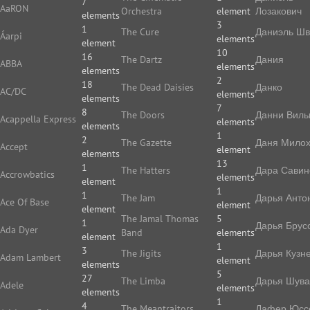
7
AaRON
Orchestra
element
Лозакович
elements
3
1
The Cure
Даниэль Ш
Áarpi
elements
element
10
16
The Dartz
Дания
ABBA
elements
elements
2
18
The Dead Daisies
Данко
AC/DC
elements
elements
7
8
The Doors
Данни Виль
Acappella Express
elements
elements
1
2
The Gazette
Даня Мило
Accept
element
elements
13
1
The Hatters
Дара Савин
Accrowbatics
elements
element
1
1
The Jam
Дарья Анто
Ace Of Base
element
element
The Jamal Thomas
5
1
Дарья Брус
Ada Dyer
Band
elements
element
1
3
The Jigits
Дарья Кузн
Adam Lambert
element
elements
5
27
The Limba
Дарья Шува
Adele
elements
elements
1
4
The Meantraitors
Дафер Юс