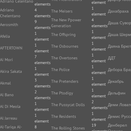
Adriano Celentano
element
elements
1
Adriano
4
The Meisers
Дахабраха
element
Chelentano
elements
The New Ppower
4
9
Даша Суво
Aerosmith
Generation
elements
elements
1
1
The Offspring
Даша Шерм
Afelia
element
element
1
1
The Osbournes
Даяна Брют
AFTERTOWN
element
element
1
7
The Overtones
ДДТ
Ai Mori
element
elements
1
1
The Police
Дебора Бра
Akira Sakata
element
element
1
3
The Pretenders
Декабрь
Akmal
element
elements
1
2
The Ptodigy
Дельфин
Al Bano
element
elements
2
1
The Pussycat Dolls
Деми Ловат
Al Di Meola
elements
element
1
1
The Residents
Демис Русс
Al Jarreau
element
element
19
Денберел
Al-Tariqa Al-
8
The Rolling Stones