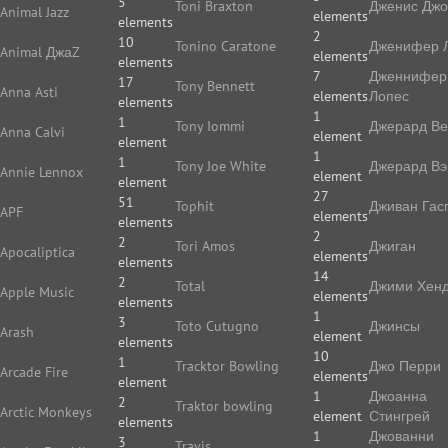
5
Toni Braxton
Дженис Дж
Animal Jazz
elements
elements
2
10
Tonino Caratone
Дженифер 
Animal ДжаZ
elements
elements
7
Дженнифер
17
Tony Bennett
Anna Asti
elements
Лопес
elements
1
1
Tony Iommi
Джерард В
Anna Calvi
element
element
1
1
Tony Joe White
Джерард Вэ
Annie Lennox
element
element
27
51
Tophit
Дживан Гас
APF
elements
elements
2
2
Tori Amos
Джиган
Apocaliptica
elements
elements
14
2
Total
Джими Хенд
Apple Music
elements
elements
1
3
Toto Cutugno
Джинсы
Arash
element
elements
10
1
Tracktor Bowling
Джо Перри
Arcade Fire
elements
element
1
Джоанна
2
Traktor bowling
Arctic Monkeys
element
Стингрей
elements
1
Джованни
3
Travis