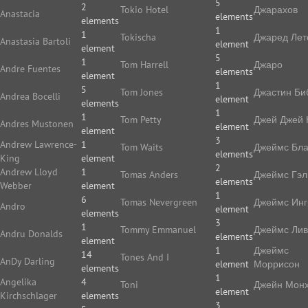
5
2
Tokio Hotel
Джарахов
Anastacia
elements
elements
1
1
Tokischa
Джаред Лет
Anastasia Bartoli
element
element
5
1
Tom Harrell
Джаро
Andre Fuentes
elements
element
1
5
Tom Jones
Джастин Би
Andrea Bocelli
element
elements
1
1
Tom Petty
Джей Джей 
Andres Mustonen
element
element
3
Andrew Lawrence-
1
Tom Waits
Джеймс Бла
elements
King
element
2
Andrew Lloyd
1
Tomas Anders
Джеймс Гэл
elements
Webber
element
1
6
Tomas Nevergreen
Джеймс Ин
Andro
element
elements
3
1
Tommy Emmanuel
Джеймс Ли
Andru Donalds
elements
element
1
Джеймс
14
Tones And I
AnDy Darling
element
Моррисон
elements
1
Angelika
4
Toni
Джейн Мон
element
Kirchschlager
elements
3