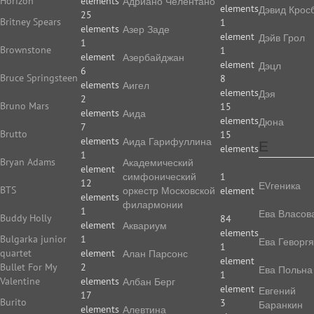
Horizon
elements
Адриано Челентано
elements
Дэвид Крос
25
Britney Spears
1
elements
Азер Заде
element
Дэйв Грол
1
Brownstone
1
element
Азербайджан
element
Дэцл
6
Bruce Springsteen
8
elements
Аигел
elements
Дэя
2
Bruno Mars
15
elements
Аида
elements
Дюна
7
Brutto
15
elements
Аида Гарифуллина
Е
elements
1
Bryan Adams
Академический
element
симфонический
1
12
ЕVгеника
BTS
оркестр Московской
element
elements
филармонии
1
Ева Власов
Buddy Holly
84
element
Аквариум
elements
Bulgarka junior
1
Ева Геворг
1
quartet
element
Алан Парсонс
element
Bullet For My
2
Ева Польна
1
Valentine
elements
Албан Берг
element
Евгений
17
Burito
3
Баранкин
elements
Алевтина