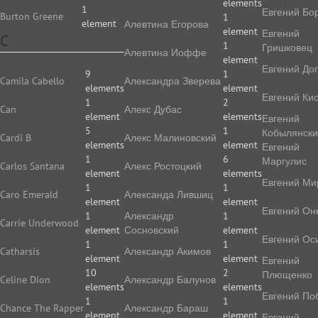
elements
1
Евгений Бо
Burton Greene
1
element
Алевтина Егорова
element
Евгений
C
1
Гришковец
Алевтина Иоффе
element
Евгений До
9
1
Camila Cabello
Алек­сан­дра Зве­ре­ва
elements
element
Евгений Ки
1
2
Can
Алекс Дубас
element
elements
Евгений
5
1
Кобылянск
Cardi B
Алекс Малиновский
elements
element
Евгений
1
6
Маргулис
Carlos Santana
Алекс Ростоцкий
element
elements
Евгений Ми
1
1
Caro Emerald
Александа Лившиц
element
element
Евгений Он
1
Александр
1
Carrie Underwood
element
Сосновский
element
Евгений Ос
1
1
Catharsis
Александр Акимов
element
element
Евгений
10
2
Плющенко
Celine Dion
Александр Балунов
elements
elements
Евгений По
1
1
Chance The Rapper
Александр Бараш
element
element
Евгений