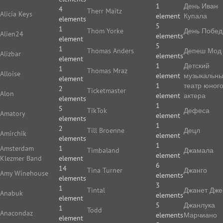
1
День Иван
4
Therr Maitz
Alicia Keys
element
Купала
elements
5
1
Thom Yorke
День Побе
Alien24
elements
element
5
1
Thomas Anders
Депеш Мод
Alizbar
elements
element
1
Детский
1
Thomas Mraz
Alloise
element
музыкальн
element
1
театр юног
2
Ticketmaster
Alon
element
актера
elements
1
5
TikTok
Дефеса
Amatory
element
elements
1
2
Till Broenne
Децл
Amirchik
element
elements
1
Amsterdam
1
Timbaland
Джамала
element
Klezmer Band
element
6
14
Tina Turner
Джанго
Amy Winehouse
elements
elements
3
1
Tintal
Джанет Дже
Anabuk
elements
element
5
Джанлука
1
Todd
Anacondaz
elements
Марчиано
element