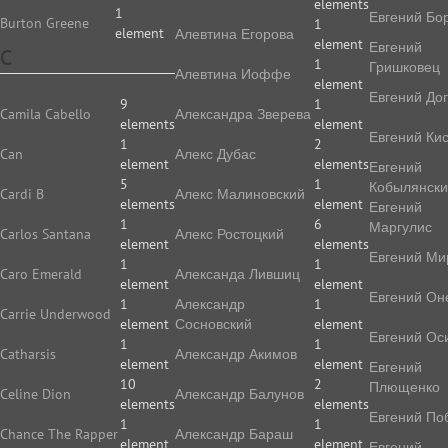
elements
1
Евгений Бо
Burton Greene
1
element
Алевтина Егорова
element
Евгений
C
1
Гришковец
Алевтина Иоффе
element
Евгений До
9
1
Camila Cabello
Алек­сан­дра Зве­ре­ва
elements
element
Евгений Ки
1
2
Can
Алекс Дубас
element
elements
Евгений
5
1
Кобылянск
Cardi B
Алекс Малиновский
elements
element
Евгений
1
6
Маргулис
Carlos Santana
Алекс Ростоцкий
element
elements
Евгений Ми
1
1
Caro Emerald
Александа Лившиц
element
element
Евгений Он
1
Александр
1
Carrie Underwood
element
Сосновский
element
Евгений Ос
1
1
Catharsis
Александр Акимов
element
element
Евгений
10
2
Плющенко
Celine Dion
Александр Балунов
elements
elements
Евгений По
1
1
Chance The Rapper
Александр Бараш
element
element
Евгений