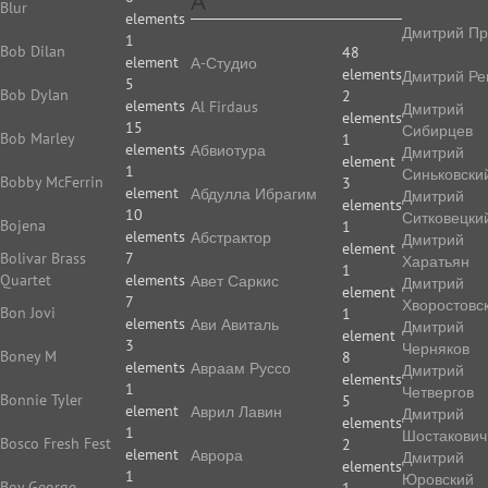
А
Blur
elements
Дмитрий Пр
1
Bob Dilan
48
element
А-Студио
elements
Дмитрий Ре
5
Bob Dylan
2
elements
Аl Firdaus
Дмитрий
elements
15
Сибирцев
Bob Marley
1
elements
Абвиотура
Дмитрий
element
1
Синьковски
Bobby McFerrin
3
element
Абдулла Ибрагим
Дмитрий
elements
10
Ситковецки
Bojena
1
elements
Абстрактор
Дмитрий
element
Bolivar Brass
7
Харатьян
1
Quartet
elements
Авет Саркис
Дмитрий
element
7
Хворостовс
Bon Jovi
1
elements
Ави Авиталь
Дмитрий
element
3
Черняков
Boney M
8
elements
Авраам Руссо
Дмитрий
elements
1
Четвергов
Bonnie Tyler
5
element
Аврил Лавин
Дмитрий
elements
1
Шостакович
Bosco Fresh Fest
2
element
Аврора
Дмитрий
elements
1
Юровский
Boy George