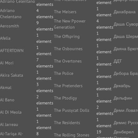
Adriano Celentano
element
elements
1
Adriano
4
The Meisers
Дахабраха
element
Chelentano
elements
The New Ppower
4
9
Даша Суво
Aerosmith
Generation
elements
elements
1
1
The Offspring
Даша Шерм
Afelia
element
element
1
1
The Osbournes
Даяна Брют
AFTERTOWN
element
element
1
7
The Overtones
ДДТ
Ai Mori
element
elements
1
1
The Police
Дебора Бра
Akira Sakata
element
element
1
3
The Pretenders
Декабрь
Akmal
element
elements
1
2
The Ptodigy
Дельфин
Al Bano
element
elements
2
1
The Pussycat Dolls
Деми Ловат
Al Di Meola
elements
element
1
1
The Residents
Демис Русс
Al Jarreau
element
element
19
Денберел
Al-Tariqa Al-
8
The Rolling Stones