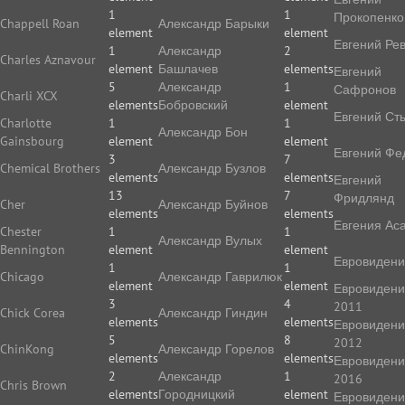
1
1
Прокопенко
Chappell Roan
Александр Барыки
element
element
Евгений Ре
1
Александр
2
Charles Aznavour
element
Башлачев
elements
Евгений
5
Александр
1
Сафронов
Charli XCX
elements
Бобровский
element
Евгений Ст
Charlotte
1
1
Александр Бон
Gainsbourg
element
element
Евгений Фе
3
7
Chemical Brothers
Александр Бузлов
elements
elements
Евгений
13
7
Фридлянд
Cher
Александр Буйнов
elements
elements
Евгения Ас
Chester
1
1
Александр Вулых
Bennington
element
element
Евровиден
1
1
Chicago
Александр Гаврилюк
element
element
Евровиден
3
4
2011
Chick Corea
Александр Гиндин
elements
elements
Евровиден
5
8
2012
ChinKong
Александр Горелов
elements
elements
Евровиден
2
Александр
1
2016
Chris Brown
elements
Городницкий
element
Евровиден