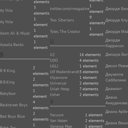
element
elements
1
3
twitter.com/vmagazine
Джордж Бе
Ay Yola
element
elements
9
1
Two Siberians
Джордж Клу
Ay Yolа
elements
element
1
1
Tyler, The Creator
Джордж Ма
Azam Ali & Niyaz
element
element
U
Джордж
1
Azealia Banks
Харрисон
element
B
Джошуа Бе
U2
16 elements
UDO
4 elements
Джоэл Ревз
UGLI
1 element
2
B B King
Ulf Wadenbrandt
3 elements
elements
Джузеппе
Ulyanoow
1 element
2
Саббатини
B.B.King
Universal
2 elements
elements
Диамант
Uriah Heep
7 elements
1
Babyface
Usher
2 elements
element
Диана
V
4
Анкудинова
Backstreet Boys
elements
Диана Арбе
2
Vacuum
1 element
Bad Boys Blue
elements
Van Halen
2 elements
Диана Виш
1
Vanessa Mae
1 element
Bahh Tee