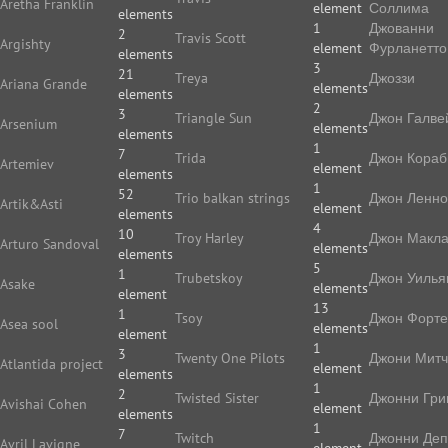
Aretha Franklin
element
Соллима
elements
1
Джованни
2
Travis Scott
Argishty
element
Фурланетто
elements
3
21
Treya
Джоззи
Ariana Grande
elements
elements
2
3
Triangle Sun
Джон Галве
Arsenium
elements
elements
1
7
Trida
Джон Кораб
Artemiev
element
elements
1
52
Trio balkan strings
Джон Ленн
Artik&Asti
element
elements
4
10
Troy Harley
Джон Макл
Arturo Sandoval
elements
elements
5
1
Trubetskoy
Джон Уилья
Asake
elements
element
13
1
Tsoy
Джон Форте
Asea sool
elements
element
1
3
Twenty One Pilots
Джони Мит
Atlantida project
element
elements
1
2
Twisted Sister
Джонни Гри
Avishai Cohen
element
elements
1
7
Twitch
Джонни Де
Avril Lavigne