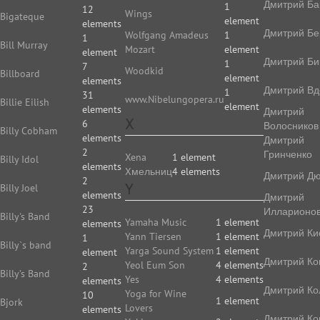
Дмитрий Ба
1
12
Wings
Bigateque
element
elements
Дмитрий Бе
Wolfgang Amadeus
1
1
Bill Murray
Mozart
element
element
Дмитрий Би
1
7
Woodkid
Billboard
element
elements
Дмитрий Вд
1
31
www.Nibelungopera.ru
Billie Eilish
element
elements
Дмитрий
X
6
Волосников
Billy Cobham
elements
Дмитрий
2
Гринченко
Xena
1 element
Billy Idol
elements
Xмельниц
4 elements
Дмитрий Д
2
Y
Billy Joel
elements
Дмитрий
23
Илларионо
Billy's Band
Yamaha Music
1 element
elements
Дмитрий Ки
Yann Tiersen
1 element
1
Billy`s band
Yarga Sound System
1 element
element
Дмитрий Ко
Yeol Eum Son
4 elements
2
Billy’s Band
Yes
4 elements
elements
Дмитрий Ко
Yoga for Wine
10
1 element
Bjork
Lovers
elements
Дмитрий Ко