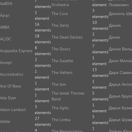
7
AaRON
Orchestra
element
Лозакович
elements
3
1
The Cure
Даниэль Ш
Áarpi
elements
element
10
16
The Dartz
Дания
ABBA
elements
elements
2
18
The Dead Daisies
Данко
AC/DC
elements
elements
7
8
The Doors
Данни Виль
Acappella Express
elements
elements
1
2
The Gazette
Даня Мило
Accept
element
elements
13
1
The Hatters
Дара Савин
Accrowbatics
elements
element
1
1
The Jam
Дарья Анто
Ace Of Base
element
element
The Jamal Thomas
5
1
Дарья Брус
Ada Dyer
Band
elements
element
1
3
The Jigits
Дарья Кузн
Adam Lambert
element
elements
5
27
The Limba
Дарья Шува
Adele
elements
elements
1
4
The Meantraitors
Дафер Юс