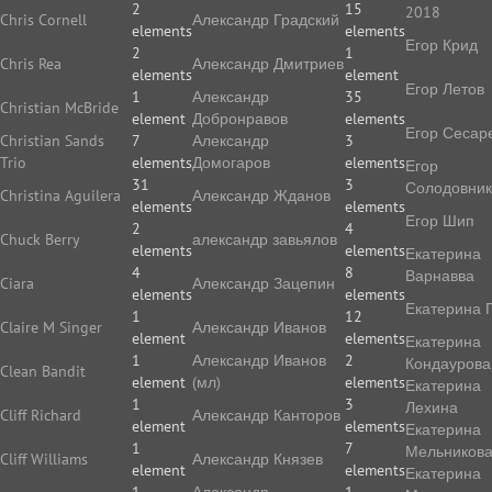
2
15
2018
Chris Cornell
Александр Градский
elements
elements
Егор Крид
2
1
Chris Rea
Александр Дмитриев
elements
element
Егор Летов
1
Александр
35
Christian McBride
element
Добронравов
elements
Егор Сесар
Christian Sands
7
Александр
3
Trio
elements
Домогаров
elements
Егор
31
3
Солодовник
Christina Aguilera
Александр Жданов
elements
elements
Егор Шип
2
4
Chuck Berry
александр завьялов
elements
elements
Екатерина
4
8
Варнавва
Ciara
Александр Зацепин
elements
elements
Екатерина 
1
12
Claire M Singer
Александр Иванов
element
elements
Екатерина
1
Александр Иванов
2
Кондаурова
Clean Bandit
element
(мл)
elements
Екатерина
1
3
Лехина
Cliff Richard
Александр Канторов
element
elements
Екатерина
1
7
Мельников
Cliff Williams
Александр Князев
element
elements
Екатерина