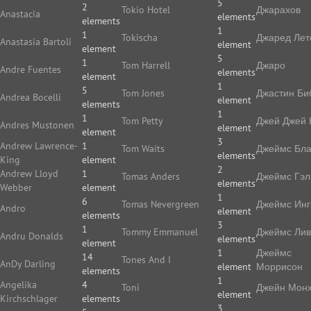
5
2
Tokio Hotel
Джарахов
Anastacia
elements
elements
1
1
Tokischa
Джаред Лет
Anastasia Bartoli
element
element
5
1
Tom Harrell
Джаро
Andre Fuentes
elements
element
1
5
Tom Jones
Джастин Би
Andrea Bocelli
element
elements
1
1
Tom Petty
Джей Джей 
Andres Mustonen
element
element
3
Andrew Lawrence-
1
Tom Waits
Джеймс Бла
elements
King
element
2
Andrew Lloyd
1
Tomas Anders
Джеймс Гэл
elements
Webber
element
1
6
Tomas Nevergreen
Джеймс Ин
Andro
element
elements
3
1
Tommy Emmanuel
Джеймс Ли
Andru Donalds
elements
element
1
Джеймс
14
Tones And I
AnDy Darling
element
Моррисон
elements
1
Angelika
4
Toni
Джейн Мон
element
Kirchschlager
elements
3