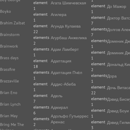
1
element
Агата Шимчевская
element
До Мажор
1
Boyko
1
element
Агилера
element
Доктор Ват
1
Brahim Zaibat
7
element
Агунда Кулаева
elements
Долгов Але
22
Brainstorm
7
elements
Агурбаш Анжелика
elements
Доменик Дж
2
Brainwork
1
elements
Адам Ламберт
element
Доминик Дж
1
Brass days
1
element
Адаптация
element
Дональд Ки
18
Brassfire
2
elements
Адаптация Пчёл
elements
Дора
1
Brazzaville
1
element
Аддис-Абеба
element
Дочь Витас
1
Brian Eno
22
element
Адель
elements
Дэвид Бисм
7
Brian Lynch
1
elements
Адмирал
element
Дэвид Боуи
6
Brian May
Адольфо Гутьеррес
1
elements
Аренас
element
Дэвид Гилм
Bring Me The
2
3