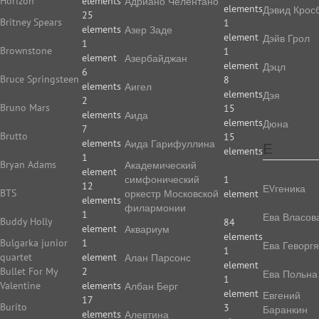
Horizon
elements
Адриано Челентано
elements
Дэвид Крос
25
Britney Spears
1
elements
Азер Заде
element
Дэйв Грол
1
Brownstone
1
element
Азербайджан
element
Дэцл
6
Bruce Springsteen
8
elements
Аигел
elements
Дэя
2
Bruno Mars
15
elements
Аида
elements
Дюна
7
Brutto
15
elements
Аида Гарифуллина
Е
elements
1
Bryan Adams
Академический
element
симфонический
1
12
ЕVгеника
BTS
оркестр Московской
element
elements
филармонии
1
Ева Власов
Buddy Holly
84
element
Аквариум
elements
Bulgarka junior
1
Ева Геворг
1
quartet
element
Алан Парсонс
element
Bullet For My
2
Ева Польна
1
Valentine
elements
Албан Берг
element
Евгений
17
Burito
3
Баранкин
elements
Алевтина