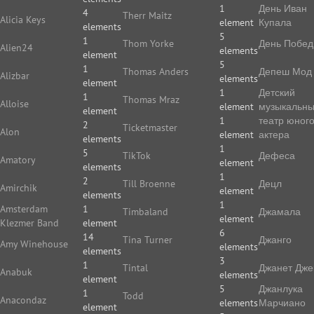
1
День Иван
4
Therr Maitz
Alicia Keys
element
Купала
elements
5
1
Thom Yorke
День Побе
Alien24
elements
element
5
1
Thomas Anders
Депеш Мод
Alizbar
elements
element
1
Детский
1
Thomas Mraz
Alloise
element
музыкальн
element
1
театр юног
2
Ticketmaster
Alon
element
актера
elements
1
5
TikTok
Дефеса
Amatory
element
elements
1
2
Till Broenne
Децл
Amirchik
element
elements
1
Amsterdam
1
Timbaland
Джамала
element
Klezmer Band
element
6
14
Tina Turner
Джанго
Amy Winehouse
elements
elements
3
1
Tintal
Джанет Дже
Anabuk
elements
element
5
Джанлука
1
Todd
Anacondaz
elements
Марчиано
element