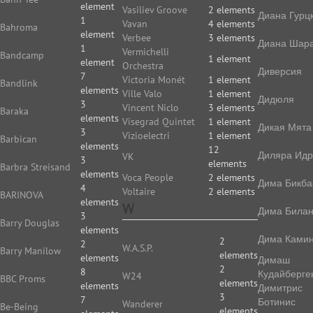
element
Vasiliev Groove
2 elements
Диана Гурц
1
Vavan
4 elements
Bahroma
element
Verbee
3 elements
Диана Шар
1
Vermichelli
Bandcamp
1 element
element
Orchestra
Диверсия
7
Victoria Monét
1 element
Bandlink
elements
Ville Valo
1 element
Дидюля
3
Vincent Niclo
3 elements
Baraka
elements
Visegrad Quintet
1 element
Дикая Мята
3
Vizioelectri
1 element
Barbican
elements
12
Диляра Идр
VK
3
elements
Barbra Streisand
elements
Voca People
2 elements
Дима Бикба
4
Voltaire
2 elements
BARINOVA
elements
W
Дима Била
3
Barry Douglas
elements
Дима Камин
2
2
W.A.S.P.
Barry Manilow
elements
elements
Димаш
2
8
Кудайберге
W24
BBC Proms
elements
elements
Димитрис
3
7
Ботинис
Wanderer
Be-Being
elements