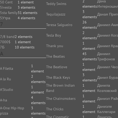
2
Дана
50 Cent
1 element
Teddy Swims
elements
Интернэшн
5ivesta
3 elements
3
5sta family
31 elements
Tequilajazzz
Даная Приг
elements
5Утра
4 elements
26
7
Teresa Salgueiro
Даниил Аки
elements
2
Tesla Boy
Даниил Ког
7/8 band
2 elements
elements
7000$
1 element
1
Thank you
Даниил Кр
7Б
10 elements
element
A
45
Даниил
The Beatles
elements
Трифонов
1
1
The Beatlove
Даниил Чес
A Filetta
element
element
3
2
The Black Keys
Данил Бура
A la Ru
elements
elements
The Brown Indian
1
Данила
1
A'Studio
Band
element
Козловский
element
1
4
The Chainsmokers
Даниэл Рай
A-ha
element
elements
1
Даниэле
A-One Hip-Hop
3
The Chicks
element
Каллегари
pizza
elements
The Cinematic
1
Даниэль