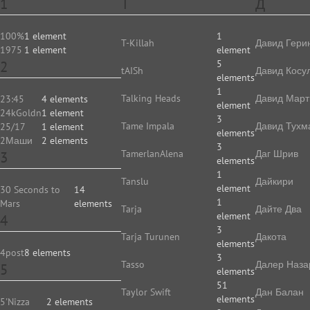
1
T
Д
100%
1 element
1
T-Killah
Давид Гери
1975
1 element
element
2
5
tAISh
Давид Косу
elements
1
Talking Heads
Давид Март
23:45
4 elements
element
24kGoldn
1 element
3
Tame Impala
Давид Тухм
25/17
1 element
elements
2Маши
2 elements
3
TamerlanAlena
Даг Шрив
3
elements
1
Tanslu
Дайкири
element
30 Seconds to
14
1
Mars
elements
Tarja
Дайте Два
element
4
3
Tarja Turunen
Дакота
elements
4post
8 elements
3
Tasso
Далер Наза
5
elements
51
Taylor Swift
Дан Балан
elements
5'Nizza
2 elements