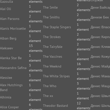
elements
Ооржак
Gazoulia
elements
2
1
The Smile
Дени Байса
Alai Oli
elements
element
2
2
The Smiths
Денизе Бек
Alan Parsons
elements
elements
1
1
The Staple Singers
Денис Влас
Alanis Morissette
element
element
2
1
The Strokes
Денис Кирп
Alban Berg
elements
element
2
15
The Tairyfale
Денис Кляв
Alekseev
elements
elements
1
1
The Vaccines
Денис Кожу
Alenka Star Be
element
element
16
3
The Weeknd
Денис Май
Alessandro Safína
elements
elements
1
1
The White Stripes
Денис Мака
Alessiee
element
element
3
Alex Hutchings
1
The Who
Денис Мацу
elements
Band
element
1
1
The xx
Денис Швы
Alhimia
element
element
12
6
Theodor Bastard
Денис Шиль
Alice Cooper
elements
elements