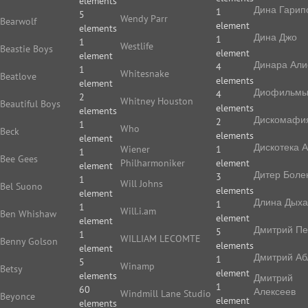
elements
Дина Гарип
1
5
Wendy Parr
Bearwolf
element
elements
Дина Джо
1
1
Westlife
Beastie Boys
element
element
Динара Али
4
1
Whitesnake
Beatlove
elements
element
Диофильм
4
2
Whitney Houston
Beautiful Boys
elements
elements
Дискомафи
2
1
Who
Beck
elements
element
Дискотека 
Wiener
1
1
Bee Gees
Philharmoniker
element
element
Дитер Боле
3
1
Will Johns
Bel Suono
elements
element
Длина Дых
1
1
Will.i.am
Ben Whishaw
element
element
Дмитрий П
5
1
WILLIAM LECOMTE
Benny Golson
elements
element
Дмитрий Аб
1
5
Winamp
Betsy
element
elements
Дмитрий
1
60
Алексеев
Windmill Lane Studio
Beyonce
element
elements