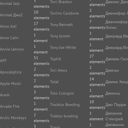
5
Toni Braxton
Дженис Дж
Animal Jazz
elements
elements
2
10
Tonino Caratone
Дженифер 
Animal ДжаZ
elements
elements
7
Дженнифер
17
Tony Bennett
Anna Asti
elements
Лопес
elements
1
1
Tony Iommi
Джерард В
Anna Calvi
element
element
1
1
Tony Joe White
Джерард Вэ
Annie Lennox
element
element
27
51
Tophit
Дживан Гас
APF
elements
elements
2
2
Tori Amos
Джиган
Apocaliptica
elements
elements
14
2
Total
Джими Хенд
Apple Music
elements
elements
1
3
Toto Cutugno
Джинсы
Arash
element
elements
10
1
Tracktor Bowling
Джо Перри
Arcade Fire
elements
element
1
Джоанна
2
Traktor bowling
Arctic Monkeys
element
Стингрей
elements
1
Джованни
3
Travis