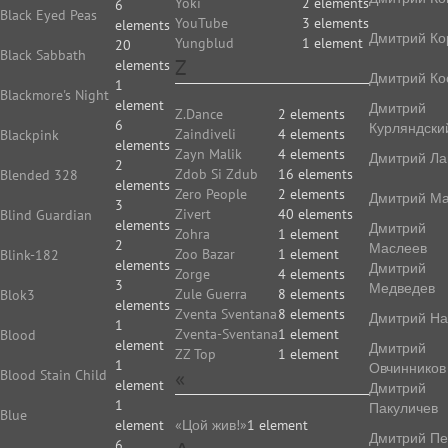
Yoki
2 elements
6
Black Eyed Peas
YouTube
3 elements
elements
Дмитрий Ко
Yungblud
1 element
20
Black Sabbath
Z
elements
Дмитрий Ко
1
Blackmore's Night
element
Дмитрий
Z.Dance
2 elements
6
Курляндски
Zaindiveli
4 elements
Blackpink
elements
Zayn Malik
4 elements
Дмитрий Ла
2
Zdob Si Zdub
16 elements
Blended 328
elements
Zero People
2 elements
Дмитрий Ма
3
Zivert
40 elements
Blind Guardian
elements
Дмитрий
Zohra
1 element
2
Маслеев
Zoo Bazar
1 element
Blink-182
elements
Дмитрий
Zorge
4 elements
3
Медведев
Zule Guerra
8 elements
Blok3
elements
Zventa Sventana
8 elements
Дмитрий На
1
Zventa-Sventana
1 element
Blood
element
Дмитрий
ZZ Top
1 element
1
Овчинников
«
Blood Stain Child
element
Дмитрий
1
Пакуличев
Blue
element
«Цой жив!»
1 element
Дмитрий Пе
6