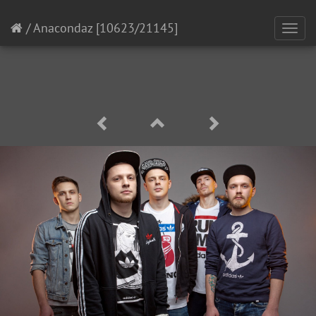
/
Anacondaz
[10623/21145]
Toggl
navig