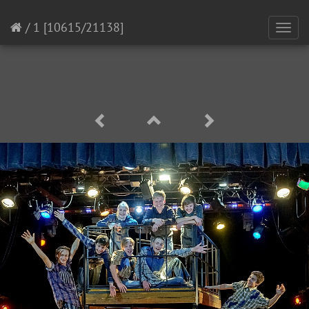
/
1
[10615/21138]
Toggl
navig