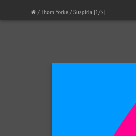
/
Thom Yorke
/
Suspiria
[1/5]