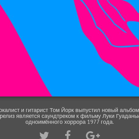
окалист и гитарист Том Йорк выпустил новый альбом «S
й релиз является саундтреком к фильму Луки Гуадань
одноимённого хоррора 1977 года.