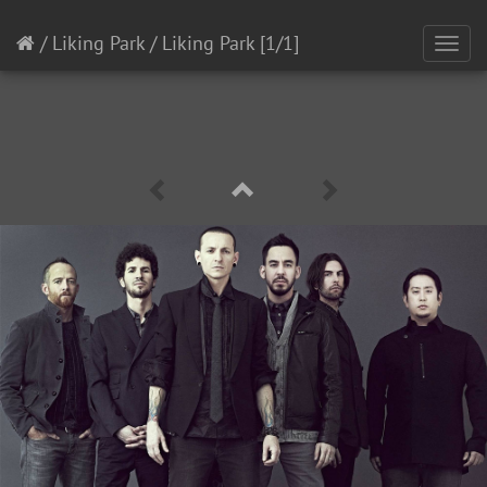
/
Liking Park
/
Liking Park
[1/1]
Toggl
navig