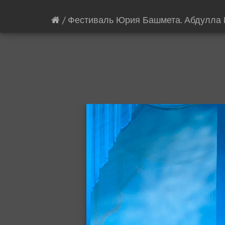
/
Фестиваль Юрия Башмета. Абдулла