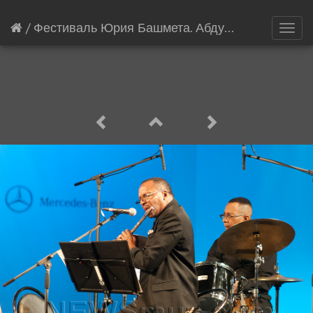
/
Фестиваль Юрия Башмета. Абдулла Ибрагим
[
Toggl
navig