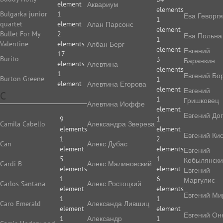
element
Аквариум
elements
Bulgarka junior
1
Ева Геворг
1
quartet
element
Алан Парсонс
element
Bullet For My
2
Ева Польна
1
Valentine
elements
Албан Берг
element
Евгений
17
Burito
3
Баранкин
elements
Алевтина
elements
1
Евгений Бо
Burton Greene
1
element
Алевтина Егорова
element
Евгений
C
1
Гришковец
Алевтина Иоффе
element
Евгений До
9
1
Camila Cabello
Алек­сан­дра Зве­ре­ва
elements
element
Евгений Ки
1
2
Can
Алекс Дубас
element
elements
Евгений
5
1
Кобылянск
Cardi B
Алекс Малиновский
elements
element
Евгений
1
6
Маргулис
Carlos Santana
Алекс Ростоцкий
element
elements
Евгений Ми
1
1
Caro Emerald
Александа Лившиц
element
element
Евгений Он
1
Александр
1