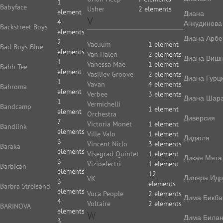
1
Babyface
Usher
2 elements
element
Диана
V
4
Анкудинова
Backstreet Boys
elements
Диана Арбе
2
Vacuum
1 element
Bad Boys Blue
elements
Van Halen
2 elements
Диана Виш
1
Vanessa Mae
1 element
Bahh Tee
element
Vasiliev Groove
2 elements
Диана Гурц
1
Vavan
4 elements
Bahroma
element
Verbee
3 elements
Диана Шар
1
Vermichelli
Bandcamp
1 element
element
Orchestra
Диверсия
7
Victoria Monét
1 element
Bandlink
elements
Ville Valo
1 element
Дидюля
3
Vincent Niclo
3 elements
Baraka
elements
Visegrad Quintet
1 element
Дикая Мята
3
Vizioelectri
1 element
Barbican
elements
12
Диляра Идр
VK
3
elements
Barbra Streisand
elements
Voca People
2 elements
Дима Бикба
4
Voltaire
2 elements
BARINOVA
elements
W
Дима Била
3