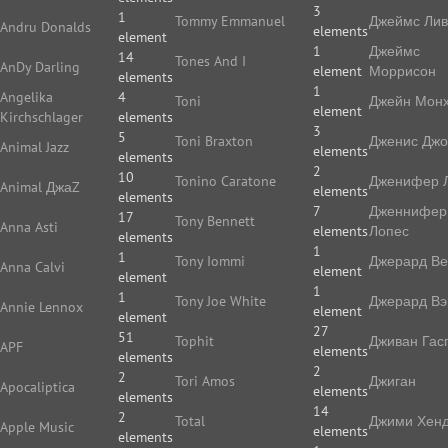
3
1
Tommy Emmanuel
Джеймс Ли
Andru Donalds
elements
element
1
Джеймс
14
Tones And I
AnDy Darling
element
Моррисон
elements
1
Angelika
4
Toni
Джейн Мон
element
Kirchschlager
elements
3
5
Toni Braxton
Дженис Дж
Animal Jazz
elements
elements
2
10
Tonino Caratone
Дженифер 
Animal ДжаZ
elements
elements
7
Дженнифер
17
Tony Bennett
Anna Asti
elements
Лопес
elements
1
1
Tony Iommi
Джерард В
Anna Calvi
element
element
1
1
Tony Joe White
Джерард Вэ
Annie Lennox
element
element
27
51
Tophit
Дживан Гас
APF
elements
elements
2
2
Tori Amos
Джиган
Apocaliptica
elements
elements
14
2
Total
Джими Хенд
Apple Music
elements
elements