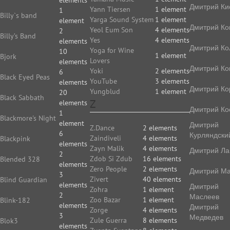
elements
Дмитрий Ки
Yann Tiersen
1 element
1
Billy`s band
Yarga Sound System
1 element
element
Дмитрий Ко
Yeol Eum Son
4 elements
2
Billy’s Band
Yes
4 elements
elements
Дмитрий Ко
Yoga for Wine
10
1 element
Bjork
Lovers
elements
Дмитрий Ко
Yoki
2 elements
6
Black Eyed Peas
YouTube
3 elements
elements
Дмитрий Ко
Yungblud
1 element
20
Black Sabbath
Z
elements
Дмитрий Ко
1
Blackmore's Night
element
Дмитрий
Z.Dance
2 elements
6
Курляндски
Zaindiveli
4 elements
Blackpink
elements
Zayn Malik
4 elements
Дмитрий Ла
2
Zdob Si Zdub
16 elements
Blended 328
elements
Zero People
2 elements
Дмитрий Ма
3
Zivert
40 elements
Blind Guardian
elements
Дмитрий
Zohra
1 element
2
Маслеев
Zoo Bazar
1 element
Blink-182
elements
Дмитрий
Zorge
4 elements
3
Медведев
Zule Guerra
8 elements
Blok3
elements