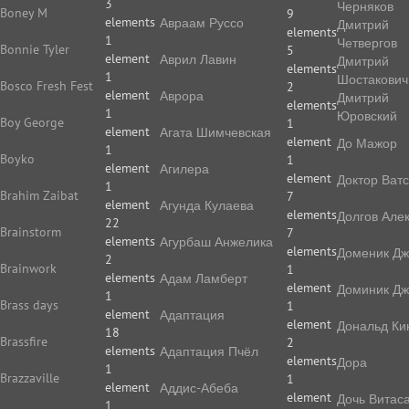
3
Черняков
Boney M
9
elements
Авраам Руссо
Дмитрий
elements
1
Четвергов
Bonnie Tyler
5
element
Аврил Лавин
Дмитрий
elements
1
Шостакович
Bosco Fresh Fest
2
element
Аврора
Дмитрий
elements
1
Юровский
Boy George
1
element
Агата Шимчевская
element
До Мажор
1
Boyko
1
element
Агилера
element
Доктор Ват
1
Brahim Zaibat
7
element
Агунда Кулаева
elements
Долгов Але
22
Brainstorm
7
elements
Агурбаш Анжелика
elements
Доменик Дж
2
Brainwork
1
elements
Адам Ламберт
element
Доминик Дж
1
Brass days
1
element
Адаптация
element
Дональд Ки
18
Brassfire
2
elements
Адаптация Пчёл
elements
Дора
1
Brazzaville
1
element
Аддис-Абеба
element
Дочь Витас
1