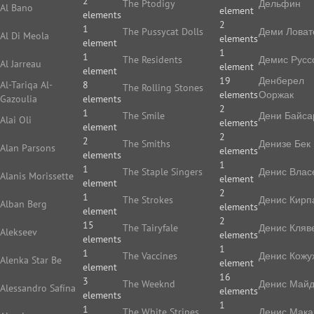
2
The Ptodigy
Дельфин
Al Bano
element
elements
2
1
The Pussycat Dolls
Деми Ловат
Al Di Meola
elements
element
1
1
The Residents
Демис Русс
Al Jarreau
element
element
19
Денберел
Al-Tariqa Al-
8
The Rolling Stones
elements
Ооржак
Gazoulia
elements
2
1
The Smile
Дени Байса
Alai Oli
elements
element
2
2
The Smiths
Денизе Бек
Alan Parsons
elements
elements
1
1
The Staple Singers
Денис Влас
Alanis Morissette
element
element
2
1
The Strokes
Денис Кирп
Alban Berg
elements
element
2
15
The Tairyfale
Денис Кляв
Alekseev
elements
elements
1
1
The Vaccines
Денис Кожу
Alenka Star Be
element
element
16
3
The Weeknd
Денис Май
Alessandro Safína
elements
elements
1
1
The White Stripes
Денис Мака