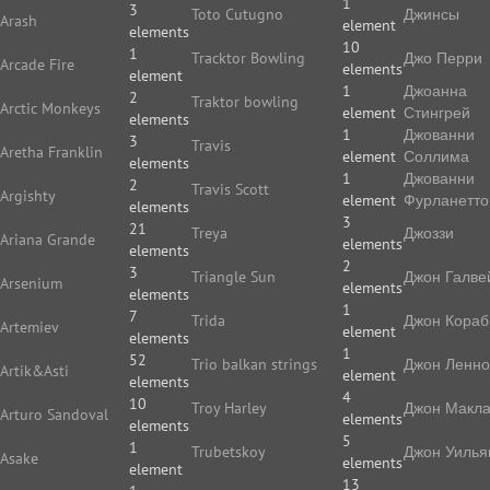
1
3
Toto Cutugno
Джинсы
Arash
element
elements
10
1
Tracktor Bowling
Джо Перри
Arcade Fire
elements
element
1
Джоанна
2
Traktor bowling
Arctic Monkeys
element
Стингрей
elements
1
Джованни
3
Travis
Aretha Franklin
element
Соллима
elements
1
Джованни
2
Travis Scott
Argishty
element
Фурланетто
elements
3
21
Treya
Джоззи
Ariana Grande
elements
elements
2
3
Triangle Sun
Джон Галве
Arsenium
elements
elements
1
7
Trida
Джон Кораб
Artemiev
element
elements
1
52
Trio balkan strings
Джон Ленн
Artik&Asti
element
elements
4
10
Troy Harley
Джон Макл
Arturo Sandoval
elements
elements
5
1
Trubetskoy
Джон Уилья
Asake
elements
element
13