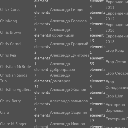
element
element
Евровиден
3
4
2011
Chick Corea
Александр Гиндин
elements
elements
Евровиден
5
8
2012
ChinKong
Александр Горелов
elements
elements
Евровиден
2
Александр
1
2016
Chris Brown
elements
Городницкий
element
Евровиден
2
15
2018
Chris Cornell
Александр Градский
elements
elements
Егор Крид
2
1
Chris Rea
Александр Дмитриев
elements
element
Егор Летов
1
Александр
35
Christian McBride
element
Добронравов
elements
Егор Сесар
Christian Sands
7
Александр
3
Trio
elements
Домогаров
elements
Егор
31
3
Солодовник
Christina Aguilera
Александр Жданов
elements
elements
Егор Шип
2
4
Chuck Berry
александр завьялов
elements
elements
Екатерина
4
8
Варнавва
Ciara
Александр Зацепин
elements
elements
Екатерина 
1
12
Claire M Singer
Александр Иванов
element
elements
Екатерина