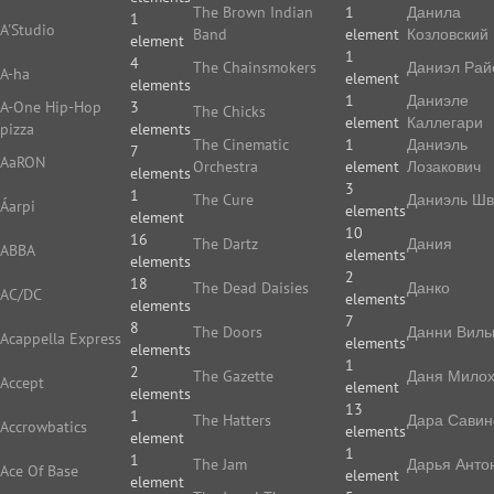
The Brown Indian
1
Данила
1
A'Studio
Band
element
Козловский
element
1
4
The Chainsmokers
Даниэл Рай
A-ha
element
elements
1
Даниэле
A-One Hip-Hop
3
The Chicks
element
Каллегари
pizza
elements
The Cinematic
1
Даниэль
7
AaRON
Orchestra
element
Лозакович
elements
3
1
The Cure
Даниэль Ш
Áarpi
elements
element
10
16
The Dartz
Дания
ABBA
elements
elements
2
18
The Dead Daisies
Данко
AC/DC
elements
elements
7
8
The Doors
Данни Виль
Acappella Express
elements
elements
1
2
The Gazette
Даня Мило
Accept
element
elements
13
1
The Hatters
Дара Савин
Accrowbatics
elements
element
1
1
The Jam
Дарья Анто
Ace Of Base
element
element