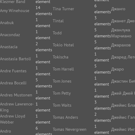
Klezmer Band
element
6
14
Tina Turner
Джанго
Amy Winehouse
elements
elements
3
1
Tintal
Джанет Дже
Anabuk
elements
element
5
Джанлука
1
Todd
Anacondaz
elements
Марчиано
element
5
2
Tokio Hotel
Джарахов
Anastacia
elements
elements
1
1
Tokischa
Джаред Лет
Anastasia Bartoli
element
element
5
1
Tom Harrell
Джаро
Andre Fuentes
elements
element
1
5
Tom Jones
Джастин Би
Andrea Bocelli
element
elements
1
1
Tom Petty
Джей Джей 
Andres Mustonen
element
element
3
Andrew Lawrence-
1
Tom Waits
Джеймс Бла
elements
King
element
2
Andrew Lloyd
1
Tomas Anders
Джеймс Гэл
elements
Webber
element
1
6
Tomas Nevergreen
Джеймс Ин
Andro
element
elements