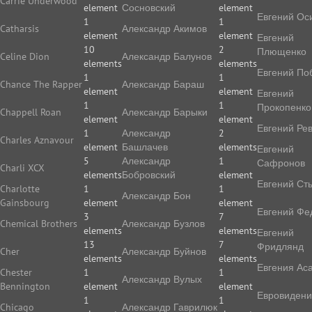
Carrie Underwood
element
Сосновский
element
Евгений Ос
1
1
Catharsis
Александр Акимов
element
element
Евгений
10
2
Плющенко
Celine Dion
Александр Балунов
elements
elements
Евгений По
1
1
Chance The Rapper
Александр Бараш
element
element
Евгений
1
1
Прокопенко
Chappell Roan
Александр Барыки
element
element
Евгений Ре
1
Александр
2
Charles Aznavour
element
Башлачев
elements
Евгений
5
Александр
1
Сафронов
Charli XCX
elements
Бобровский
element
Евгений Ст
Charlotte
1
1
Александр Бон
Gainsbourg
element
element
Евгений Фе
3
7
Chemical Brothers
Александр Бузлов
elements
elements
Евгений
13
7
Фридлянд
Cher
Александр Буйнов
elements
elements
Евгения Ас
Chester
1
1
Александр Вулых
Bennington
element
element
Евровиден
1
1
Chicago
Александр Гаврилюк