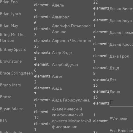
Brian Eno
22
element
Адель
elements
Дэвид Бисм
7
Brian Lynch
1
elements
Адмирал
element
Дэвид Боуи
6
Brian May
Адольфо Гутьеррес
1
elements
Аренас
element
Дэвид Гилм
Bring Me The
2
3
Horizon
elements
Адриано Челентано
elements
Дэвид Крос
25
Britney Spears
1
elements
Азер Заде
element
Дэйв Грол
1
Brownstone
1
element
Азербайджан
element
Дэцл
6
Bruce Springsteen
8
elements
Аигел
elements
Дэя
2
Bruno Mars
15
elements
Аида
elements
Дюна
7
Brutto
15
elements
Аида Гарифуллина
Е
elements
1
Bryan Adams
Академический
element
симфонический
1
12
ЕVгеника
BTS
оркестр Московской
element
elements
филармонии
1
Ева Власов
Buddy Holly
84