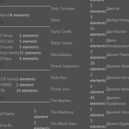
4
3
Tarja Turunen
Дакота
elements
4post
8 elements
3
Tasso
Далер Наза
5
elements
51
Taylor Swift
Дан Балан
elements
5'Nizza
2 elements
2
Дана
50 Cent
1 element
Teddy Swims
elements
Интернэшн
5ivesta
3 elements
3
5sta family
31 elements
Tequilajazzz
Даная Приг
elements
5Утра
4 elements
26
7
Teresa Salgueiro
Даниил Аки
elements
2
Tesla Boy
Даниил Ког
7/8 band
2 elements
elements
7000$
1 element
1
Thank you
Даниил Кр
7Б
10 elements
element
A
45
Даниил
The Beatles
elements
Трифонов
1
1
The Beatlove
Даниил Чес
A Filetta
element
element
3
2
The Black Keys
Данил Бура
A la Ru
elements
elements