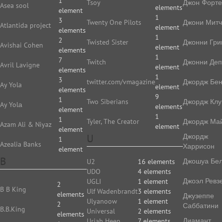
1
Tsoy
Джон Форте
Asea sool
elements
element
1
3
Twenty One Pilots
Джони Мит
Atlantida project
element
elements
1
2
Twisted Sister
Джонни Гри
Avishai Cohen
element
elements
1
7
Twitch
Джонни Де
Avril Lavigne
element
elements
1
3
twitter.com/vmagazine
Джордж Бе
Ay Yola
element
elements
9
1
Two Siberians
Джордж Клу
Ay Yolа
elements
element
1
1
Tyler, The Creator
Джордж Ма
Azam Ali & Niyaz
element
element
U
Джордж
1
Azealia Banks
Харрисон
element
B
Джошуа Бе
U2
16 elements
UDO
4 elements
Джоэл Ревз
UGLI
1 element
2
B B King
Ulf Wadenbrandt
3 elements
elements
Джузеппе
Ulyanoow
1 element
2
Саббатини
B.B.King
Universal
2 elements
elements
Диамант
Uriah Heep
7 elements