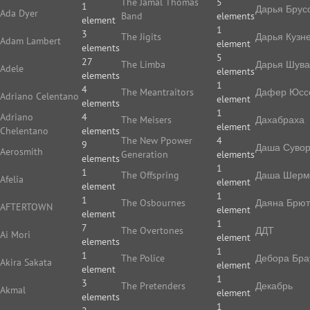
The Jamal Thomas
5
1
Дарья Брус
Ada Dyer
Band
elements
element
1
3
The Jigits
Дарья Кузн
Adam Lambert
element
elements
5
27
The Limba
Дарья Шува
Adele
elements
elements
1
4
The Meantraitors
Дафер Юс
Adriano Celentano
element
elements
1
Adriano
4
The Meisers
Дахабраха
element
Chelentano
elements
The New Ppower
4
9
Даша Суво
Aerosmith
Generation
elements
elements
1
1
The Offspring
Даша Шерм
Afelia
element
element
1
1
The Osbournes
Даяна Брют
AFTERTOWN
element
element
1
7
The Overtones
ДДТ
Ai Mori
element
elements
1
1
The Police
Дебора Бра
Akira Sakata
element
element
1
3
The Pretenders
Декабрь
Akmal
element
elements
1