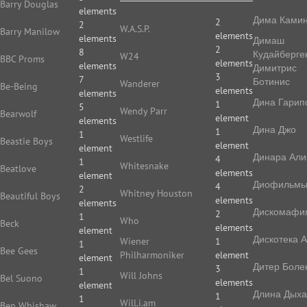
Barry Douglas
elements
Дима Камин
2
2
W.A.S.P.
Barry Manilow
elements
elements
Димаш
2
8
Кудайберге
W24
BBC Proms
elements
elements
Димитрис
3
7
Ботинис
Wanderer
Be-Being
elements
elements
Дина Гарип
1
5
Wendy Parr
Bearwolf
element
elements
Дина Джо
1
1
Westlife
Beastie Boys
element
element
Динара Али
4
1
Whitesnake
Beatlove
elements
element
Диофильм
4
2
Whitney Houston
Beautiful Boys
elements
elements
Дискомафи
2
1
Who
Beck
elements
element
Дискотека 
Wiener
1
1
Bee Gees
Philharmoniker
element
element
Дитер Боле
3
1
Will Johns
Bel Suono
elements
element
Длина Дых
1
1
Will.i.am
Ben Whishaw