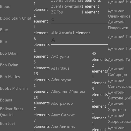
Zventa Sventana
8 elements
Дмитрий На
1
Zventa-Sventana
1 element
Blood
element
Дмитрий
ZZ Top
1 element
1
Овчинников
«
Blood Stain Child
element
Дмитрий
1
Пакуличев
Blue
element
«Цой жив!»
1 element
Дмитрий Пе
6
А
Blur
elements
Дмитрий Пр
1
Bob Dilan
48
element
А-Студио
elements
Дмитрий Ре
5
Bob Dylan
2
elements
Аl Firdaus
Дмитрий
elements
15
Сибирцев
Bob Marley
1
elements
Абвиотура
Дмитрий
element
1
Синьковски
Bobby McFerrin
3
element
Абдулла Ибрагим
Дмитрий
elements
10
Ситковецки
Bojena
1
elements
Абстрактор
Дмитрий
element
Bolivar Brass
7
Харатьян
1
Quartet
elements
Авет Саркис
Дмитрий
element
7
Хворостовс
Bon Jovi
1
elements
Ави Авиталь
Дмитрий
element