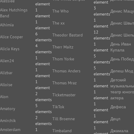
Alessiee
element
element
3
Alex Hutchings
1
The Who
Денис Мацу
elements
Band
element
1
1
The xx
Денис Швы
Alhimia
element
element
12
6
Theodor Bastard
Денис Шиль
Alice Cooper
elements
elements
1
День Иван
4
Therr Maitz
Alicia Keys
element
Купала
elements
5
1
Thom Yorke
День Побе
Alien24
elements
element
5
1
Thomas Anders
Депеш Мод
Alizbar
elements
element
1
Детский
1
Thomas Mraz
Alloise
element
музыкальн
element
1
театр юног
2
Ticketmaster
Alon
element
актера
elements
1
5
TikTok
Дефеса
Amatory
element
elements
1
2
Till Broenne
Децл
Amirchik
element
elements
1
Amsterdam
1
Timbaland
Джамала
element