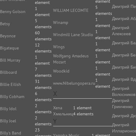
element
element
Дмитрий П
5
1
WILLIAM LECOMTE
Benny Golson
elements
element
Дмитрий Аб
1
5
Winamp
Betsy
element
elements
Дмитрий
1
60
Алексеев
Windmill Lane Studio
Beyonce
element
elements
Дмитрий Ба
1
12
Wings
Bigateque
element
elements
Дмитрий Бе
Wolfgang Amadeus
1
1
Bill Murray
Mozart
element
element
Дмитрий Би
1
7
Woodkid
Billboard
element
elements
Дмитрий Вд
1
31
www.Nibelungopera.ru
Billie Eilish
element
elements
Дмитрий
X
6
Волосников
Billy Cobham
elements
Дмитрий
2
Гринченко
Xena
1 element
Billy Idol
elements
Xмельниц
4 elements
Дмитрий Д
2
Y
Billy Joel
elements
Дмитрий
23
Илларионо
Billy's Band
Yamaha Music
1 element