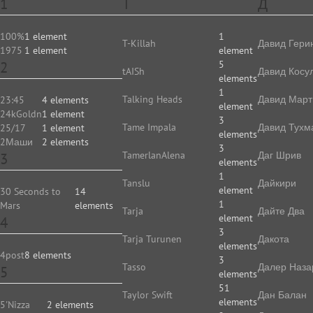
1
T
Д
100%
1 element
1
T-Killah
Давид Гери
1975
1 element
element
2
5
tAISh
Давид Косу
elements
1
Talking Heads
Давид Март
23:45
4 elements
element
24kGoldn
1 element
3
Tame Impala
Давид Тухм
25/17
1 element
elements
2Маши
2 elements
3
TamerlanAlena
Даг Шрив
3
elements
1
Tanslu
Дайкири
element
30 Seconds to
14
1
Mars
elements
Tarja
Дайте Два
element
4
3
Tarja Turunen
Дакота
elements
4post
8 elements
3
Tasso
Далер Наза
5
elements
51
Taylor Swift
Дан Балан
elements
5'Nizza
2 elements