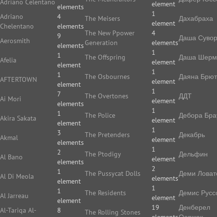
Adriano Celentano
element
elements
1
Adriano
4
The Meisers
Дахабраха
element
Chelentano
elements
The New Ppower
4
9
Даша Суво
Aerosmith
Generation
elements
elements
1
1
The Offspring
Даша Шерм
Afelia
element
element
1
1
The Osbournes
Даяна Брют
AFTERTOWN
element
element
1
7
The Overtones
ДДТ
Ai Mori
element
elements
1
1
The Police
Дебора Бра
Akira Sakata
element
element
1
3
The Pretenders
Декабрь
Akmal
element
elements
1
2
The Ptodigy
Дельфин
Al Bano
element
elements
2
1
The Pussycat Dolls
Деми Ловат
Al Di Meola
elements
element
1
1
The Residents
Демис Русс
Al Jarreau
element
element
19
Денберел
Al-Tariqa Al-
8
The Rolling Stones