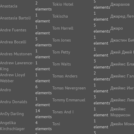
5
2
Tokio Hotel
Джарахов
Anastacia
elements
elements
1
1
Tokischa
Джаред Лет
Anastasia Bartoli
element
element
5
1
Tom Harrell
Джаро
Andre Fuentes
elements
element
1
5
Tom Jones
Джастин Би
Andrea Bocelli
element
elements
1
1
Tom Petty
Джей Джей 
Andres Mustonen
element
element
3
Andrew Lawrence-
1
Tom Waits
Джеймс Бла
elements
King
element
2
Andrew Lloyd
1
Tomas Anders
Джеймс Гэл
elements
Webber
element
1
6
Tomas Nevergreen
Джеймс Ин
Andro
element
elements
3
1
Tommy Emmanuel
Джеймс Ли
Andru Donalds
elements
element
1
Джеймс
14
Tones And I
AnDy Darling
element
Моррисон
elements
1
Angelika
4
Toni
Джейн Мон
element
Kirchschlager
elements
3