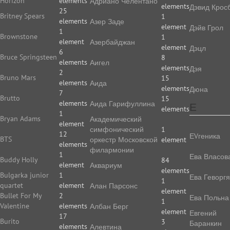
Horizon
elements
Адриано Челентано
elements
Дэвид Крос
25
Britney Spears
1
elements
Азер Заде
element
Дэйв Грол
1
Brownstone
1
element
Азербайджан
element
Дэцл
6
Bruce Springsteen
8
elements
Аигел
elements
Дэя
2
Bruno Mars
15
elements
Аида
elements
Дюна
7
Brutto
15
elements
Аида Гарифуллина
Е
elements
1
Bryan Adams
Академический
element
симфонический
1
12
ЕVгеника
BTS
оркестр Московской
element
elements
филармонии
1
Ева Власов
Buddy Holly
84
element
Аквариум
elements
Bulgarka junior
1
Ева Геворг
1
quartet
element
Алан Парсонс
element
Bullet For My
2
Ева Польна
1
Valentine
elements
Албан Берг
element
Евгений
17
Burito
3
Баранкин
elements
Алевтина