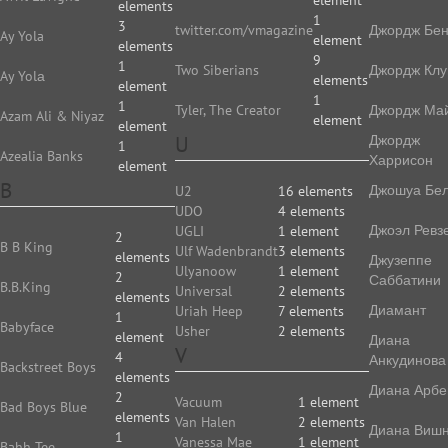
element
elements
1
3
twitter.com/vmagazine
Джордж Бе
Ay Yola
element
elements
9
1
Two Siberians
Джордж Клу
Ay Yolа
elements
element
1
1
Tyler, The Creator
Джордж Ма
Azam Ali & Niyaz
element
element
U
Джордж
1
Azealia Banks
Харрисон
element
B
Джошуа Бе
U2
16 elements
UDO
4 elements
Джоэл Ревз
UGLI
1 element
2
B B King
Ulf Wadenbrandt
3 elements
elements
Джузеппе
Ulyanoow
1 element
2
Саббатини
B.B.King
Universal
2 elements
elements
Диамант
Uriah Heep
7 elements
1
Babyface
Usher
2 elements
element
Диана
V
4
Анкудинова
Backstreet Boys
elements
Диана Арбе
2
Vacuum
1 element
Bad Boys Blue
elements
Van Halen
2 elements
Диана Виш
1
Vanessa Mae
1 element
Bahh Tee