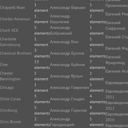
1
1
Прокопенко
Chappell Roan
Александр Барыки
element
element
Евгений Ре
1
Александр
2
Charles Aznavour
element
Башлачев
elements
Евгений
5
Александр
1
Сафронов
Charli XCX
elements
Бобровский
element
Евгений Ст
Charlotte
1
1
Александр Бон
Gainsbourg
element
element
Евгений Фе
3
7
Chemical Brothers
Александр Бузлов
elements
elements
Евгений
13
7
Фридлянд
Cher
Александр Буйнов
elements
elements
Евгения Ас
Chester
1
1
Александр Вулых
Bennington
element
element
Евровиден
1
1
Chicago
Александр Гаврилюк
element
element
Евровиден
3
4
2011
Chick Corea
Александр Гиндин
elements
elements
Евровиден
5
8
2012
ChinKong
Александр Горелов
elements
elements
Евровиден
2
Александр
1
2016
Chris Brown
elements
Городницкий
element
Евровиден