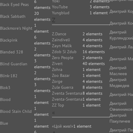
Yoki
2 elements
6
Black Eyed Peas
YouTube
3 elements
elements
Дмитрий Ко
Yungblud
1 element
20
Black Sabbath
Z
elements
Дмитрий Ко
1
Blackmore's Night
element
Дмитрий
Z.Dance
2 elements
6
Курляндски
Zaindiveli
4 elements
Blackpink
elements
Zayn Malik
4 elements
Дмитрий Ла
2
Zdob Si Zdub
16 elements
Blended 328
elements
Zero People
2 elements
Дмитрий Ма
3
Zivert
40 elements
Blind Guardian
elements
Дмитрий
Zohra
1 element
2
Маслеев
Zoo Bazar
1 element
Blink-182
elements
Дмитрий
Zorge
4 elements
3
Медведев
Zule Guerra
8 elements
Blok3
elements
Zventa Sventana
8 elements
Дмитрий На
1
Zventa-Sventana
1 element
Blood
element
Дмитрий
ZZ Top
1 element
1
Овчинников
«
Blood Stain Child
element
Дмитрий
1
Пакуличев
Blue
element
«Цой жив!»
1 element
Дмитрий Пе
6