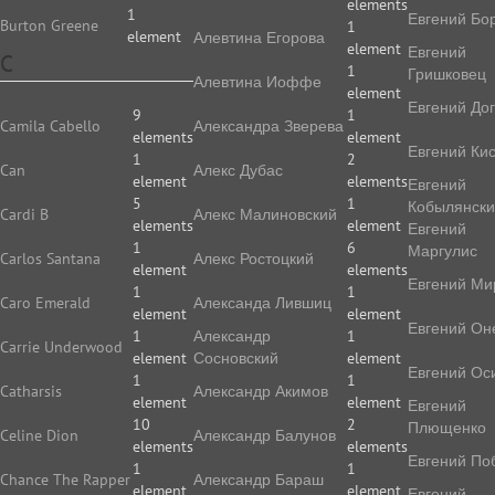
elements
1
Евгений Бо
Burton Greene
1
element
Алевтина Егорова
element
Евгений
C
1
Гришковец
Алевтина Иоффе
element
Евгений До
9
1
Camila Cabello
Алек­сан­дра Зве­ре­ва
elements
element
Евгений Ки
1
2
Can
Алекс Дубас
element
elements
Евгений
5
1
Кобылянск
Cardi B
Алекс Малиновский
elements
element
Евгений
1
6
Маргулис
Carlos Santana
Алекс Ростоцкий
element
elements
Евгений Ми
1
1
Caro Emerald
Александа Лившиц
element
element
Евгений Он
1
Александр
1
Carrie Underwood
element
Сосновский
element
Евгений Ос
1
1
Catharsis
Александр Акимов
element
element
Евгений
10
2
Плющенко
Celine Dion
Александр Балунов
elements
elements
Евгений По
1
1
Chance The Rapper
Александр Бараш
element
element
Евгений