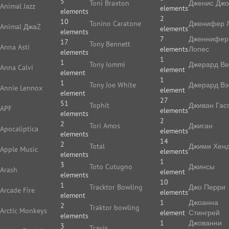
5
Toni Braxton
Дженис Дж
Animal Jazz
elements
elements
2
10
Tonino Caratone
Дженифер 
Animal ДжаZ
elements
elements
7
Дженнифер
17
Tony Bennett
Anna Asti
elements
Лопес
elements
1
1
Tony Iommi
Джерард В
Anna Calvi
element
element
1
1
Tony Joe White
Джерард Вэ
Annie Lennox
element
element
27
51
Tophit
Дживан Гас
APF
elements
elements
2
2
Tori Amos
Джиган
Apocaliptica
elements
elements
14
2
Total
Джими Хенд
Apple Music
elements
elements
1
3
Toto Cutugno
Джинсы
Arash
element
elements
10
1
Tracktor Bowling
Джо Перри
Arcade Fire
elements
element
1
Джоанна
2
Traktor bowling
Arctic Monkeys
element
Стингрей
elements
1
Джованни
3
Travis