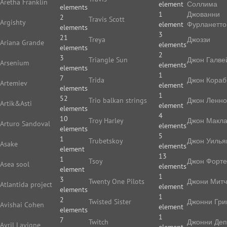
Aretha Franklin
element
Соллима
elements
1
Джованни
2
Travis Scott
Argishty
element
Фурланетто
elements
3
21
Treya
Джоззи
Ariana Grande
elements
elements
2
3
Triangle Sun
Джон Галве
Arsenium
elements
elements
1
7
Trida
Джон Кораб
Artemiev
element
elements
1
52
Trio balkan strings
Джон Ленн
Artik&Asti
element
elements
4
10
Troy Harley
Джон Макл
Arturo Sandoval
elements
elements
5
1
Trubetskoy
Джон Уилья
Asake
elements
element
13
1
Tsoy
Джон Форте
Asea sool
elements
element
1
3
Twenty One Pilots
Джони Мит
Atlantida project
element
elements
1
2
Twisted Sister
Джонни Гри
Avishai Cohen
element
elements
1
7
Twitch
Джонни Де
Avril Lavigne