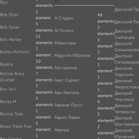
А
Blur
elements
Дмитрий Пр
1
Bob Dilan
48
element
А-Студио
elements
Дмитрий Ре
5
Bob Dylan
2
elements
Аl Firdaus
Дмитрий
elements
15
Сибирцев
Bob Marley
1
elements
Абвиотура
Дмитрий
element
1
Синьковски
Bobby McFerrin
3
element
Абдулла Ибрагим
Дмитрий
elements
10
Ситковецки
Bojena
1
elements
Абстрактор
Дмитрий
element
Bolivar Brass
7
Харатьян
1
Quartet
elements
Авет Саркис
Дмитрий
element
7
Хворостовс
Bon Jovi
1
elements
Ави Авиталь
Дмитрий
element
3
Черняков
Boney M
9
elements
Авраам Руссо
Дмитрий
elements
1
Четвергов
Bonnie Tyler
5
element
Аврил Лавин
Дмитрий
elements
1
Шостакович
Bosco Fresh Fest
2
element
Аврора
Дмитрий
elements
1
Юровский
Boy George