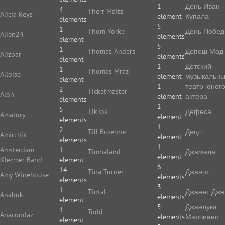
1
День Иван
4
Therr Maitz
Alicia Keys
element
Купала
elements
5
1
Thom Yorke
День Побе
Alien24
elements
element
5
1
Thomas Anders
Депеш Мод
Alizbar
elements
element
1
Детский
1
Thomas Mraz
Alloise
element
музыкальн
element
1
театр юног
2
Ticketmaster
Alon
element
актера
elements
1
5
TikTok
Дефеса
Amatory
element
elements
1
2
Till Broenne
Децл
Amirchik
element
elements
1
Amsterdam
1
Timbaland
Джамала
element
Klezmer Band
element
6
14
Tina Turner
Джанго
Amy Winehouse
elements
elements
3
1
Tintal
Джанет Дже
Anabuk
elements
element
5
Джанлука
1
Todd
Anacondaz
elements
Марчиано
element