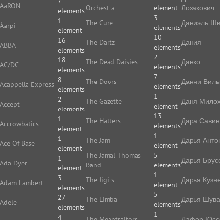
7
AaRON
Orchestra
element
Лозакович
elements
3
1
The Cure
Даниэль Ш
Áarpi
elements
element
10
16
The Dartz
Дания
ABBA
elements
elements
2
18
The Dead Daisies
Данко
AC/DC
elements
elements
7
8
The Doors
Данни Виль
Acappella Express
elements
elements
1
2
The Gazette
Даня Мило
Accept
element
elements
13
1
The Hatters
Дара Савин
Accrowbatics
elements
element
1
1
The Jam
Дарья Анто
Ace Of Base
element
element
The Jamal Thomas
5
1
Дарья Брус
Ada Dyer
Band
elements
element
1
3
The Jigits
Дарья Кузн
Adam Lambert
element
elements
5
27
The Limba
Дарья Шува
Adele
elements
elements
1
4
The Meantraitors
Дафер Юс