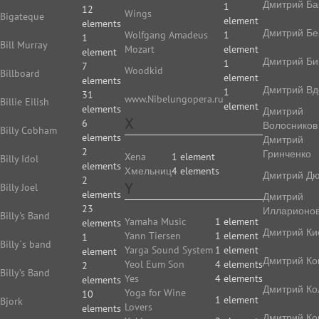
Дмитрий Ба
1
12
Wings
Bigateque
element
elements
Дмитрий Бе
Wolfgang Amadeus
1
1
Bill Murray
Mozart
element
element
Дмитрий Би
1
7
Woodkid
Billboard
element
elements
Дмитрий Вд
1
31
www.Nibelungopera.ru
Billie Eilish
element
elements
Дмитрий
X
6
Волосников
Billy Cobham
elements
Дмитрий
2
Гринченко
Xena
1 element
Billy Idol
elements
Xмельниц
4 elements
Дмитрий Д
2
Y
Billy Joel
elements
Дмитрий
23
Илларионо
Billy's Band
Yamaha Music
1 element
elements
Дмитрий Ки
Yann Tiersen
1 element
1
Billy`s band
Yarga Sound System
1 element
element
Дмитрий Ко
Yeol Eum Son
4 elements
2
Billy’s Band
Yes
4 elements
elements
Дмитрий Ко
Yoga for Wine
10
1 element
Bjork
Lovers
elements
Дмитрий Ко