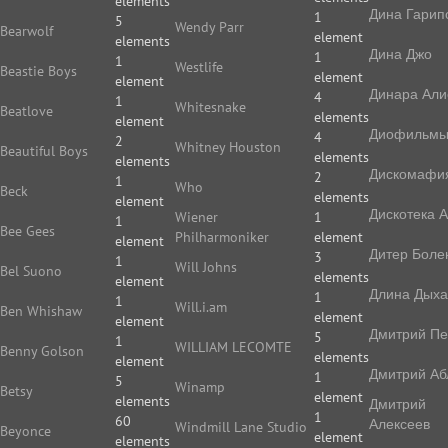
elements
Дина Гарип
1
5
Wendy Parr
Bearwolf
element
elements
Дина Джо
1
1
Westlife
Beastie Boys
element
element
Динара Али
4
1
Whitesnake
Beatlove
elements
element
Диофильм
4
2
Whitney Houston
Beautiful Boys
elements
elements
Дискомафи
2
1
Who
Beck
elements
element
Дискотека 
Wiener
1
1
Bee Gees
Philharmoniker
element
element
Дитер Боле
3
1
Will Johns
Bel Suono
elements
element
Длина Дых
1
1
Will.i.am
Ben Whishaw
element
element
Дмитрий П
5
1
WILLIAM LECOMTE
Benny Golson
elements
element
Дмитрий Аб
1
5
Winamp
Betsy
element
elements
Дмитрий
1
60
Алексеев
Windmill Lane Studio
Beyonce
element
elements