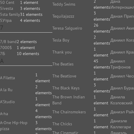
2
Дана
50 Cent
1 element
Teddy Swims
elements
Интернэшн
5ivesta
3 elements
3
5sta family
31 elements
Tequilajazzz
Даная Приг
elements
5Утра
4 elements
26
7
Teresa Salgueiro
Даниил Аки
elements
2
Tesla Boy
Даниил Ког
7/8 band
2 elements
elements
7000$
1 element
1
Thank you
Даниил Кр
7Б
10 elements
element
A
45
Даниил
The Beatles
elements
Трифонов
1
1
The Beatlove
Даниил Чес
A Filetta
element
element
3
2
The Black Keys
Данил Бура
A la Ru
elements
elements
The Brown Indian
1
Данила
1
A'Studio
Band
element
Козловский
element
1
4
The Chainsmokers
Даниэл Рай
A-ha
element
elements
1
Даниэле
A-One Hip-Hop
3
The Chicks
element
Каллегари
pizza
elements
The Cinematic
1
Даниэль