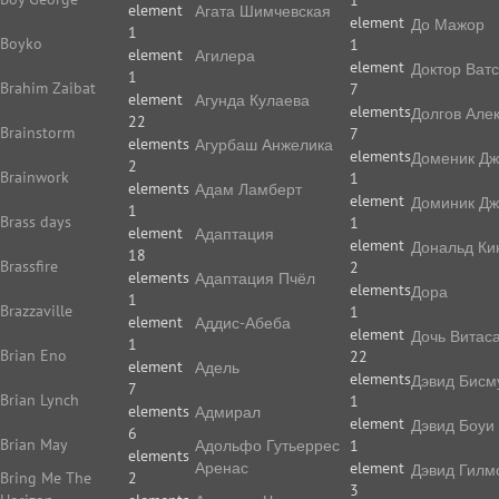
1
element
Агата Шимчевская
element
До Мажор
1
Boyko
1
element
Агилера
element
Доктор Ват
1
Brahim Zaibat
7
element
Агунда Кулаева
elements
Долгов Але
22
Brainstorm
7
elements
Агурбаш Анжелика
elements
Доменик Дж
2
Brainwork
1
elements
Адам Ламберт
element
Доминик Дж
1
Brass days
1
element
Адаптация
element
Дональд Ки
18
Brassfire
2
elements
Адаптация Пчёл
elements
Дора
1
Brazzaville
1
element
Аддис-Абеба
element
Дочь Витас
1
Brian Eno
22
element
Адель
elements
Дэвид Бисм
7
Brian Lynch
1
elements
Адмирал
element
Дэвид Боуи
6
Brian May
Адольфо Гутьеррес
1
elements
Аренас
element
Дэвид Гилм
Bring Me The
2
3