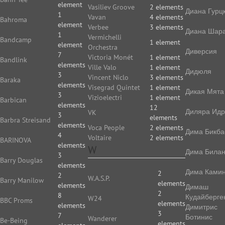
element
Vasiliev Groove
2 elements
Диана Гурц
1
Vavan
4 elements
Bahroma
element
Verbee
3 elements
Диана Шар
1
Vermichelli
Bandcamp
1 element
element
Orchestra
Диверсия
7
Victoria Monét
1 element
Bandlink
elements
Ville Valo
1 element
Дидюля
3
Vincent Niclo
3 elements
Baraka
elements
Visegrad Quintet
1 element
Дикая Мята
3
Vizioelectri
1 element
Barbican
elements
12
Диляра Идр
VK
3
elements
Barbra Streisand
elements
Voca People
2 elements
Дима Бикба
4
Voltaire
2 elements
BARINOVA
elements
W
Дима Била
3
Barry Douglas
elements
Дима Камин
2
2
W.A.S.P.
Barry Manilow
elements
elements
Димаш
2
8
Кудайберге
W24
BBC Proms
elements
elements
Димитрис
3
7
Ботинис
Wanderer
Be-Being
elements