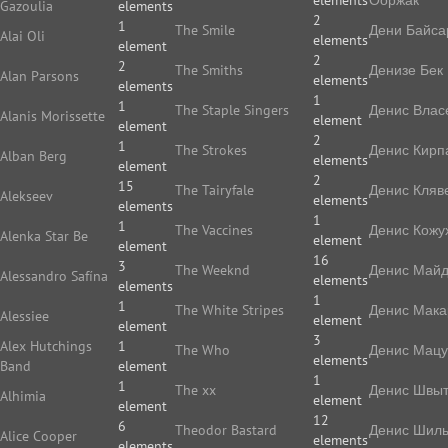
elements
Ооржак
Gazoulia
elements
2
1
The Smile
Дени Байса
Alai Oli
elements
element
2
2
The Smiths
Денизе Бек
Alan Parsons
elements
elements
1
1
The Staple Singers
Денис Влас
Alanis Morissette
element
element
2
1
The Strokes
Денис Кирп
Alban Berg
elements
element
2
15
The Tairyfale
Денис Кляв
Alekseev
elements
elements
1
1
The Vaccines
Денис Кожу
Alenka Star Be
element
element
16
3
The Weeknd
Денис Май
Alessandro Safína
elements
elements
1
1
The White Stripes
Денис Мака
Alessiee
element
element
3
Alex Hutchings
1
The Who
Денис Мацу
elements
Band
element
1
1
The xx
Денис Швы
Alhimia
element
element
12
6
Theodor Bastard
Денис Шиль
Alice Cooper
elements
elements