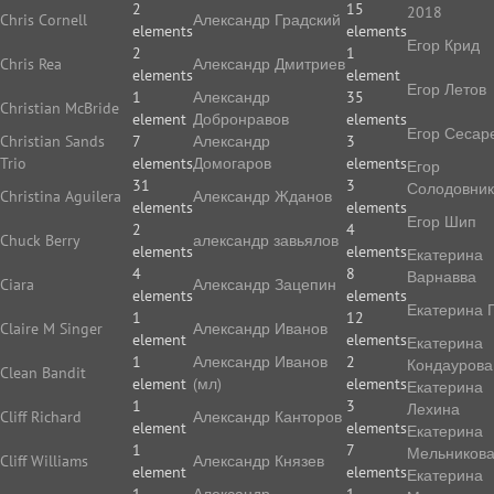
2
15
2018
Chris Cornell
Александр Градский
elements
elements
Егор Крид
2
1
Chris Rea
Александр Дмитриев
elements
element
Егор Летов
1
Александр
35
Christian McBride
element
Добронравов
elements
Егор Сесар
Christian Sands
7
Александр
3
Trio
elements
Домогаров
elements
Егор
31
3
Солодовник
Christina Aguilera
Александр Жданов
elements
elements
Егор Шип
2
4
Chuck Berry
александр завьялов
elements
elements
Екатерина
4
8
Варнавва
Ciara
Александр Зацепин
elements
elements
Екатерина 
1
12
Claire M Singer
Александр Иванов
element
elements
Екатерина
1
Александр Иванов
2
Кондаурова
Clean Bandit
element
(мл)
elements
Екатерина
1
3
Лехина
Cliff Richard
Александр Канторов
element
elements
Екатерина
1
7
Мельников
Cliff Williams
Александр Князев
element
elements
Екатерина