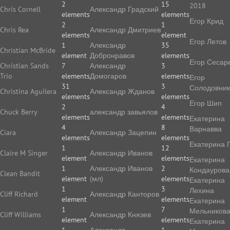
2
15
2018
Chris Cornell
Александр Градский
elements
elements
Егор Крид
2
1
Chris Rea
Александр Дмитриев
elements
element
Егор Летов
1
Александр
35
Christian McBride
element
Добронравов
elements
Егор Сесар
Christian Sands
7
Александр
3
Trio
elements
Домогаров
elements
Егор
31
3
Солодовник
Christina Aguilera
Александр Жданов
elements
elements
Егор Шип
2
4
Chuck Berry
александр завьялов
elements
elements
Екатерина
4
8
Варнавва
Ciara
Александр Зацепин
elements
elements
Екатерина 
1
12
Claire M Singer
Александр Иванов
element
elements
Екатерина
1
Александр Иванов
2
Кондаурова
Clean Bandit
element
(мл)
elements
Екатерина
1
3
Лехина
Cliff Richard
Александр Канторов
element
elements
Екатерина
1
7
Мельников
Cliff Williams
Александр Князев
element
elements
Екатерина