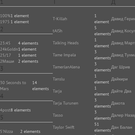
1
T
Д
100%
1 element
1
T-Killah
Давид Гери
1975
1 element
element
2
5
tAISh
Давид Косу
elements
1
Talking Heads
Давид Март
23:45
4 elements
element
24kGoldn
1 element
3
Tame Impala
Давид Тухм
25/17
1 element
elements
2Маши
2 elements
3
TamerlanAlena
Даг Шрив
3
elements
1
Tanslu
Дайкири
element
30 Seconds to
14
1
Mars
elements
Tarja
Дайте Два
element
4
3
Tarja Turunen
Дакота
elements
4post
8 elements
3
Tasso
Далер Наза
5
elements
51
Taylor Swift
Дан Балан
elements
5'Nizza
2 elements