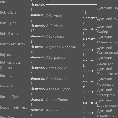
А
Blur
elements
Дмитрий Пр
1
Bob Dilan
48
element
А-Студио
elements
Дмитрий Ре
5
Bob Dylan
2
elements
Аl Firdaus
Дмитрий
elements
15
Сибирцев
Bob Marley
1
elements
Абвиотура
Дмитрий
element
1
Синьковски
Bobby McFerrin
3
element
Абдулла Ибрагим
Дмитрий
elements
10
Ситковецки
Bojena
1
elements
Абстрактор
Дмитрий
element
Bolivar Brass
7
Харатьян
1
Quartet
elements
Авет Саркис
Дмитрий
element
7
Хворостовс
Bon Jovi
1
elements
Ави Авиталь
Дмитрий
element
3
Черняков
Boney M
9
elements
Авраам Руссо
Дмитрий
elements
1
Четвергов
Bonnie Tyler
5
element
Аврил Лавин
Дмитрий
elements
1
Шостакович
Bosco Fresh Fest
2
element
Аврора
Дмитрий
elements
1
Юровский
Boy George