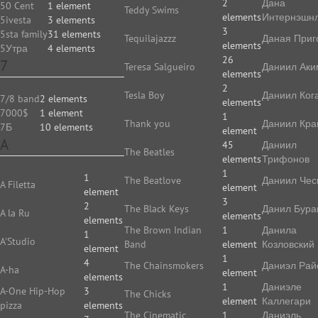
2
Дана
50 Cent
1 element
Teddy Swims
elements
Интернэшн
5ivesta
3 elements
3
5sta family
31 elements
Tequilajazzz
Даная Приг
elements
5Утра
4 elements
26
7
Teresa Salgueiro
Даниил Аки
elements
2
Tesla Boy
Даниил Ког
7/8 band
2 elements
elements
7000$
1 element
1
Thank you
Даниил Кр
7Б
10 elements
element
A
45
Даниил
The Beatles
elements
Трифонов
1
1
The Beatlove
Даниил Чес
A Filetta
element
element
3
2
The Black Keys
Данил Бура
A la Ru
elements
elements
The Brown Indian
1
Данила
1
A'Studio
Band
element
Козловский
element
1
4
The Chainsmokers
Даниэл Рай
A-ha
element
elements
1
Даниэле
A-One Hip-Hop
3
The Chicks
element
Каллегари
pizza
elements
The Cinematic
1
Даниэль