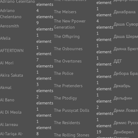
Adriano Celentano
element
elements
1
Adriano
4
The Meisers
Дахабраха
element
Chelentano
elements
The New Ppower
4
9
Даша Суво
Aerosmith
Generation
elements
elements
1
1
The Offspring
Даша Шерм
Afelia
element
element
1
1
The Osbournes
Даяна Брют
AFTERTOWN
element
element
1
7
The Overtones
ДДТ
Ai Mori
element
elements
1
1
The Police
Дебора Бра
Akira Sakata
element
element
1
3
The Pretenders
Декабрь
Akmal
element
elements
1
2
The Ptodigy
Дельфин
Al Bano
element
elements
2
1
The Pussycat Dolls
Деми Ловат
Al Di Meola
elements
element
1
1
The Residents
Демис Русс
Al Jarreau
element
element
19
Денберел
Al-Tariqa Al-
8
The Rolling Stones