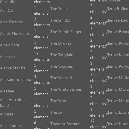
elements
Ооржак
Gazoulia
elements
2
1
The Smile
Дени Байса
Alai Oli
elements
element
2
2
The Smiths
Денизе Бек
Alan Parsons
elements
elements
1
1
The Staple Singers
Денис Влас
Alanis Morissette
element
element
2
1
The Strokes
Денис Кирп
Alban Berg
elements
element
2
15
The Tairyfale
Денис Кляв
Alekseev
elements
elements
1
1
The Vaccines
Денис Кожу
Alenka Star Be
element
element
16
3
The Weeknd
Денис Май
Alessandro Safína
elements
elements
1
1
The White Stripes
Денис Мака
Alessiee
element
element
3
Alex Hutchings
1
The Who
Денис Мацу
elements
Band
element
1
1
The xx
Денис Швы
Alhimia
element
element
12
6
Theodor Bastard
Денис Шиль
Alice Cooper
elements
elements