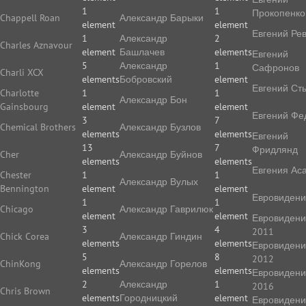
1
1
Прокопенко
Chappell Roan
Александр Барыки
element
element
Евгений Ре
1
Александр
2
Charles Aznavour
element
Башлачев
elements
Евгений
5
Александр
1
Сафронов
Charli XCX
elements
Бобровский
element
Евгений Ст
Charlotte
1
1
Александр Бон
Gainsbourg
element
element
Евгений Фе
3
7
Chemical Brothers
Александр Бузлов
elements
elements
Евгений
13
7
Фридлянд
Cher
Александр Буйнов
elements
elements
Евгения Ас
Chester
1
1
Александр Вулых
Bennington
element
element
Евровиден
1
1
Chicago
Александр Гаврилюк
element
element
Евровиден
3
4
2011
Chick Corea
Александр Гиндин
elements
elements
Евровиден
5
8
2012
ChinKong
Александр Горелов
elements
elements
Евровиден
2
Александр
1
2016
Chris Brown
elements
Городницкий
element
Евровиден