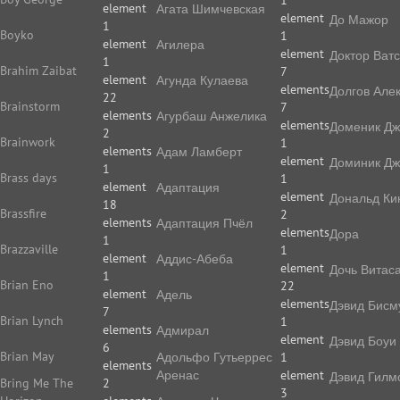
1
element
Агата Шимчевская
element
До Мажор
1
Boyko
1
element
Агилера
element
Доктор Ват
1
Brahim Zaibat
7
element
Агунда Кулаева
elements
Долгов Але
22
Brainstorm
7
elements
Агурбаш Анжелика
elements
Доменик Дж
2
Brainwork
1
elements
Адам Ламберт
element
Доминик Дж
1
Brass days
1
element
Адаптация
element
Дональд Ки
18
Brassfire
2
elements
Адаптация Пчёл
elements
Дора
1
Brazzaville
1
element
Аддис-Абеба
element
Дочь Витас
1
Brian Eno
22
element
Адель
elements
Дэвид Бисм
7
Brian Lynch
1
elements
Адмирал
element
Дэвид Боуи
6
Brian May
Адольфо Гутьеррес
1
elements
Аренас
element
Дэвид Гилм
Bring Me The
2
3