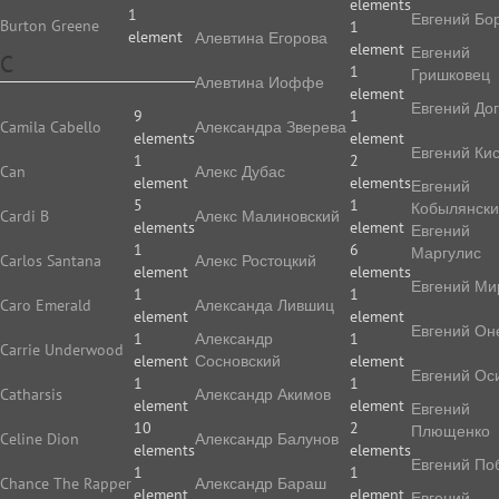
elements
1
Евгений Бо
Burton Greene
1
element
Алевтина Егорова
element
Евгений
C
1
Гришковец
Алевтина Иоффе
element
Евгений До
9
1
Camila Cabello
Алек­сан­дра Зве­ре­ва
elements
element
Евгений Ки
1
2
Can
Алекс Дубас
element
elements
Евгений
5
1
Кобылянск
Cardi B
Алекс Малиновский
elements
element
Евгений
1
6
Маргулис
Carlos Santana
Алекс Ростоцкий
element
elements
Евгений Ми
1
1
Caro Emerald
Александа Лившиц
element
element
Евгений Он
1
Александр
1
Carrie Underwood
element
Сосновский
element
Евгений Ос
1
1
Catharsis
Александр Акимов
element
element
Евгений
10
2
Плющенко
Celine Dion
Александр Балунов
elements
elements
Евгений По
1
1
Chance The Rapper
Александр Бараш
element
element
Евгений