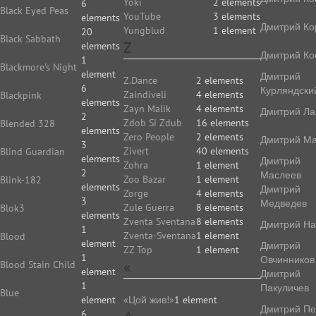
Yoki
2 elements
6
Black Eyed Peas
YouTube
3 elements
elements
Дмитрий Ко
Yungblud
1 element
20
Black Sabbath
Z
elements
Дмитрий Ко
1
Blackmore's Night
element
Дмитрий
Z.Dance
2 elements
6
Курляндски
Zaindiveli
4 elements
Blackpink
elements
Zayn Malik
4 elements
Дмитрий Ла
2
Zdob Si Zdub
16 elements
Blended 328
elements
Zero People
2 elements
Дмитрий Ма
3
Zivert
40 elements
Blind Guardian
elements
Дмитрий
Zohra
1 element
2
Маслеев
Zoo Bazar
1 element
Blink-182
elements
Дмитрий
Zorge
4 elements
3
Медведев
Zule Guerra
8 elements
Blok3
elements
Zventa Sventana
8 elements
Дмитрий На
1
Zventa-Sventana
1 element
Blood
element
Дмитрий
ZZ Top
1 element
1
Овчинников
«
Blood Stain Child
element
Дмитрий
1
Пакуличев
Blue
element
«Цой жив!»
1 element
Дмитрий Пе
6