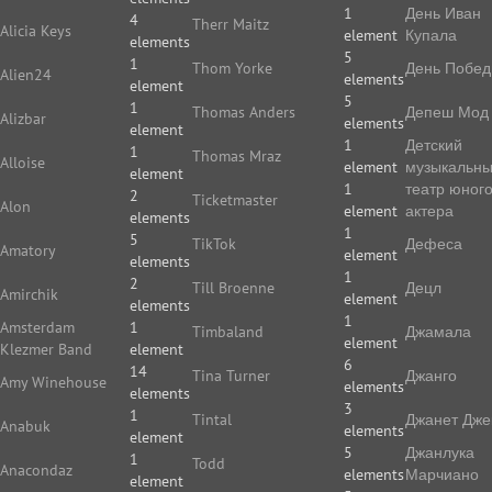
1
День Иван
4
Therr Maitz
Alicia Keys
element
Купала
elements
5
1
Thom Yorke
День Побе
Alien24
elements
element
5
1
Thomas Anders
Депеш Мод
Alizbar
elements
element
1
Детский
1
Thomas Mraz
Alloise
element
музыкальн
element
1
театр юног
2
Ticketmaster
Alon
element
актера
elements
1
5
TikTok
Дефеса
Amatory
element
elements
1
2
Till Broenne
Децл
Amirchik
element
elements
1
Amsterdam
1
Timbaland
Джамала
element
Klezmer Band
element
6
14
Tina Turner
Джанго
Amy Winehouse
elements
elements
3
1
Tintal
Джанет Дже
Anabuk
elements
element
5
Джанлука
1
Todd
Anacondaz
elements
Марчиано
element