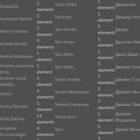
5
2
Tokio Hotel
Джарахов
Anastacia
elements
elements
1
1
Tokischa
Джаред Лет
Anastasia Bartoli
element
element
5
1
Tom Harrell
Джаро
Andre Fuentes
elements
element
1
5
Tom Jones
Джастин Би
Andrea Bocelli
element
elements
1
1
Tom Petty
Джей Джей 
Andres Mustonen
element
element
3
Andrew Lawrence-
1
Tom Waits
Джеймс Бла
elements
King
element
2
Andrew Lloyd
1
Tomas Anders
Джеймс Гэл
elements
Webber
element
1
6
Tomas Nevergreen
Джеймс Ин
Andro
element
elements
3
1
Tommy Emmanuel
Джеймс Ли
Andru Donalds
elements
element
1
Джеймс
14
Tones And I
AnDy Darling
element
Моррисон
elements
1
Angelika
4
Toni
Джейн Мон
element
Kirchschlager
elements
3