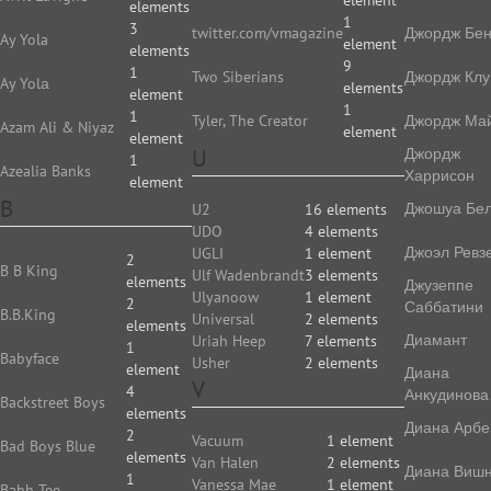
element
elements
1
3
twitter.com/vmagazine
Джордж Бе
Ay Yola
element
elements
9
1
Two Siberians
Джордж Клу
Ay Yolа
elements
element
1
1
Tyler, The Creator
Джордж Ма
Azam Ali & Niyaz
element
element
U
Джордж
1
Azealia Banks
Харрисон
element
B
Джошуа Бе
U2
16 elements
UDO
4 elements
Джоэл Ревз
UGLI
1 element
2
B B King
Ulf Wadenbrandt
3 elements
elements
Джузеппе
Ulyanoow
1 element
2
Саббатини
B.B.King
Universal
2 elements
elements
Диамант
Uriah Heep
7 elements
1
Babyface
Usher
2 elements
element
Диана
V
4
Анкудинова
Backstreet Boys
elements
Диана Арбе
2
Vacuum
1 element
Bad Boys Blue
elements
Van Halen
2 elements
Диана Виш
1
Vanessa Mae
1 element
Bahh Tee