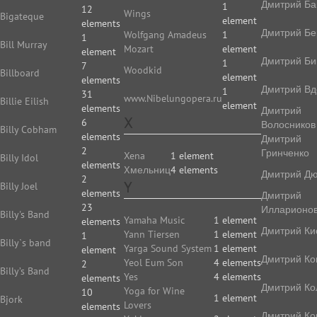
Дмитрий Ба
1
12
Wings
Bigateque
element
elements
Дмитрий Бе
Wolfgang Amadeus
1
1
Bill Murray
Mozart
element
element
Дмитрий Би
1
7
Woodkid
Billboard
element
elements
Дмитрий Вд
1
31
www.Nibelungopera.ru
Billie Eilish
element
elements
Дмитрий
X
6
Волосников
Billy Cobham
elements
Дмитрий
2
Гринченко
Xena
1 element
Billy Idol
elements
Xмельниц
4 elements
Дмитрий Д
2
Y
Billy Joel
elements
Дмитрий
23
Илларионо
Billy's Band
Yamaha Music
1 element
elements
Дмитрий Ки
Yann Tiersen
1 element
1
Billy`s band
Yarga Sound System
1 element
element
Дмитрий Ко
Yeol Eum Son
4 elements
2
Billy’s Band
Yes
4 elements
elements
Дмитрий Ко
Yoga for Wine
10
1 element
Bjork
Lovers
elements
Дмитрий Ко