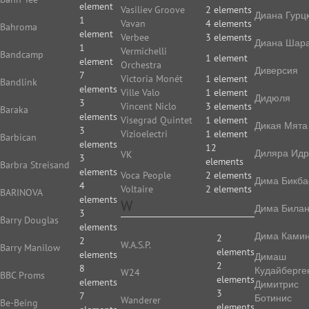
element
Vasiliev Groove
2 elements
Диана Гурц
1
Vavan
4 elements
Bahroma
element
Verbee
3 elements
Диана Шар
1
Vermichelli
Bandcamp
1 element
element
Orchestra
Диверсия
7
Victoria Monét
1 element
Bandlink
elements
Ville Valo
1 element
Дидюля
3
Vincent Niclo
3 elements
Baraka
elements
Visegrad Quintet
1 element
Дикая Мята
3
Vizioelectri
1 element
Barbican
elements
12
Диляра Идр
VK
3
elements
Barbra Streisand
elements
Voca People
2 elements
Дима Бикба
4
Voltaire
2 elements
BARINOVA
elements
W
Дима Била
3
Barry Douglas
elements
Дима Камин
2
2
W.A.S.P.
Barry Manilow
elements
elements
Димаш
2
8
Кудайберге
W24
BBC Proms
elements
elements
Димитрис
3
7
Ботинис
Wanderer
Be-Being
elements