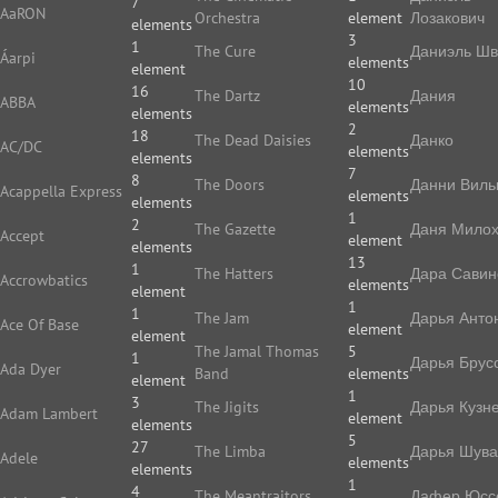
7
AaRON
Orchestra
element
Лозакович
elements
3
1
The Cure
Даниэль Ш
Áarpi
elements
element
10
16
The Dartz
Дания
ABBA
elements
elements
2
18
The Dead Daisies
Данко
AC/DC
elements
elements
7
8
The Doors
Данни Виль
Acappella Express
elements
elements
1
2
The Gazette
Даня Мило
Accept
element
elements
13
1
The Hatters
Дара Савин
Accrowbatics
elements
element
1
1
The Jam
Дарья Анто
Ace Of Base
element
element
The Jamal Thomas
5
1
Дарья Брус
Ada Dyer
Band
elements
element
1
3
The Jigits
Дарья Кузн
Adam Lambert
element
elements
5
27
The Limba
Дарья Шува
Adele
elements
elements
1
4
The Meantraitors
Дафер Юс