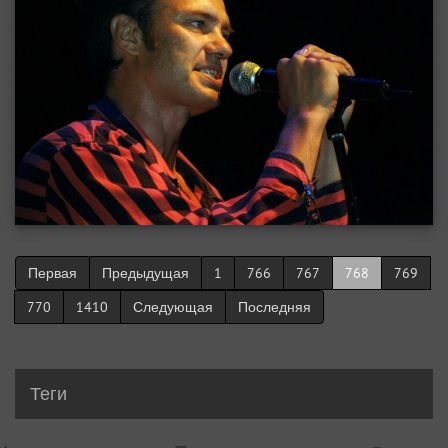
Первая
Предыдущая
1
766
767
768
769
770
1410
Следующая
Последняя
Теги