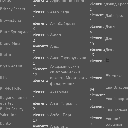
Horizon
elements
Адриано Челентано
elements
Дэвид Крос
25
Britney Spears
1
elements
Азер Заде
element
Дэйв Грол
1
Brownstone
1
element
Азербайджан
element
Дэцл
6
Bruce Springsteen
8
elements
Аигел
elements
Дэя
2
Bruno Mars
15
elements
Аида
elements
Дюна
7
Brutto
15
elements
Аида Гарифуллина
Е
elements
1
Bryan Adams
Академический
element
симфонический
1
12
ЕVгеника
BTS
оркестр Московской
element
elements
филармонии
1
Ева Власов
Buddy Holly
84
element
Аквариум
elements
Bulgarka junior
1
Ева Геворг
1
quartet
element
Алан Парсонс
element
Bullet For My
2
Ева Польна
1
Valentine
elements
Албан Берг
element
Евгений
17
Burito
3
Баранкин
elements
Алевтина