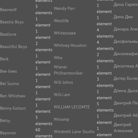
elements
Дина Гарип
1
5
Wendy Parr
Bearwolf
element
elements
Дина Джо
1
1
Westlife
Beastie Boys
element
element
Динара Али
4
1
Whitesnake
Beatlove
elements
element
Диофильм
4
2
Whitney Houston
Beautiful Boys
elements
elements
Дискомафи
2
1
Who
Beck
elements
element
Дискотека 
Wiener
1
1
Bee Gees
Philharmoniker
element
element
Дитер Боле
3
1
Will Johns
Bel Suono
elements
element
Длина Дых
1
1
Will.i.am
Ben Whishaw
element
element
Дмитрий П
5
1
WILLIAM LECOMTE
Benny Golson
elements
element
Дмитрий Аб
1
5
Winamp
Betsy
element
elements
Дмитрий
1
60
Алексеев
Windmill Lane Studio
Beyonce
element
elements