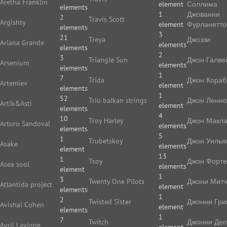
Aretha Franklin
element
Соллима
elements
1
Джованни
2
Travis Scott
Argishty
element
Фурланетто
elements
3
21
Treya
Джоззи
Ariana Grande
elements
elements
2
3
Triangle Sun
Джон Галве
Arsenium
elements
elements
1
7
Trida
Джон Кораб
Artemiev
element
elements
1
52
Trio balkan strings
Джон Ленн
Artik&Asti
element
elements
4
10
Troy Harley
Джон Макл
Arturo Sandoval
elements
elements
5
1
Trubetskoy
Джон Уилья
Asake
elements
element
13
1
Tsoy
Джон Форте
Asea sool
elements
element
1
3
Twenty One Pilots
Джони Мит
Atlantida project
element
elements
1
2
Twisted Sister
Джонни Гри
Avishai Cohen
element
elements
1
7
Twitch
Джонни Де
Avril Lavigne