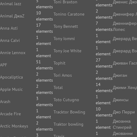
5
Toni Braxton
Дженис Дж
Animal Jazz
elements
elements
2
10
Tonino Caratone
Дженифер 
Animal ДжаZ
elements
elements
7
Дженнифер
17
Tony Bennett
Anna Asti
elements
Лопес
elements
1
1
Tony Iommi
Джерард В
Anna Calvi
element
element
1
1
Tony Joe White
Джерард Вэ
Annie Lennox
element
element
27
51
Tophit
Дживан Гас
APF
elements
elements
2
2
Tori Amos
Джиган
Apocaliptica
elements
elements
14
2
Total
Джими Хенд
Apple Music
elements
elements
1
3
Toto Cutugno
Джинсы
Arash
element
elements
10
1
Tracktor Bowling
Джо Перри
Arcade Fire
elements
element
1
Джоанна
2
Traktor bowling
Arctic Monkeys
element
Стингрей
elements
1
Джованни
3
Travis