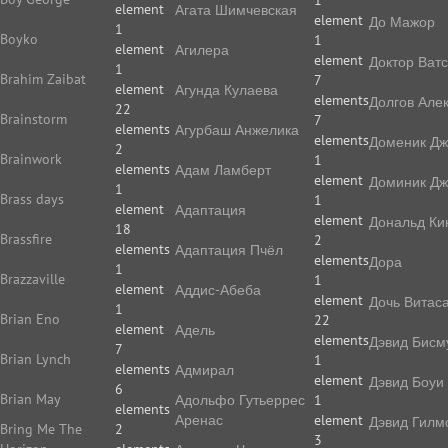
1
element
Агата Шимчевская
element
До Мажор
1
Boyko
1
element
Агилера
element
Доктор Ват
1
Brahim Zaibat
7
element
Агунда Кулаева
elements
Долгов Але
22
Brainstorm
7
elements
Агурбаш Анжелика
elements
Доменик Дж
2
Brainwork
1
elements
Адам Ламберт
element
Доминик Дж
1
Brass days
1
element
Адаптация
element
Дональд Ки
18
Brassfire
2
elements
Адаптация Пчёл
elements
Дора
1
Brazzaville
1
element
Аддис-Абеба
element
Дочь Витас
1
Brian Eno
22
element
Адель
elements
Дэвид Бисм
7
Brian Lynch
1
elements
Адмирал
element
Дэвид Боуи
6
Brian May
Адольфо Гутьеррес
1
elements
Аренас
element
Дэвид Гилм
Bring Me The
2
3