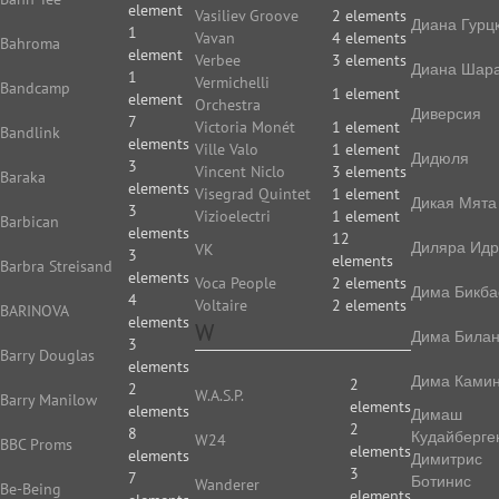
element
Vasiliev Groove
2 elements
Диана Гурц
1
Vavan
4 elements
Bahroma
element
Verbee
3 elements
Диана Шар
1
Vermichelli
Bandcamp
1 element
element
Orchestra
Диверсия
7
Victoria Monét
1 element
Bandlink
elements
Ville Valo
1 element
Дидюля
3
Vincent Niclo
3 elements
Baraka
elements
Visegrad Quintet
1 element
Дикая Мята
3
Vizioelectri
1 element
Barbican
elements
12
Диляра Идр
VK
3
elements
Barbra Streisand
elements
Voca People
2 elements
Дима Бикба
4
Voltaire
2 elements
BARINOVA
elements
W
Дима Била
3
Barry Douglas
elements
Дима Камин
2
2
W.A.S.P.
Barry Manilow
elements
elements
Димаш
2
8
Кудайберге
W24
BBC Proms
elements
elements
Димитрис
3
7
Ботинис
Wanderer
Be-Being
elements