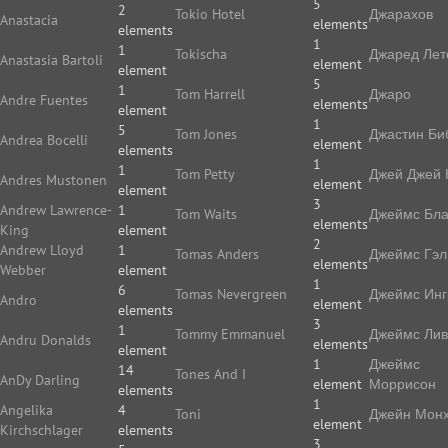
5
2
Tokio Hotel
Джарахов
Anastacia
elements
elements
1
1
Tokischa
Джаред Лет
Anastasia Bartoli
element
element
5
1
Tom Harrell
Джаро
Andre Fuentes
elements
element
1
5
Tom Jones
Джастин Би
Andrea Bocelli
element
elements
1
1
Tom Petty
Джей Джей 
Andres Mustonen
element
element
3
Andrew Lawrence-
1
Tom Waits
Джеймс Бла
elements
King
element
2
Andrew Lloyd
1
Tomas Anders
Джеймс Гэл
elements
Webber
element
1
6
Tomas Nevergreen
Джеймс Ин
Andro
element
elements
3
1
Tommy Emmanuel
Джеймс Ли
Andru Donalds
elements
element
1
Джеймс
14
Tones And I
AnDy Darling
element
Моррисон
elements
1
Angelika
4
Toni
Джейн Мон
element
Kirchschlager
elements
3