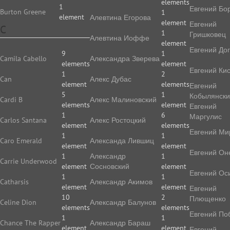
elements
1
Евгений Бо
Burton Greene
1
element
Алевтина Егорова
element
Евгений
C
1
Гришковец
Алевтина Иоффе
element
Евгений До
9
1
Camila Cabello
Алек­сан­дра Зве­ре­ва
elements
element
Евгений Ки
1
2
Can
Алекс Дубас
element
elements
Евгений
5
1
Кобылянск
Cardi B
Алекс Малиновский
elements
element
Евгений
1
6
Маргулис
Carlos Santana
Алекс Ростоцкий
element
elements
Евгений Ми
1
1
Caro Emerald
Александа Лившиц
element
element
Евгений Он
1
Александр
1
Carrie Underwood
element
Сосновский
element
Евгений Ос
1
1
Catharsis
Александр Акимов
element
element
Евгений
10
2
Плющенко
Celine Dion
Александр Балунов
elements
elements
Евгений По
1
1
Chance The Rapper
Александр Бараш
element
element
Евгений