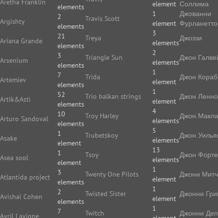
Aretha Franklin
element
Соллима
elements
1
Джованни
2
Travis Scott
Argishty
element
Фурланетто
elements
3
21
Treya
Джоззи
Ariana Grande
elements
elements
2
3
Triangle Sun
Джон Галве
Arsenium
elements
elements
1
7
Trida
Джон Кораб
Artemiev
element
elements
1
52
Trio balkan strings
Джон Ленн
Artik&Asti
element
elements
4
10
Troy Harley
Джон Макл
Arturo Sandoval
elements
elements
5
1
Trubetskoy
Джон Уилья
Asake
elements
element
13
1
Tsoy
Джон Форте
Asea sool
elements
element
1
3
Twenty One Pilots
Джони Мит
Atlantida project
element
elements
1
2
Twisted Sister
Джонни Гри
Avishai Cohen
element
elements
1
7
Twitch
Джонни Де
Avril Lavigne