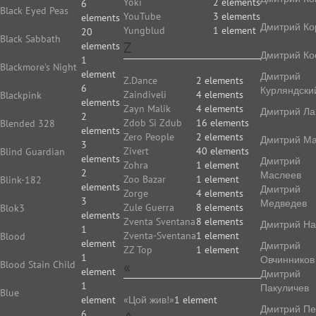
Yoki
2 elements
6
Black Eyed Peas
YouTube
3 elements
elements
Дмитрий Ко
Yungblud
1 element
20
Black Sabbath
Z
elements
Дмитрий Ко
1
Blackmore's Night
element
Дмитрий
Z.Dance
2 elements
6
Курляндски
Zaindiveli
4 elements
Blackpink
elements
Zayn Malik
4 elements
Дмитрий Ла
2
Zdob Si Zdub
16 elements
Blended 328
elements
Zero People
2 elements
Дмитрий Ма
3
Zivert
40 elements
Blind Guardian
elements
Дмитрий
Zohra
1 element
2
Маслеев
Zoo Bazar
1 element
Blink-182
elements
Дмитрий
Zorge
4 elements
3
Медведев
Zule Guerra
8 elements
Blok3
elements
Zventa Sventana
8 elements
Дмитрий На
1
Zventa-Sventana
1 element
Blood
element
Дмитрий
ZZ Top
1 element
1
Овчинников
«
Blood Stain Child
element
Дмитрий
1
Пакуличев
Blue
element
«Цой жив!»
1 element
Дмитрий Пе
6