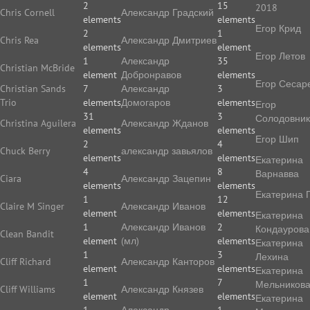
2
15
2018
Chris Cornell
Александр Градский
elements
elements
Егор Крид
2
1
Chris Rea
Александр Дмитриев
elements
element
Егор Летов
1
Александр
35
Christian McBride
element
Добронравов
elements
Егор Сесар
Christian Sands
7
Александр
3
Trio
elements
Домогаров
elements
Егор
31
3
Солодовник
Christina Aguilera
Александр Жданов
elements
elements
Егор Шип
2
4
Chuck Berry
александр завьялов
elements
elements
Екатерина
4
8
Варнавва
Ciara
Александр Зацепин
elements
elements
Екатерина 
1
12
Claire M Singer
Александр Иванов
element
elements
Екатерина
1
Александр Иванов
2
Кондаурова
Clean Bandit
element
(мл)
elements
Екатерина
1
3
Лехина
Cliff Richard
Александр Канторов
element
elements
Екатерина
1
7
Мельников
Cliff Williams
Александр Князев
element
elements
Екатерина