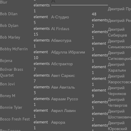
А
Blur
elements
Дмитрий Пр
1
Bob Dilan
48
element
А-Студио
elements
Дмитрий Ре
5
Bob Dylan
2
elements
Аl Firdaus
Дмитрий
elements
15
Сибирцев
Bob Marley
1
elements
Абвиотура
Дмитрий
element
1
Синьковски
Bobby McFerrin
3
element
Абдулла Ибрагим
Дмитрий
elements
10
Ситковецки
Bojena
1
elements
Абстрактор
Дмитрий
element
Bolivar Brass
7
Харатьян
1
Quartet
elements
Авет Саркис
Дмитрий
element
7
Хворостовс
Bon Jovi
1
elements
Ави Авиталь
Дмитрий
element
3
Черняков
Boney M
9
elements
Авраам Руссо
Дмитрий
elements
1
Четвергов
Bonnie Tyler
5
element
Аврил Лавин
Дмитрий
elements
1
Шостакович
Bosco Fresh Fest
2
element
Аврора
Дмитрий
elements
1
Юровский
Boy George