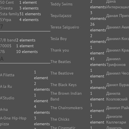
2
Дана
50 Cent
1 element
Teddy Swims
elements
Интернэшн
5ivesta
3 elements
3
5sta family
31 elements
Tequilajazzz
Даная Приг
elements
5Утра
4 elements
26
7
Teresa Salgueiro
Даниил Аки
elements
2
Tesla Boy
Даниил Ког
7/8 band
2 elements
elements
7000$
1 element
1
Thank you
Даниил Кр
7Б
10 elements
element
A
45
Даниил
The Beatles
elements
Трифонов
1
1
The Beatlove
Даниил Чес
A Filetta
element
element
3
2
The Black Keys
Данил Бура
A la Ru
elements
elements
The Brown Indian
1
Данила
1
A'Studio
Band
element
Козловский
element
1
4
The Chainsmokers
Даниэл Рай
A-ha
element
elements
1
Даниэле
A-One Hip-Hop
3
The Chicks
element
Каллегари
pizza
elements
The Cinematic
1
Даниэль