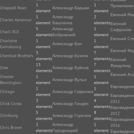
1
1
Прокопенко
Chappell Roan
Александр Барыки
element
element
Евгений Ре
1
Александр
2
Charles Aznavour
element
Башлачев
elements
Евгений
5
Александр
1
Сафронов
Charli XCX
elements
Бобровский
element
Евгений Ст
Charlotte
1
1
Александр Бон
Gainsbourg
element
element
Евгений Фе
3
7
Chemical Brothers
Александр Бузлов
elements
elements
Евгений
13
7
Фридлянд
Cher
Александр Буйнов
elements
elements
Евгения Ас
Chester
1
1
Александр Вулых
Bennington
element
element
Евровиден
1
1
Chicago
Александр Гаврилюк
element
element
Евровиден
3
4
2011
Chick Corea
Александр Гиндин
elements
elements
Евровиден
5
8
2012
ChinKong
Александр Горелов
elements
elements
Евровиден
2
Александр
1
2016
Chris Brown
elements
Городницкий
element
Евровиден