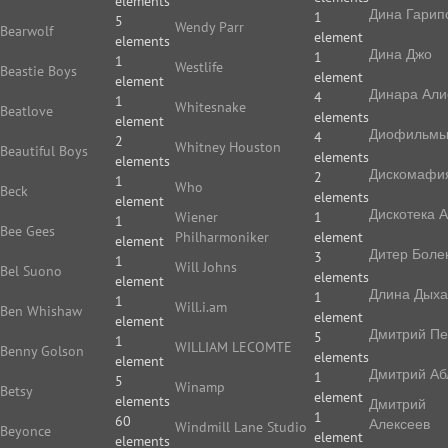
elements
Дина Гарип
1
5
Wendy Parr
Bearwolf
element
elements
Дина Джо
1
1
Westlife
Beastie Boys
element
element
Динара Али
4
1
Whitesnake
Beatlove
elements
element
Диофильм
4
2
Whitney Houston
Beautiful Boys
elements
elements
Дискомафи
2
1
Who
Beck
elements
element
Дискотека 
Wiener
1
1
Bee Gees
Philharmoniker
element
element
Дитер Боле
3
1
Will Johns
Bel Suono
elements
element
Длина Дых
1
1
Will.i.am
Ben Whishaw
element
element
Дмитрий П
5
1
WILLIAM LECOMTE
Benny Golson
elements
element
Дмитрий Аб
1
5
Winamp
Betsy
element
elements
Дмитрий
1
60
Алексеев
Windmill Lane Studio
Beyonce
element
elements