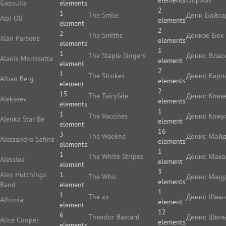
elements
Ооржак
Gazoulia
elements
2
1
The Smile
Дени Байса
Alai Oli
elements
element
2
2
The Smiths
Денизе Бек
Alan Parsons
elements
elements
1
1
The Staple Singers
Денис Влас
Alanis Morissette
element
element
2
1
The Strokes
Денис Кирп
Alban Berg
elements
element
2
15
The Tairyfale
Денис Кляв
Alekseev
elements
elements
1
1
The Vaccines
Денис Кожу
Alenka Star Be
element
element
16
3
The Weeknd
Денис Май
Alessandro Safína
elements
elements
1
1
The White Stripes
Денис Мака
Alessiee
element
element
3
Alex Hutchings
1
The Who
Денис Мацу
elements
Band
element
1
1
The xx
Денис Швы
Alhimia
element
element
12
6
Theodor Bastard
Денис Шиль
Alice Cooper
elements
elements