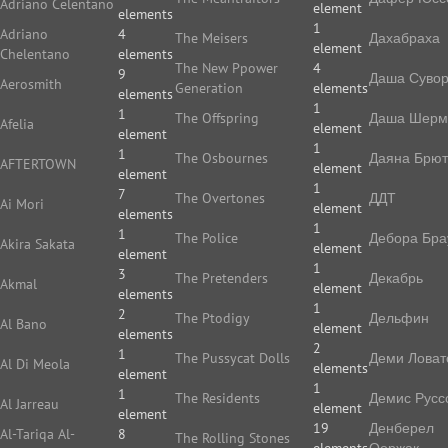
Adriano Celentano
element
elements
1
Adriano
4
The Meisers
Дахабраха
element
Chelentano
elements
The New Ppower
4
9
Даша Суво
Aerosmith
Generation
elements
elements
1
1
The Offspring
Даша Шерм
Afelia
element
element
1
1
The Osbournes
Даяна Брют
AFTERTOWN
element
element
1
7
The Overtones
ДДТ
Ai Mori
element
elements
1
1
The Police
Дебора Бра
Akira Sakata
element
element
1
3
The Pretenders
Декабрь
Akmal
element
elements
1
2
The Ptodigy
Дельфин
Al Bano
element
elements
2
1
The Pussycat Dolls
Деми Ловат
Al Di Meola
elements
element
1
1
The Residents
Демис Русс
Al Jarreau
element
element
19
Денберел
Al-Tariqa Al-
8
The Rolling Stones