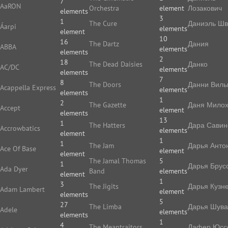
7
AaRON
Orchestra
element
Лозакович
elements
3
1
The Cure
Даниэль Ш
Áarpi
elements
element
10
16
The Dartz
Дания
ABBA
elements
elements
2
18
The Dead Daisies
Данко
AC/DC
elements
elements
7
8
The Doors
Данни Виль
Acappella Express
elements
elements
1
2
The Gazette
Даня Мило
Accept
element
elements
13
1
The Hatters
Дара Савин
Accrowbatics
elements
element
1
1
The Jam
Дарья Анто
Ace Of Base
element
element
The Jamal Thomas
5
1
Дарья Брус
Ada Dyer
Band
elements
element
1
3
The Jigits
Дарья Кузн
Adam Lambert
element
elements
5
27
The Limba
Дарья Шува
Adele
elements
elements
1
4
The Meantraitors
Дафер Юс