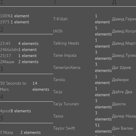
1
T
Д
100%
1 element
1
T-Killah
Давид Гери
1975
1 element
element
2
5
tAISh
Давид Косу
elements
1
Talking Heads
Давид Март
23:45
4 elements
element
24kGoldn
1 element
3
Tame Impala
Давид Тухм
25/17
1 element
elements
2Маши
2 elements
3
TamerlanAlena
Даг Шрив
3
elements
1
Tanslu
Дайкири
element
30 Seconds to
14
1
Mars
elements
Tarja
Дайте Два
element
4
3
Tarja Turunen
Дакота
elements
4post
8 elements
3
Tasso
Далер Наза
5
elements
51
Taylor Swift
Дан Балан
elements
5'Nizza
2 elements