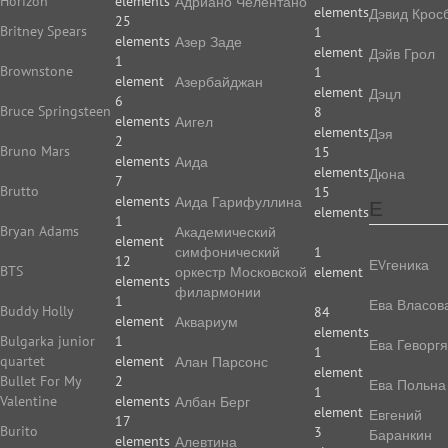
Horizon
elements
Адриано Челентано
elements
Дэвид Крос
25
Britney Spears
1
elements
Азер Заде
element
Дэйв Грол
1
Brownstone
1
element
Азербайджан
element
Дэцл
6
Bruce Springsteen
8
elements
Аигел
elements
Дэя
2
Bruno Mars
15
elements
Аида
elements
Дюна
7
Brutto
15
elements
Аида Гарифуллина
Е
elements
1
Bryan Adams
Академический
element
симфонический
1
12
ЕVгеника
BTS
оркестр Московской
element
elements
филармонии
1
Ева Власов
Buddy Holly
84
element
Аквариум
elements
Bulgarka junior
1
Ева Геворг
1
quartet
element
Алан Парсонс
element
Bullet For My
2
Ева Польна
1
Valentine
elements
Албан Берг
element
Евгений
17
Burito
3
Баранкин
elements
Алевтина