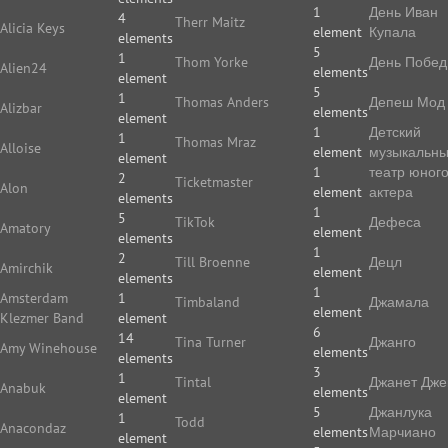
1
День Иван
4
Therr Maitz
Alicia Keys
element
Купала
elements
5
1
Thom Yorke
День Побе
Alien24
elements
element
5
1
Thomas Anders
Депеш Мод
Alizbar
elements
element
1
Детский
1
Thomas Mraz
Alloise
element
музыкальн
element
1
театр юног
2
Ticketmaster
Alon
element
актера
elements
1
5
TikTok
Дефеса
Amatory
element
elements
1
2
Till Broenne
Децл
Amirchik
element
elements
1
Amsterdam
1
Timbaland
Джамала
element
Klezmer Band
element
6
14
Tina Turner
Джанго
Amy Winehouse
elements
elements
3
1
Tintal
Джанет Дже
Anabuk
elements
element
5
Джанлука
1
Todd
Anacondaz
elements
Марчиано
element