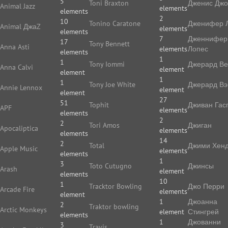
5
Toni Braxton
Дженис Дж
Animal Jazz
elements
elements
2
10
Tonino Caratone
Дженифер 
Animal ДжаZ
elements
elements
7
Дженнифер
17
Tony Bennett
Anna Asti
elements
Лопес
elements
1
1
Tony Iommi
Джерард В
Anna Calvi
element
element
1
1
Tony Joe White
Джерард Вэ
Annie Lennox
element
element
27
51
Tophit
Дживан Гас
APF
elements
elements
2
2
Tori Amos
Джиган
Apocaliptica
elements
elements
14
2
Total
Джими Хенд
Apple Music
elements
elements
1
3
Toto Cutugno
Джинсы
Arash
element
elements
10
1
Tracktor Bowling
Джо Перри
Arcade Fire
elements
element
1
Джоанна
2
Traktor bowling
Arctic Monkeys
element
Стингрей
elements
1
Джованни
3
Travis