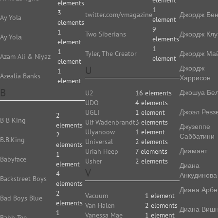
element
elements
1
3
twitter.com/vmagazine
Джордж Бе
Ay Yola
element
elements
9
1
Two Siberians
Джордж Клу
Ay Yolа
elements
element
1
1
Tyler, The Creator
Джордж Ма
Azam Ali & Niyaz
element
element
U
Джордж
1
Azealia Banks
Харрисон
element
B
Джошуа Бе
U2
16 elements
UDO
4 elements
Джоэл Ревз
UGLI
1 element
2
B B King
Ulf Wadenbrandt
3 elements
elements
Джузеппе
Ulyanoow
1 element
2
Саббатини
B.B.King
Universal
2 elements
elements
Диамант
Uriah Heep
7 elements
1
Babyface
Usher
2 elements
element
Диана
V
4
Анкудинова
Backstreet Boys
elements
Диана Арбе
2
Vacuum
1 element
Bad Boys Blue
elements
Van Halen
2 elements
Диана Виш
1
Vanessa Mae
1 element
Bahh Tee