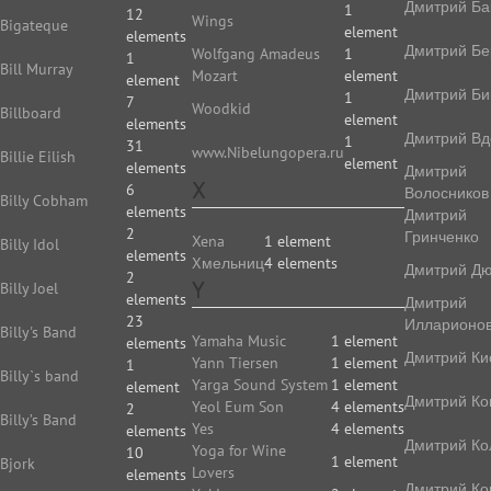
Дмитрий Ба
1
12
Wings
Bigateque
element
elements
Дмитрий Бе
Wolfgang Amadeus
1
1
Bill Murray
Mozart
element
element
Дмитрий Би
1
7
Woodkid
Billboard
element
elements
Дмитрий Вд
1
31
www.Nibelungopera.ru
Billie Eilish
element
elements
Дмитрий
X
6
Волосников
Billy Cobham
elements
Дмитрий
2
Гринченко
Xena
1 element
Billy Idol
elements
Xмельниц
4 elements
Дмитрий Д
2
Y
Billy Joel
elements
Дмитрий
23
Илларионо
Billy's Band
Yamaha Music
1 element
elements
Дмитрий Ки
Yann Tiersen
1 element
1
Billy`s band
Yarga Sound System
1 element
element
Дмитрий Ко
Yeol Eum Son
4 elements
2
Billy’s Band
Yes
4 elements
elements
Дмитрий Ко
Yoga for Wine
10
1 element
Bjork
Lovers
elements
Дмитрий Ко