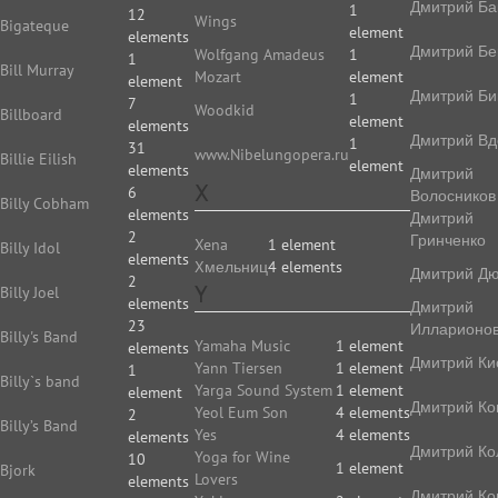
Дмитрий Ба
1
12
Wings
Bigateque
element
elements
Дмитрий Бе
Wolfgang Amadeus
1
1
Bill Murray
Mozart
element
element
Дмитрий Би
1
7
Woodkid
Billboard
element
elements
Дмитрий Вд
1
31
www.Nibelungopera.ru
Billie Eilish
element
elements
Дмитрий
X
6
Волосников
Billy Cobham
elements
Дмитрий
2
Гринченко
Xena
1 element
Billy Idol
elements
Xмельниц
4 elements
Дмитрий Д
2
Y
Billy Joel
elements
Дмитрий
23
Илларионо
Billy's Band
Yamaha Music
1 element
elements
Дмитрий Ки
Yann Tiersen
1 element
1
Billy`s band
Yarga Sound System
1 element
element
Дмитрий Ко
Yeol Eum Son
4 elements
2
Billy’s Band
Yes
4 elements
elements
Дмитрий Ко
Yoga for Wine
10
1 element
Bjork
Lovers
elements
Дмитрий Ко