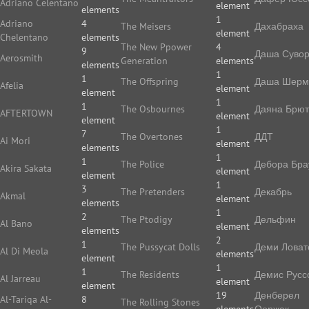
Adriano Celentano
element
elements
1
Adriano
4
The Meisers
Дахабраха
element
Chelentano
elements
The New Ppower
4
9
Даша Суво
Aerosmith
Generation
elements
elements
1
1
The Offspring
Даша Шерм
Afelia
element
element
1
1
The Osbournes
Даяна Брют
AFTERTOWN
element
element
1
7
The Overtones
ДДТ
Ai Mori
element
elements
1
1
The Police
Дебора Бра
Akira Sakata
element
element
1
3
The Pretenders
Декабрь
Akmal
element
elements
1
2
The Ptodigy
Дельфин
Al Bano
element
elements
2
1
The Pussycat Dolls
Деми Ловат
Al Di Meola
elements
element
1
1
The Residents
Демис Русс
Al Jarreau
element
element
19
Денберел
Al-Tariqa Al-
8
The Rolling Stones