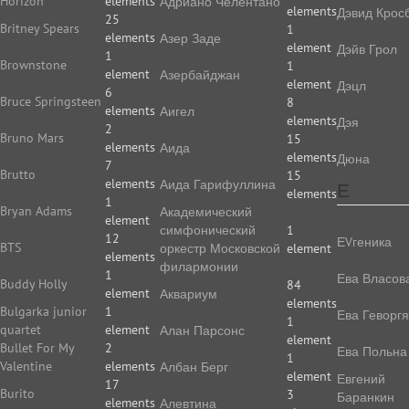
Horizon
elements
Адриано Челентано
elements
Дэвид Крос
25
Britney Spears
1
elements
Азер Заде
element
Дэйв Грол
1
Brownstone
1
element
Азербайджан
element
Дэцл
6
Bruce Springsteen
8
elements
Аигел
elements
Дэя
2
Bruno Mars
15
elements
Аида
elements
Дюна
7
Brutto
15
elements
Аида Гарифуллина
Е
elements
1
Bryan Adams
Академический
element
симфонический
1
12
ЕVгеника
BTS
оркестр Московской
element
elements
филармонии
1
Ева Власов
Buddy Holly
84
element
Аквариум
elements
Bulgarka junior
1
Ева Геворг
1
quartet
element
Алан Парсонс
element
Bullet For My
2
Ева Польна
1
Valentine
elements
Албан Берг
element
Евгений
17
Burito
3
Баранкин
elements
Алевтина