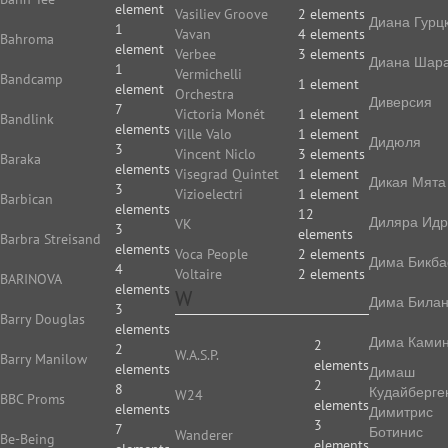
element
Vasiliev Groove
2 elements
Диана Гурц
1
Vavan
4 elements
Bahroma
element
Verbee
3 elements
Диана Шар
1
Vermichelli
Bandcamp
1 element
element
Orchestra
Диверсия
7
Victoria Monét
1 element
Bandlink
elements
Ville Valo
1 element
Дидюля
3
Vincent Niclo
3 elements
Baraka
elements
Visegrad Quintet
1 element
Дикая Мята
3
Vizioelectri
1 element
Barbican
elements
12
Диляра Идр
VK
3
elements
Barbra Streisand
elements
Voca People
2 elements
Дима Бикба
4
Voltaire
2 elements
BARINOVA
elements
W
Дима Била
3
Barry Douglas
elements
Дима Камин
2
2
W.A.S.P.
Barry Manilow
elements
elements
Димаш
2
8
Кудайберге
W24
BBC Proms
elements
elements
Димитрис
3
7
Ботинис
Wanderer
Be-Being
elements