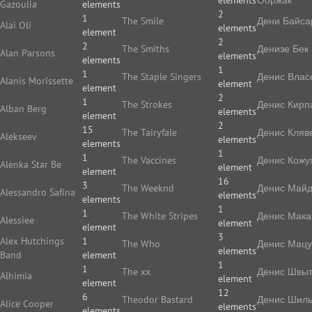
elements
Ооржак
Gazoulia
elements
2
1
The Smile
Дени Байса
Alai Oli
elements
element
2
2
The Smiths
Денизе Бек
Alan Parsons
elements
elements
1
1
The Staple Singers
Денис Влас
Alanis Morissette
element
element
2
1
The Strokes
Денис Кирп
Alban Berg
elements
element
2
15
The Tairyfale
Денис Кляв
Alekseev
elements
elements
1
1
The Vaccines
Денис Кожу
Alenka Star Be
element
element
16
3
The Weeknd
Денис Май
Alessandro Safína
elements
elements
1
1
The White Stripes
Денис Мака
Alessiee
element
element
3
Alex Hutchings
1
The Who
Денис Мацу
elements
Band
element
1
1
The xx
Денис Швы
Alhimia
element
element
12
6
Theodor Bastard
Денис Шиль
Alice Cooper
elements
elements