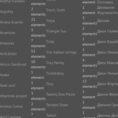
Aretha Franklin
element
Соллима
elements
1
Джованни
2
Travis Scott
Argishty
element
Фурланетто
elements
3
21
Treya
Джоззи
Ariana Grande
elements
elements
2
3
Triangle Sun
Джон Галве
Arsenium
elements
elements
1
7
Trida
Джон Кораб
Artemiev
element
elements
1
52
Trio balkan strings
Джон Ленн
Artik&Asti
element
elements
4
10
Troy Harley
Джон Макл
Arturo Sandoval
elements
elements
5
1
Trubetskoy
Джон Уилья
Asake
elements
element
13
1
Tsoy
Джон Форте
Asea sool
elements
element
1
3
Twenty One Pilots
Джони Мит
Atlantida project
element
elements
1
2
Twisted Sister
Джонни Гри
Avishai Cohen
element
elements
1
7
Twitch
Джонни Де
Avril Lavigne