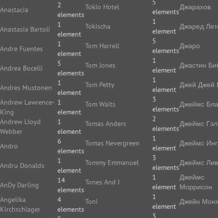
5
2
Tokio Hotel
Джарахов
Anastacia
elements
elements
1
1
Tokischa
Джаред Лет
Anastasia Bartoli
element
element
5
1
Tom Harrell
Джаро
Andre Fuentes
elements
element
1
5
Tom Jones
Джастин Би
Andrea Bocelli
element
elements
1
1
Tom Petty
Джей Джей 
Andres Mustonen
element
element
3
Andrew Lawrence-
1
Tom Waits
Джеймс Бла
elements
King
element
2
Andrew Lloyd
1
Tomas Anders
Джеймс Гэл
elements
Webber
element
1
6
Tomas Nevergreen
Джеймс Ин
Andro
element
elements
3
1
Tommy Emmanuel
Джеймс Ли
Andru Donalds
elements
element
1
Джеймс
14
Tones And I
AnDy Darling
element
Моррисон
elements
1
Angelika
4
Toni
Джейн Мон
element
Kirchschlager
elements
3