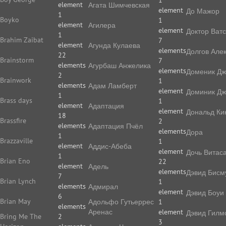
1
element
Агата Шимчевская
element
До Мажор
1
Boyko
1
element
Агилера
element
Доктор Ват
1
Brahim Zaibat
7
element
Агунда Кулаева
elements
Долгов Але
22
Brainstorm
7
elements
Агурбаш Анжелика
elements
Доменик Дж
2
Brainwork
1
elements
Адам Ламберт
element
Доминик Дж
1
Brass days
1
element
Адаптация
element
Дональд Ки
18
Brassfire
2
elements
Адаптация Пчёл
elements
Дора
1
Brazzaville
1
element
Аддис-Абеба
element
Дочь Витас
1
Brian Eno
22
element
Адель
elements
Дэвид Бисм
7
Brian Lynch
1
elements
Адмирал
element
Дэвид Боуи
6
Brian May
Адольфо Гутьеррес
1
elements
Аренас
element
Дэвид Гилм
Bring Me The
2
3