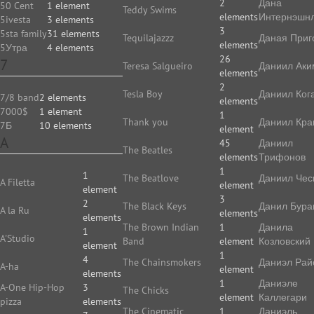
2
Дана
50 Cent
1 element
Teddy Swims
elements
Интернэшн
5ivesta
3 elements
3
5sta family
31 elements
Tequilajazzz
Даная Приг
elements
5Утра
4 elements
26
7
Teresa Salgueiro
Даниил Аки
elements
2
Tesla Boy
Даниил Ког
7/8 band
2 elements
elements
7000$
1 element
1
Thank you
Даниил Кр
7Б
10 elements
element
A
45
Даниил
The Beatles
elements
Трифонов
1
1
The Beatlove
Даниил Чес
A Filetta
element
element
3
2
The Black Keys
Данил Бура
A la Ru
elements
elements
The Brown Indian
1
Данила
1
A'Studio
Band
element
Козловский
element
1
4
The Chainsmokers
Даниэл Рай
A-ha
element
elements
1
Даниэле
A-One Hip-Hop
3
The Chicks
element
Каллегари
pizza
elements
The Cinematic
1
Даниэль