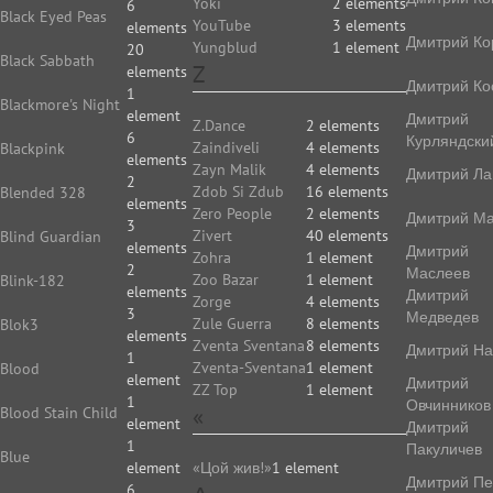
Yoki
2 elements
6
Black Eyed Peas
YouTube
3 elements
elements
Дмитрий Ко
Yungblud
1 element
20
Black Sabbath
Z
elements
Дмитрий Ко
1
Blackmore's Night
element
Дмитрий
Z.Dance
2 elements
6
Курляндски
Zaindiveli
4 elements
Blackpink
elements
Zayn Malik
4 elements
Дмитрий Ла
2
Zdob Si Zdub
16 elements
Blended 328
elements
Zero People
2 elements
Дмитрий Ма
3
Zivert
40 elements
Blind Guardian
elements
Дмитрий
Zohra
1 element
2
Маслеев
Zoo Bazar
1 element
Blink-182
elements
Дмитрий
Zorge
4 elements
3
Медведев
Zule Guerra
8 elements
Blok3
elements
Zventa Sventana
8 elements
Дмитрий На
1
Zventa-Sventana
1 element
Blood
element
Дмитрий
ZZ Top
1 element
1
Овчинников
«
Blood Stain Child
element
Дмитрий
1
Пакуличев
Blue
element
«Цой жив!»
1 element
Дмитрий Пе
6