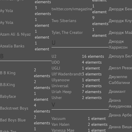
element
elements
1
3
twitter.com/vmagazine
Джордж Бе
Ay Yola
element
elements
9
1
Two Siberians
Джордж Клу
Ay Yolа
elements
element
1
1
Tyler, The Creator
Джордж Ма
Azam Ali & Niyaz
element
element
U
Джордж
1
Azealia Banks
Харрисон
element
B
Джошуа Бе
U2
16 elements
UDO
4 elements
Джоэл Ревз
UGLI
1 element
2
B B King
Ulf Wadenbrandt
3 elements
elements
Джузеппе
Ulyanoow
1 element
2
Саббатини
B.B.King
Universal
2 elements
elements
Диамант
Uriah Heep
7 elements
1
Babyface
Usher
2 elements
element
Диана
V
4
Анкудинова
Backstreet Boys
elements
Диана Арбе
2
Vacuum
1 element
Bad Boys Blue
elements
Van Halen
2 elements
Диана Виш
1
Vanessa Mae
1 element
Bahh Tee