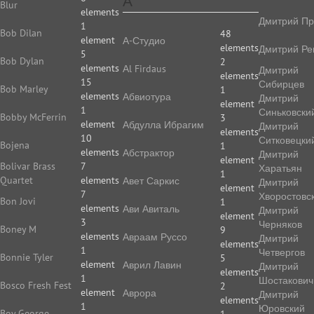
А
Blur
elements
Дмитрий Пр
1
Bob Dilan
48
element
А-Студио
elements
Дмитрий Ре
5
Bob Dylan
2
elements
Аl Firdaus
Дмитрий
elements
15
Сибирцев
Bob Marley
1
elements
Абвиотура
Дмитрий
element
1
Синьковски
Bobby McFerrin
3
element
Абдулла Ибрагим
Дмитрий
elements
10
Ситковецки
Bojena
1
elements
Абстрактор
Дмитрий
element
Bolivar Brass
7
Харатьян
1
Quartet
elements
Авет Саркис
Дмитрий
element
7
Хворостовс
Bon Jovi
1
elements
Ави Авиталь
Дмитрий
element
3
Черняков
Boney M
9
elements
Авраам Руссо
Дмитрий
elements
1
Четвергов
Bonnie Tyler
5
element
Аврил Лавин
Дмитрий
elements
1
Шостакович
Bosco Fresh Fest
2
element
Аврора
Дмитрий
elements
1
Юровский
Boy George