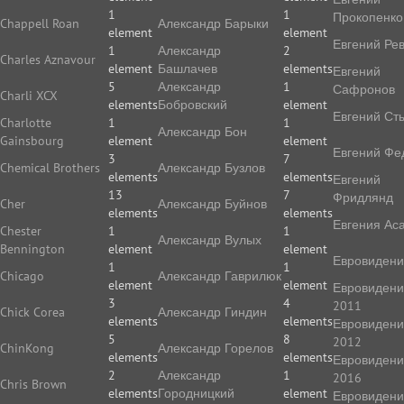
1
1
Прокопенко
Chappell Roan
Александр Барыки
element
element
Евгений Ре
1
Александр
2
Charles Aznavour
element
Башлачев
elements
Евгений
5
Александр
1
Сафронов
Charli XCX
elements
Бобровский
element
Евгений Ст
Charlotte
1
1
Александр Бон
Gainsbourg
element
element
Евгений Фе
3
7
Chemical Brothers
Александр Бузлов
elements
elements
Евгений
13
7
Фридлянд
Cher
Александр Буйнов
elements
elements
Евгения Ас
Chester
1
1
Александр Вулых
Bennington
element
element
Евровиден
1
1
Chicago
Александр Гаврилюк
element
element
Евровиден
3
4
2011
Chick Corea
Александр Гиндин
elements
elements
Евровиден
5
8
2012
ChinKong
Александр Горелов
elements
elements
Евровиден
2
Александр
1
2016
Chris Brown
elements
Городницкий
element
Евровиден