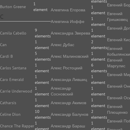
elements
1
Евгений Бо
Burton Greene
1
element
Алевтина Егорова
element
Евгений
C
1
Гришковец
Алевтина Иоффе
element
Евгений До
9
1
Camila Cabello
Алек­сан­дра Зве­ре­ва
elements
element
Евгений Ки
1
2
Can
Алекс Дубас
element
elements
Евгений
5
1
Кобылянск
Cardi B
Алекс Малиновский
elements
element
Евгений
1
6
Маргулис
Carlos Santana
Алекс Ростоцкий
element
elements
Евгений Ми
1
1
Caro Emerald
Александа Лившиц
element
element
Евгений Он
1
Александр
1
Carrie Underwood
element
Сосновский
element
Евгений Ос
1
1
Catharsis
Александр Акимов
element
element
Евгений
10
2
Плющенко
Celine Dion
Александр Балунов
elements
elements
Евгений По
1
1
Chance The Rapper
Александр Бараш
element
element
Евгений