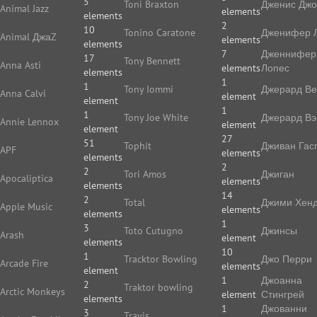
5
Toni Braxton
Дженис Дж
Animal Jazz
elements
elements
2
10
Tonino Caratone
Дженифер 
Animal ДжаZ
elements
elements
7
Дженнифер
17
Tony Bennett
Anna Asti
elements
Лопес
elements
1
1
Tony Iommi
Джерард В
Anna Calvi
element
element
1
1
Tony Joe White
Джерард Вэ
Annie Lennox
element
element
27
51
Tophit
Дживан Гас
APF
elements
elements
2
2
Tori Amos
Джиган
Apocaliptica
elements
elements
14
2
Total
Джими Хенд
Apple Music
elements
elements
1
3
Toto Cutugno
Джинсы
Arash
element
elements
10
1
Tracktor Bowling
Джо Перри
Arcade Fire
elements
element
1
Джоанна
2
Traktor bowling
Arctic Monkeys
element
Стингрей
elements
1
Джованни
3
Travis