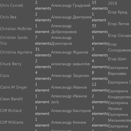
2
15
2018
Chris Cornell
Александр Градский
elements
elements
Егор Крид
2
1
Chris Rea
Александр Дмитриев
elements
element
Егор Летов
1
Александр
35
Christian McBride
element
Добронравов
elements
Егор Сесар
Christian Sands
7
Александр
3
Trio
elements
Домогаров
elements
Егор
31
3
Солодовник
Christina Aguilera
Александр Жданов
elements
elements
Егор Шип
2
4
Chuck Berry
александр завьялов
elements
elements
Екатерина
4
8
Варнавва
Ciara
Александр Зацепин
elements
elements
Екатерина 
1
12
Claire M Singer
Александр Иванов
element
elements
Екатерина
1
Александр Иванов
2
Кондаурова
Clean Bandit
element
(мл)
elements
Екатерина
1
3
Лехина
Cliff Richard
Александр Канторов
element
elements
Екатерина
1
7
Мельников
Cliff Williams
Александр Князев
element
elements
Екатерина