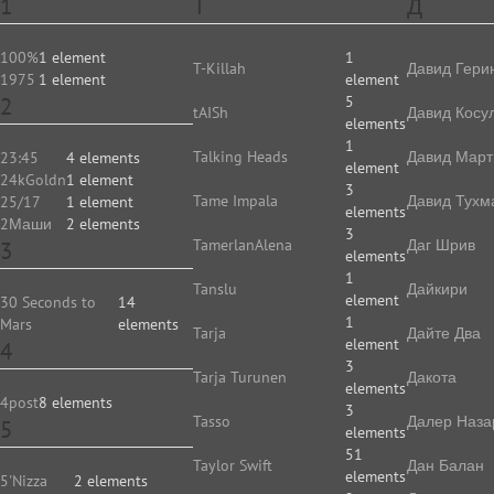
1
T
Д
100%
1 element
1
T-Killah
Давид Гери
1975
1 element
element
2
5
tAISh
Давид Косу
elements
1
Talking Heads
Давид Март
23:45
4 elements
element
24kGoldn
1 element
3
Tame Impala
Давид Тухм
25/17
1 element
elements
2Маши
2 elements
3
TamerlanAlena
Даг Шрив
3
elements
1
Tanslu
Дайкири
element
30 Seconds to
14
1
Mars
elements
Tarja
Дайте Два
element
4
3
Tarja Turunen
Дакота
elements
4post
8 elements
3
Tasso
Далер Наза
5
elements
51
Taylor Swift
Дан Балан
elements
5'Nizza
2 elements