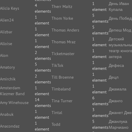
1
День Иван
4
Therr Maitz
Alicia Keys
element
Купала
elements
5
1
Thom Yorke
День Побе
Alien24
elements
element
5
1
Thomas Anders
Депеш Мод
Alizbar
elements
element
1
Детский
1
Thomas Mraz
Alloise
element
музыкальн
element
1
театр юног
2
Ticketmaster
Alon
element
актера
elements
1
5
TikTok
Дефеса
Amatory
element
elements
1
2
Till Broenne
Децл
Amirchik
element
elements
1
Amsterdam
1
Timbaland
Джамала
element
Klezmer Band
element
6
14
Tina Turner
Джанго
Amy Winehouse
elements
elements
3
1
Tintal
Джанет Дже
Anabuk
elements
element
5
Джанлука
1
Todd
Anacondaz
elements
Марчиано
element