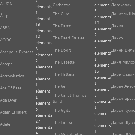
7
AaRON
Orchestra
element
Лозакович
elements
3
1
The Cure
Даниэль Ш
Áarpi
elements
element
10
16
The Dartz
Дания
ABBA
elements
elements
2
18
The Dead Daisies
Данко
AC/DC
elements
elements
7
8
The Doors
Данни Виль
Acappella Express
elements
elements
1
2
The Gazette
Даня Мило
Accept
element
elements
13
1
The Hatters
Дара Савин
Accrowbatics
elements
element
1
1
The Jam
Дарья Анто
Ace Of Base
element
element
The Jamal Thomas
5
1
Дарья Брус
Ada Dyer
Band
elements
element
1
3
The Jigits
Дарья Кузн
Adam Lambert
element
elements
5
27
The Limba
Дарья Шува
Adele
elements
elements
1
4
The Meantraitors
Дафер Юс