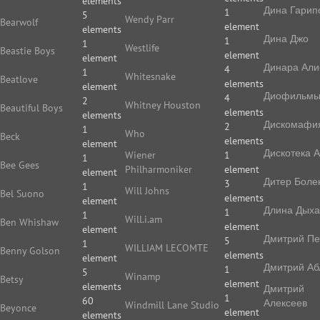
elements
Дина Гарип
1
5
Wendy Parr
Bearwolf
element
elements
Дина Джо
1
1
Westlife
Beastie Boys
element
element
Динара Али
4
1
Whitesnake
Beatlove
elements
element
Диофильм
4
2
Whitney Houston
Beautiful Boys
elements
elements
Дискомафи
2
1
Who
Beck
elements
element
Дискотека 
Wiener
1
1
Bee Gees
Philharmoniker
element
element
Дитер Боле
3
1
Will Johns
Bel Suono
elements
element
Длина Дых
1
1
Will.i.am
Ben Whishaw
element
element
Дмитрий П
5
1
WILLIAM LECOMTE
Benny Golson
elements
element
Дмитрий Аб
1
5
Winamp
Betsy
element
elements
Дмитрий
1
60
Алексеев
Windmill Lane Studio
Beyonce
element
elements